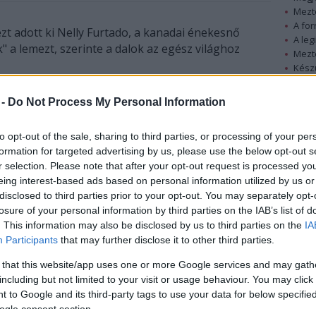
Mezt
A fo
zt adott ki Nelly Furtado, a kanadai énekesnő
A leg
 a lemezt, szerinte a dalok az egész világhoz
Mezt
Kész
Nézd
készü
ott
 -
Do Not Process My Personal Information
e ez az
Hírle
n
to opt-out of the sale, sharing to third parties, or processing of your per
z első
formation for targeted advertising by us, please use the below opt-out s
 hete a
r selection. Please note that after your opt-out request is processed y
lamokban,
eing interest-based ads based on personal information utilized by us or
disclosed to third parties prior to your opt-out. You may separately opt-
es
losure of your personal information by third parties on the IAB’s list of
. This information may also be disclosed by us to third parties on the
IA
k közt a
Participants
that may further disclose it to other third parties.
 Guerra
 that this website/app uses one or more Google services and may gath
including but not limited to your visit or usage behaviour. You may click 
 to Google and its third-party tags to use your data for below specifi
kkel bíró
ogle consent section.