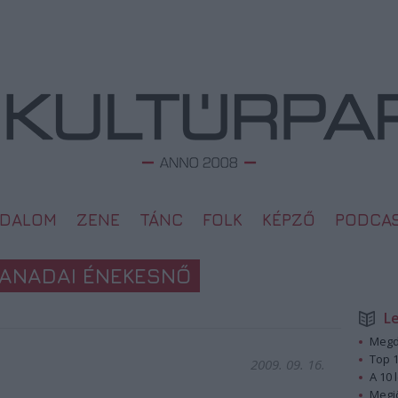
ODALOM
ZENE
TÁNC
FOLK
KÉPZŐ
PODCA
KANADAI ÉNEKESNŐ
L
Megd
Top 1
2009. 09. 16.
A 10 
Megj