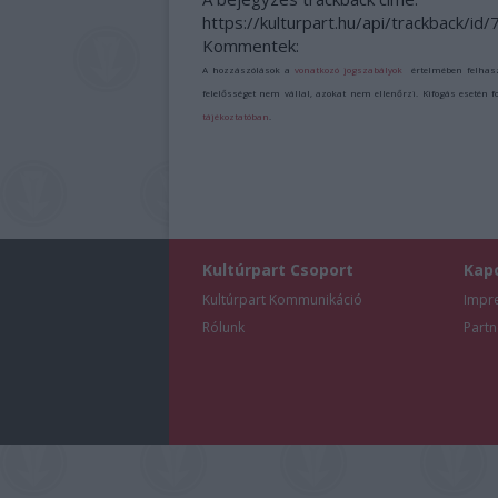
https://kulturpart.hu/api/trackback/id
Kommentek:
A hozzászólások a
vonatkozó jogszabályok
értelmében felhas
felelősséget nem vállal, azokat nem ellenőrzi. Kifogás esetén 
tájékoztatóban
.
Kultúrpart Csoport
Kap
Kultúrpart Kommunikáció
Impr
Rólunk
Partn