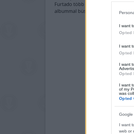
Furtado több mint harminc országban
albummal büszkélkedhet.
Persona
I want t
Opted 
I want t
Opted 
I want 
Advertis
Opted 
I want t
of my P
was col
Opted 
Google 
I want t
web or d