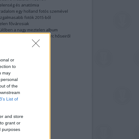
elenség és anatómia
rradalom egy holland fotós szemével
izgalmasabb fotók 2015-ből
elen fővárosiak
ülőben a nagy meztelen album
 meg a 48-as szabadságharc hőseiről
lt fotókat!
vél feliratkozás
sonal or
ection to
ou may
 personal
out of the
 downstream
B’s List of
er and store
to grant or
ed purposes