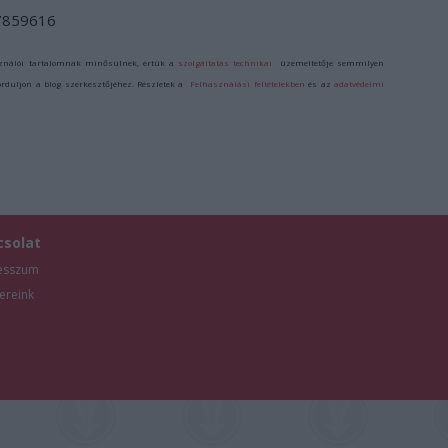
/7859616
ználói tartalomnak minősülnek, értük a
szolgáltatás technikai
üzemeltetője semmilyen
forduljon a blog szerkesztőjéhez. Részletek a
Felhasználási feltételekben
és az
adatvédelmi
csolat
esszum
ereink