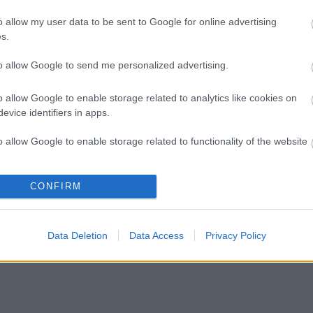
o allow my user data to be sent to Google for online advertising
s.
to allow Google to send me personalized advertising.
o allow Google to enable storage related to analytics like cookies on
evice identifiers in apps.
o allow Google to enable storage related to functionality of the website
ELSTARTOLT A
AZ EMBERSÉG
„AZ EMBERT
o allow Google to enable storage related to personalization.
MŰVÉSZETEK
ÜNNEPE
EMBERRÉ
CONFIRM
VÖLGYE
TETTE…” –
VASÁRNAP ZÁRT
o allow Google to enable storage related to security, including
A DOMBOS FEST
cation functionality and fraud prevention, and other user protection.
Data Deletion
Data Access
Privacy Policy