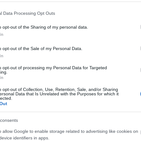
 szerzett platinalemezt, és 18 millió eladott
l Data Processing Opt Outs
o opt-out of the Sharing of my personal data.
In
o opt-out of the Sale of my Personal Data.
In
to opt-out of processing my Personal Data for Targeted
ing.
In
o opt-out of Collection, Use, Retention, Sale, and/or Sharing
ersonal Data that Is Unrelated with the Purposes for which it
lected.
Out
consents
o allow Google to enable storage related to advertising like cookies on
evice identifiers in apps.