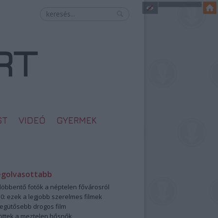
ST
VIDEÓ
GYERMEK
egolvasottabb
öbbentő fotók a néptelen fővárosról
0: ezek a legjobb szerelmes filmek
legütősebb drogos film
öttek a meztelen hősnők