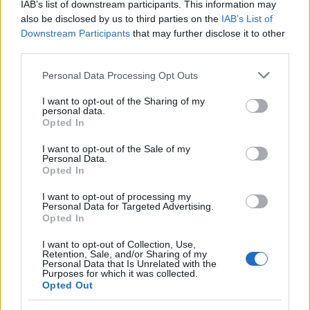
IAB’s list of downstream participants. This information may
amelyen a kiotói egyezményt felváltó
also be disclosed by us to third parties on the
IAB’s List of
megállapodást akarnak tető alá hozni.
Downstream Participants
that may further disclose it to other
third parties.
New York városa több mint hatvan
rendezvénnyel - vitákkal, kerekasztal
Please note that this website/app uses one or more Google
Personal Data Processing Opt Outs
services and may gather and store information including but
beszélgetésekkel, filmvetítésekkel - hívja fel a
not limited to your visit or usage behaviour. You may click to
I want to opt-out of the Sharing of my
figyelmet az éghajlatváltozás jelentőségére.
personal data.
grant or deny consent to Google and its third-party tags to
Az eseménysorozatot a Climate Group non-
Opted In
use your data for below specified purposes in below Google
profit csoport kezdeményezte.
consent section.
I want to opt-out of the Sale of my
Personal Data.
Opted In
I want to opt-out of processing my
Personal Data for Targeted Advertising.
Opted In
I want to opt-out of Collection, Use,
Retention, Sale, and/or Sharing of my
Personal Data that Is Unrelated with the
Purposes for which it was collected.
Opted Out