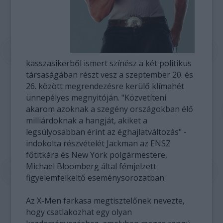
kasszasikerből ismert színész a két politikus
társaságában részt vesz a szeptember 20. és
26. között megrendezésre kerülő klímahét
ünnepélyes megnyitóján. "Közvetíteni
akarom azoknak a szegény országokban élő
milliárdoknak a hangját, akiket a
legsúlyosabban érint az éghajlatváltozás" -
indokolta részvételét Jackman az ENSZ
főtitkára és New York polgármestere,
Michael Bloomberg által fémjelzett
figyelemfelkeltő eseménysorozatban.
Az X-Men farkasa megtisztelőnek nevezte,
hogy csatlakozhat egy olyan