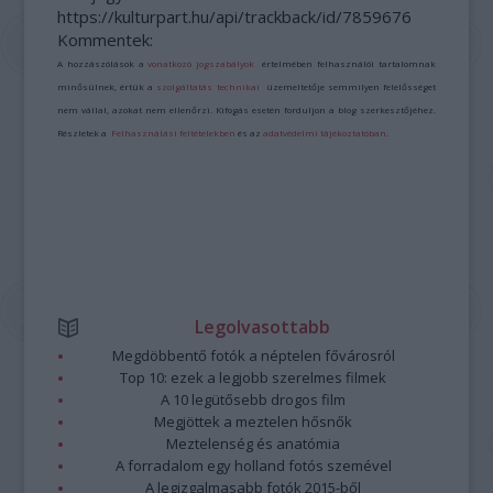
https://kulturpart.hu/api/trackback/id/7859676
Kommentek:
A hozzászólások a
vonatkozó jogszabályok
értelmében felhasználói tartalomnak
minősülnek, értük a
szolgáltatás technikai
üzemeltetője semmilyen felelősséget
nem vállal, azokat nem ellenőrzi. Kifogás esetén forduljon a blog szerkesztőjéhez.
Részletek a
Felhasználási feltételekben
és az
adatvédelmi tájékoztatóban
.
Legolvasottabb
Megdöbbentő fotók a néptelen fővárosról
Top 10: ezek a legjobb szerelmes filmek
A 10 legütősebb drogos film
Megjöttek a meztelen hősnők
Meztelenség és anatómia
A forradalom egy holland fotós szemével
A legizgalmasabb fotók 2015-ből