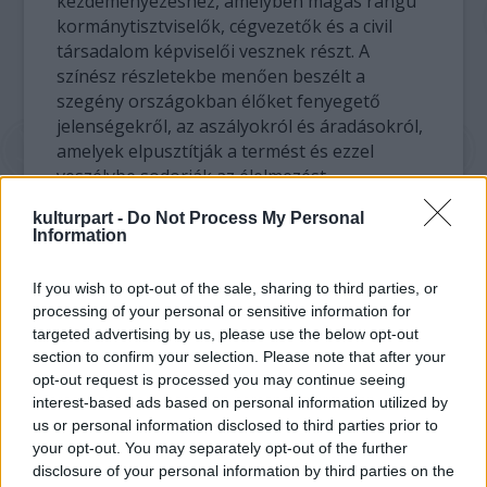
kezdeményezéshez, amelyben magas rangú
kormánytisztviselők, cégvezetők és a civil
társadalom képviselői vesznek részt. A
színész részletekbe menően beszélt a
szegény országokban élőket fenyegető
jelenségekről, az aszályokról és áradásokról,
amelyek elpusztítják a termést és ezzel
veszélybe sodorják az élelmezést.
kulturpart -
Do Not Process My Personal
"A klímahét ideális fórummá válhat arra, hogy
Information
az éghajlatváltozás elleni ambiciózusabb,
hatékony és megfelelő harcra buzdítsa a
If you wish to opt-out of the sale, sharing to third parties, or
világ vezetőit" - mondta a színész, aki
processing of your personal or sensitive information for
mostanság Daniel Craig oldalán egy New
targeted advertising by us, please use the below opt-out
York-i színdarabban játszik.
section to confirm your selection. Please note that after your
opt-out request is processed you may continue seeing
A klímahét egybeesik az ENSZ-közgyűlés 64.
interest-based ads based on personal information utilized by
ülésszakával, és alig három hónappal előzi
us or personal information disclosed to third parties prior to
your opt-out. You may separately opt-out of the further
meg a világszervezet által összehívott
disclosure of your personal information by third parties on the
decemberi koppenhágai konferenciát,