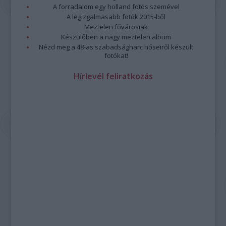
A forradalom egy holland fotós szemével
A legizgalmasabb fotók 2015-ből
Meztelen fővárosiak
Készülőben a nagy meztelen album
Nézd meg a 48-as szabadságharc hőseiről készült
fotókat!
Hírlevél feliratkozás