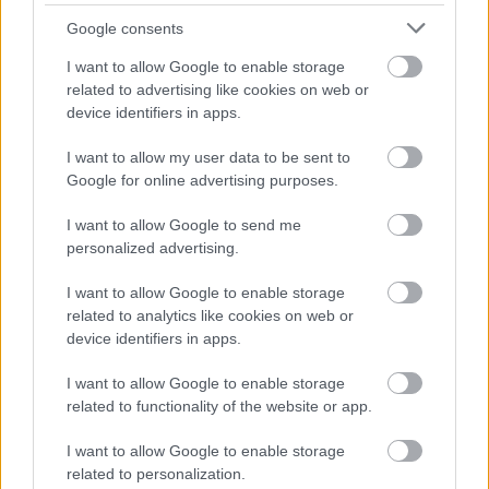
Google consents
I want to allow Google to enable storage
related to advertising like cookies on web or
device identifiers in apps.
I want to allow my user data to be sent to
TERMÉSZETFELETTI ERŐK ÉS ELFELEDETT
Google for online advertising purposes.
TITKOK: ITT A SHELBY OAKS – A GONOSZ
NYOMÁBAN MAGYAR ELŐZETESE
I want to allow Google to send me
personalized advertising.
I want to allow Google to enable storage
related to analytics like cookies on web or
device identifiers in apps.
I want to allow Google to enable storage
related to functionality of the website or app.
SZÁGULDÁS, SÁRKÁNYOK, ROSSZFIÚK – A NYÁR
10 LEGKEDVELTEBB MOZIJA MAGYARORSZÁGON
I want to allow Google to enable storage
related to personalization.