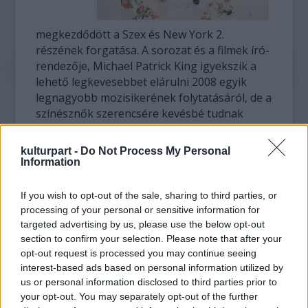
megkezdődött a Szex és New York 2.
részének forgatása. A sorozat és a filmek író-
rendezője, Michael Patrick King igyekszik a
lehető legkevesebbet elárulni 2008 egyik
legnagyobb mozisikerének folytatásáról, de a
színésznők szerencsére kevésbé tudnak
lakatot tenni a szájukra.
kulturpart -
Do Not Process My Personal
A makacs újságírói kérdezősködés nyomán
Information
annyi már valószínű, hogy Samantha, miután
az előző rész végén szakított fotómodell
If you wish to opt-out of the sale, sharing to third parties, or
szeretőjével, új pasit fog – egy Európából
processing of your personal or sensitive information for
érkező építészt, akit Max Ryan játszik majd. A
targeted advertising by us, please use the below opt-out
férfiak között természetesen ott lesz Mr. Big
section to confirm your selection. Please note that after your
opt-out request is processed you may continue seeing
szerepében Chris North, valamint a sorozat
interest-based ads based on personal information utilized by
korábban megismert számos többi színésze:
us or personal information disclosed to third parties prior to
az új felkérésre minden régi szereplő
your opt-out. You may separately opt-out of the further
habozás nélkül igent mondott.