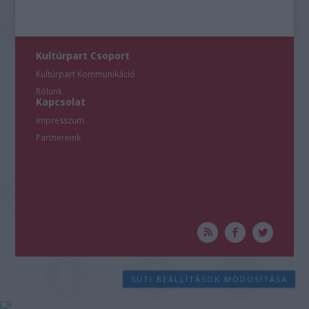
Kultúrpart Csoport
Kultúrpart Kommunikáció
Rólunk
Kapcsolat
Impresszum
Partnereink
SÜTI BEÁLLÍTÁSOK MÓDOSÍTÁSA