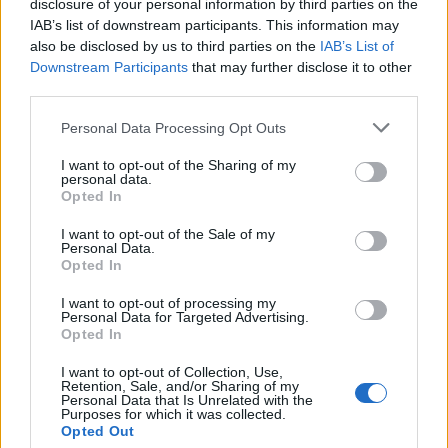
disclosure of your personal information by third parties on the
IAB’s list of downstream participants. This information may
Nem is csoda: az első rész legalább akkora
also be disclosed by us to third parties on the
IAB’s List of
siker volt a mozikban, mint a TV-sorozat. A
Downstream Participants
that may further disclose it to other
film világszerte több mint 415 millió dollár
third parties.
bevételt hozott, így a folytatás is sikerre van
Please note that this website/app uses one or more Google
Personal Data Processing Opt Outs
ítélve: 2010. május 28-án kiderül, mekkorára.
services and may gather and store information including but
not limited to your visit or usage behaviour. You may click to
I want to opt-out of the Sharing of my
personal data.
grant or deny consent to Google and its third-party tags to
Opted In
use your data for below specified purposes in below Google
consent section.
I want to opt-out of the Sale of my
Film
Sarah Jessica Parker
Hollywoodi filmipar
Personal Data.
Opted In
I want to opt-out of processing my
Personal Data for Targeted Advertising.
Opted In
I want to opt-out of Collection, Use,
Retention, Sale, and/or Sharing of my
Personal Data that Is Unrelated with the
Purposes for which it was collected.
SZEMBE MERSZ NÉZNI AZZAL, AKIVÉ
Opted Out
VÁLHATTÁL VOLNA?