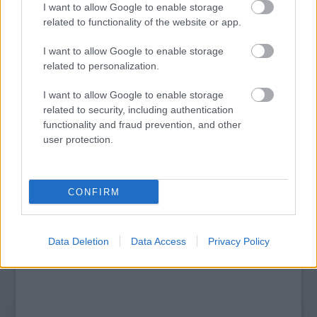
I want to allow Google to enable storage
related to functionality of the website or app.
I want to allow Google to enable storage
related to personalization.
I want to allow Google to enable storage
related to security, including authentication
BÉRLETTEL A ZENEAKADÉMIÁRA
functionality and fraud prevention, and other
user protection.
A bejegyzés trackback címe:
https://kulturpart.hu/api/trackback/id/7859756
CONFIRM
Kommentek:
A hozzászólások a
vonatkozó jogszabályok
értelmében felhasználói tartalomnak
minősülnek, értük a
szolgáltatás technikai
üzemeltetője semmilyen felelősséget
Data Deletion
Data Access
Privacy Policy
nem vállal, azokat nem ellenőrzi. Kifogás esetén forduljon a blog szerkesztőjéhez.
Részletek a
Felhasználási feltételekben
és az
adatvédelmi tájékoztatóban
.