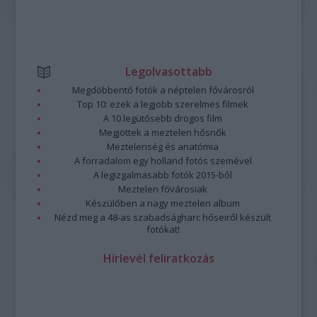
Legolvasottabb
Megdöbbentő fotók a néptelen fővárosról
Top 10: ezek a legjobb szerelmes filmek
A 10 legütősebb drogos film
Megjöttek a meztelen hősnők
Meztelenség és anatómia
A forradalom egy holland fotós szemével
A legizgalmasabb fotók 2015-ből
Meztelen fővárosiak
Készülőben a nagy meztelen album
Nézd meg a 48-as szabadságharc hőseiről készült
fotókat!
Hírlevél feliratkozás