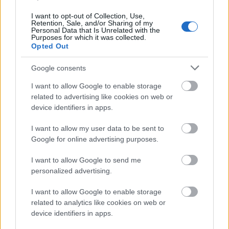
I want to opt-out of Collection, Use,
Stratégia
Empátia
Fenntarthatóság
Lavór
Retention, Sale, and/or Sharing of my
Personal Data that Is Unrelated with the
Purposes for which it was collected.
Opted Out
Google consents
I want to allow Google to enable storage
related to advertising like cookies on web or
device identifiers in apps.
„AZ EMBERT EMBERRÉ TETTE…” – VASÁRNAP
ZÁRT A DOMBOS FEST
I want to allow my user data to be sent to
Google for online advertising purposes.
I want to allow Google to send me
personalized advertising.
I want to allow Google to enable storage
related to analytics like cookies on web or
26. ALKALOMMAL VÁR MINDENKIT A DOMBOS
device identifiers in apps.
FEST