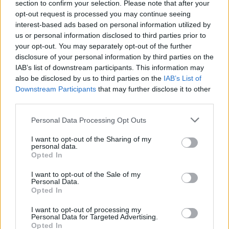
section to confirm your selection. Please note that after your
filmtörténet leghosszabb filmjével
opt-out request is processed you may continue seeing
büszkélkedhetnek – a Burning of the Red
interest-based ads based on personal information utilized by
Lotus Monastery (A Vörös Lótusz kolostor
us or personal information disclosed to third parties prior to
felgyújtása) című alkotás 27 órás –, nagy
your opt-out. You may separately opt-out of the further
érdeklődést mutattak a Runpee.com iránt,
disclosure of your personal information by third parties on the
Indiában pedig több mozijegy kel el, mint az
IAB’s list of downstream participants. This information may
Egyesült Államokban.
also be disclosed by us to third parties on the
IAB’s List of
Downstream Participants
that may further disclose it to other
third parties.
A honlap szerint, amelynek tartalmát a
felhasználók tapasztalatai alapján töltik fel, a
Please note that this website/app uses one or more Google
Personal Data Processing Opt Outs
filmeknél általában a főcím utáni mintegy 40.
services and may gather and store information including but
percnél van az első „wc-szünet”. Egyes
not limited to your visit or usage behaviour. You may click to
I want to opt-out of the Sharing of my
personal data.
filmeknél azonban a néző sajnálhatja, ha
grant or deny consent to Google and its third-party tags to
Opted In
akkor szalad ki a mellékhelyiségbe.
use your data for below specified purposes in below Google
consent section.
I want to opt-out of the Sale of my
Personal Data.
Opted In
I want to opt-out of processing my
Personal Data for Targeted Advertising.
Opted In