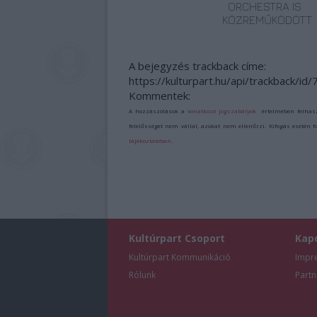
ORCHESTRA IS
KÖZREMŰKÖDÖTT
A bejegyzés trackback címe:
https://kulturpart.hu/api/trackback/id
Kommentek:
A hozzászólások a
vonatkozó jogszabályok
értelmében felhas
felelősséget nem vállal, azokat nem ellenőrzi. Kifogás esetén 
tájékoztatóban
.
Kultúrpart Csoport
Kap
Kultúrpart Kommunikáció
Impr
Rólunk
Partn