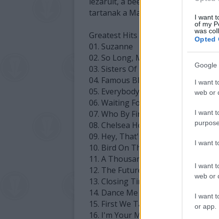
lezárult, a beérkezett legjobb pál
tartanak a Mammut Libriben.
I want t
of my P
was col
Greatest Hits dallista
Opted 
01. Suzanne
02. So Long, Marianne
Google 
03. Sisters Of Mercy
04. Famous Blue Raincoat
I want t
05. Everybody Knows
web or d
06. Waiting For The Miracle
07. Who By Fire
I want t
purpose
08. Chelsea Hotel #2
09. Hey, That's No Way To Say Go
I want 
10. Bird On The Wire
11. A Thousand Kisses Deep
I want t
12. The Future
web or d
13. Closing Time
14. Dance Me To The End Of Love
I want t
15. First We Take Manhattan
or app.
16. I'm Your Man