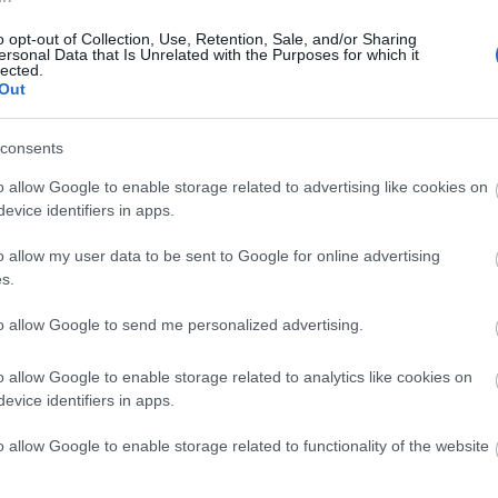
yaművekből 2009. szeptember 24-én felolvasóestet
o opt-out of Collection, Use, Retention, Sale, and/or Sharing
ersonal Data that Is Unrelated with the Purposes for which it
lected.
Out
consents
o allow Google to enable storage related to advertising like cookies on
evice identifiers in apps.
o allow my user data to be sent to Google for online advertising
s.
odbye
to allow Google to send me personalized advertising.
o allow Google to enable storage related to analytics like cookies on
evice identifiers in apps.
o allow Google to enable storage related to functionality of the website