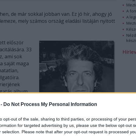
Mezt
A fo
en, de már sokkal jobban van. Ez jó hír, ahogy jó
A leg
 lemeze, mely számos ország eladási listáján nyitott
Mezt
Kész
Nézd
készü
ett először
citálására. 33
Hírle
z, ami sok
 a saját maga
atatlan,
lgatóira.
rierjének
ogatás album,
 -
Do Not Process My Personal Information
llett a korai
az 1988-as First We Take Manhattan, a magyarul
to opt-out of the sale, sharing to third parties, or processing of your per
sing Time (Záróra) vagy a felemelő Hallelujah. Egy
formation for targeted advertising by us, please use the below opt-out s
r selection. Please note that after your opt-out request is processed y
azánkban is óriási sikert aratott, teltházas Arénát