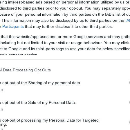
eing interest-based ads based on personal information utilized by us or
véből.
disclosed to third parties prior to your opt-out. You may separately opt-
losure of your personal information by third parties on the IAB’s list of
z első helyen nyitott a MAHASZ listán a 36. heti
. This information may also be disclosed by us to third parties on the
IA
en idők legjobb Leonard Cohen albumhelyezése
Participants
that may further disclose it to other third parties.
 that this website/app uses one or more Google services and may gath
Az augusztus 31-i koncertnek köszönhetően egy
including but not limited to your visit or usage behaviour. You may click 
másik rekord is megdőlt: Leonard Cohen
 to Google and its third-party tags to use your data for below specifi
karrierjének eddigi összes kiadványa (15
ogle consent section.
stúdióalbum, koncert- és válogatás CD) felkerült a
Top200 eladási listára, melyre még soha nem volt
l Data Processing Opt Outs
példa ezidáig. Közülük a tavasszal megjelent Live
In London dupla CD rögtön a Greatest Hitset
o opt-out of the Sharing of my personal data.
követi a 2. helyen, illetve az Essential Leonard
In
Cohen is bekerült még a Top40-es listára a 17.
helyen. A DVD listát is Leonard Cohen vezeti, Live
o opt-out of the Sale of my Personal Data.
In London című koncertfilmjéből adták el a
In
legtöbbet a boltok a 36. héten.
to opt-out of processing my Personal Data for Targeted
zervezett dalszöveget fordító verseny immáron
ing.
In