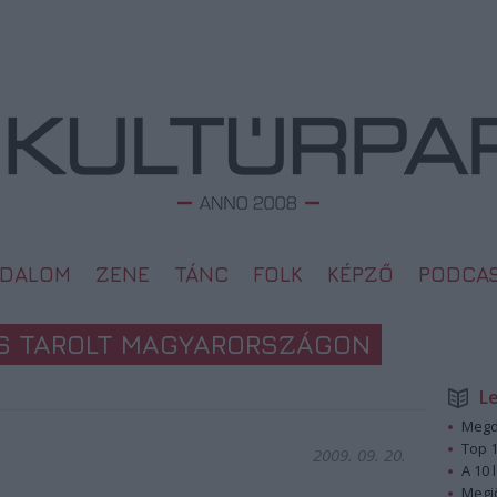
ODALOM
ZENE
TÁNC
FOLK
KÉPZŐ
PODCA
ÉS TAROLT MAGYARORSZÁGON
L
Megd
Top 1
2009. 09. 20.
A 10 
Megj