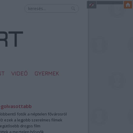
ST
VIDEÓ
GYERMEK
egolvasottabb
öbbentő fotók a néptelen fővárosról
0: ezek a legjobb szerelmes filmek
legütősebb drogos film
öttek a meztelen hősnők