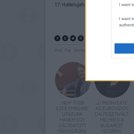
17. Hallelujah
I want t
I want t
authenti
Zene
Pop
Alternatív
Könnyűzene
„NEM TÖBB
JJ MEGNYERTE
EZER EMBERRE
AZ EUROVÍZIÓS
UTAZUNK,
DALFESZTIVÁLT,
HANEM EGY
MELYBEN A
VÁLOGATOTT
BUDAPEST
TÁRSASÁGRA”
SCORING