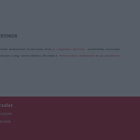
/7859808
ználói tartalomnak minősülnek, értük a
szolgáltatás technikai
üzemeltetője semmilyen
forduljon a blog szerkesztőjéhez. Részletek a
Felhasználási feltételekben
és az
adatvédelmi
csolat
esszum
ereink