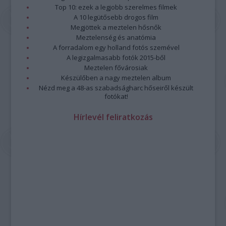
Top 10: ezek a legjobb szerelmes filmek
A 10 legütősebb drogos film
Megjöttek a meztelen hősnők
Meztelenség és anatómia
A forradalom egy holland fotós szemével
A legizgalmasabb fotók 2015-ből
Meztelen fővárosiak
Készülőben a nagy meztelen album
Nézd meg a 48-as szabadságharc hőseiről készült
fotókat!
Hírlevél feliratkozás