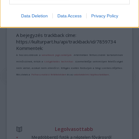
SZEMBE MERSZ NÉZNI AZZAL, AKIVÉ
VÁLHATTÁL VOLNA?
Data Deletion
Data Access
Privacy Policy
A bejegyzés trackback címe:
https://kulturpart.hu/api/trackback/id/7859734
Kommentek:
A hozzászólások a
vonatkozó jogszabályok
értelmében felhasználói tartalomnak
minősülnek, értük a
szolgáltatás technikai
üzemeltetője semmilyen felelősséget
nem vállal, azokat nem ellenőrzi. Kifogás esetén forduljon a blog szerkesztőjéhez.
Részletek a
Felhasználási feltételekben
és az
adatvédelmi tájékoztatóban
.
Legolvasottabb
Megdöbbentő fotók a néptelen fővárosról