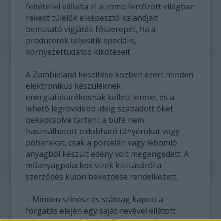
feltétellel vállalta el a zombifertőzött világban
rekedt túlélők elképesztő kalandjait
bemutató vígjáték főszerepét, ha a
producerek teljesítik speciális,
környezettudatos kikötéseit.
A Zombieland készítése közben ezért minden
elektronikus készüléknek
energiatakarékosnak kellett lennie, és a
lehető legrövidebb ideig szabadott őket
bekapcsolva tartani; a büfé nem
használhatott eldobható tányérokat vagy
poharakat, csak a porcelán vagy lebomló
anyagból készült edény volt megengedett. A
műanyagpalackos vizek kitiltásáról a
szerződés külön bekezdése rendelkezett.
– Minden színész és stábtag kapott a
forgatás elején egy saját nevével ellátott