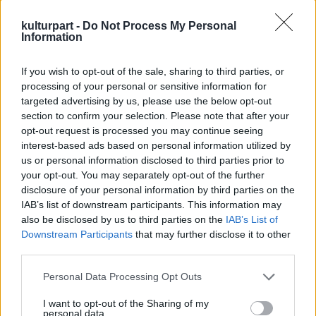
bögrét – meséli Ruben Fleischer, a film
rendezője. – Azzal odamehetett a kihelyezett
kulturpart -
Do Not Process My Personal
nagy hűtőpalackokhoz. Woody azt mondta,
Information
ha meglát egy műanyagpalackot, ott hagy
minket. Nagyon komolyan veszi az elveit, de
If you wish to opt-out of the sale, sharing to third parties, or
magát sem kíméli: csak nyers vegán ételeken
processing of your personal or sensitive information for
él.
targeted advertising by us, please use the below opt-out
section to confirm your selection. Please note that after your
Volt egy saját szakácsa, de annyian akarták
opt-out request is processed you may continue seeing
interest-based ads based on personal information utilized by
megkóstolni, mit eszik, hogy végül ez a
us or personal information disclosed to third parties prior to
szakács főzött nekem is, meg az egész
your opt-out. You may separately opt-out of the further
stábnak. Mindannyian rászoktunk a vegán
disclosure of your personal information by third parties on the
menüre – még az is lehet, hogy munka
IAB’s list of downstream participants. This information may
közben egészségesebbek lettünk.
also be disclosed by us to third parties on the
IAB’s List of
Downstream Participants
that may further disclose it to other
third parties.
Please note that this website/app uses one or more Google
Personal Data Processing Opt Outs
services and may gather and store information including but
not limited to your visit or usage behaviour. You may click to
I want to opt-out of the Sharing of my
personal data.