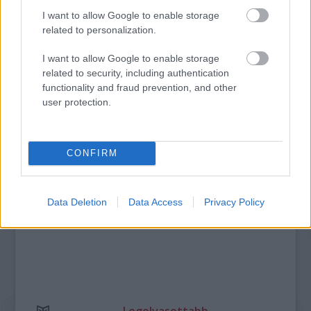
I want to allow Google to enable storage
VALMAR – ÉV VÉGI SZUPERKONCERT AZ
related to personalization.
ARÉNÁBAN
I want to allow Google to enable storage
related to security, including authentication
functionality and fraud prevention, and other
A bejegyzés trackback címe:
user protection.
https://kulturpart.hu/api/trackback/id/7859818
Kommentek:
A hozzászólások a
vonatkozó jogszabályok
értelmében felhasználói tartalomnak
CONFIRM
minősülnek, értük a
szolgáltatás technikai
üzemeltetője semmilyen felelősséget
nem vállal, azokat nem ellenőrzi. Kifogás esetén forduljon a blog szerkesztőjéhez.
Részletek a
Felhasználási feltételekben
és az
adatvédelmi tájékoztatóban
.
Data Deletion
Data Access
Privacy Policy
Legolvasottabb