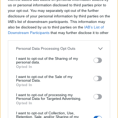
us or personal information disclosed to third parties prior to
your opt-out. You may separately opt-out of the further
disclosure of your personal information by third parties on the
IAB’s list of downstream participants. This information may
A szervezők kerülőútnak a pesti rakpartot,
also be disclosed by us to third parties on the
IAB’s List of
Dózsa György utat, Fiumei utat és Hungária
Downstream Participants
that may further disclose it to other
third parties.
körutat ajánlják, tömegközlekedőknek pedig
elsősorban a metrók, villamosok használatát.
Please note that this website/app uses one or more Google
Personal Data Processing Opt Outs
services and may gather and store information including but
A Critical Mass kéri a városlakók türelmét, és
not limited to your visit or usage behaviour. You may click to
I want to opt-out of the Sharing of my
personal data.
az autóval, kerékpárral közlekedők fokozott
grant or deny consent to Google and its third-party tags to
Opted In
figyelmét!
use your data for below specified purposes in below Google
consent section.
I want to opt-out of the Sale of my
Personal Data.
Opted In
I want to opt-out of processing my
Budapest
Sport
Test
Lavór
Personal Data for Targeted Advertising.
Opted In
I want to opt-out of Collection, Use,
Retention, Sale, and/or Sharing of my