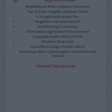
Megdöbbentő fotók a néptelen fővárosról
Top 10: ezek a legjobb szerelmes filmek
A 10 legütősebb drogos film
Megjöttek a meztelen hősnők
Meztelenség és anatómia
A forradalom egy holland fotós szemével
A legizgalmasabb fotók 2015-ből
Meztelen fővárosiak
Készülőben a nagy meztelen album
Nézd meg a 48-as szabadságharc hőseiről készült
fotókat!
Hírlevél feliratkozás