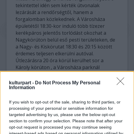
tekintettel idén sem kérték útvonalak
lezárását a rendőrségtől, hanem a
forgalomban közlekednek. A Városháza
épületétől 18:30-kor induló több tízezer
kerékpáros jelentős torlódást okozhat a
Nagykörúton belül eső pesti területeken, de
a Nagy- és Kiskörutat 18:30 és 20:15 között
érdemes teljesen elkerülni autóval.
Útlezárásra 20 óra körül kerülhet sor a
Károly körúton , a Városháza parknál
(maximum 10-15 perc), valamint 18:20 és
19:20 között a Károly krt., Andrássy út, Teréz
kulturpart -
Do Not Process My Personal
krt., Király utca útvonalon, ahol rendőri
Information
biztosítással gyerekek bicikliznek el. Ez is
legfeljebb néhány percig tarthat 1-1
If you wish to opt-out of the sale, sharing to third parties, or
kereszteződésben.
processing of your personal or sensitive information for
targeted advertising by us, please use the below opt-out
section to confirm your selection. Please note that after your
opt-out request is processed you may continue seeing
interest-based ads based on personal information utilized by