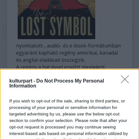
nyomtatott-, audió- és e-book-formátumban
egyaránt kapható regény amerikai, kanadai
és angliai eladásait összegzik.
A regény a hat évvel ezelőtt megjelent,
világszerte több mint 80 millió példányban
elfogyott A Da Vinci-kód folytatása. Kiadója -
kulturpart -
Do Not Process My Personal
Information
s a recesszió miatt aggódó könyvpiac minden
résztvevője - nagy bizakodással tekintett
If you wish to opt-out of the sale, sharing to third parties, or
szeptember 15-i bemutatkozása elé. Ám
processing of your personal or sensitive information for
miután már forgalomba kerülése első napján
targeted advertising by us, please use the below opt-out
elérte az egymilliós eladott példányszámot, a
section to confirm your selection. Please note that after your
kedélyek kissé megnyugodtak.
opt-out request is processed you may continue seeing
interest-based ads based on personal information utilized by
A nagy érdeklődésre való tekintettel az