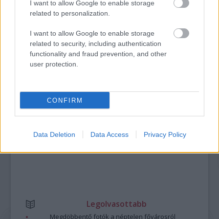
I want to allow Google to enable storage
ERDŐ VAN IDEBENN: TÓTH MARCSI AZ ÚJ
related to personalization.
MARGÓ-DÍJAS
I want to allow Google to enable storage
related to security, including authentication
functionality and fraud prevention, and other
A bejegyzés trackback címe:
user protection.
https://kulturpart.hu/api/trackback/id/7859950
Kommentek:
A hozzászólások a
vonatkozó jogszabályok
értelmében felhasználói tartalomnak
minősülnek, értük a
szolgáltatás technikai
üzemeltetője semmilyen felelősséget
CONFIRM
nem vállal, azokat nem ellenőrzi. Kifogás esetén forduljon a blog szerkesztőjéhez.
Részletek a
Felhasználási feltételekben
és az
adatvédelmi tájékoztatóban
.
Data Deletion
Data Access
Privacy Policy
Legolvasottabb
Megdöbbentő fotók a néptelen fővárosról