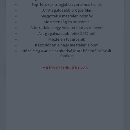
Top 10: ezek a legjobb szerelmes filmek
A 10 legütősebb drogos film
Megjöttek a meztelen hősnők
Meztelenség és anatómia
A forradalom egy holland fotós szemével
A legizgalmasabb fotók 2015-ből
Meztelen fővárosiak
Készülőben a nagy meztelen album
Nézd meg a 48-as szabadságharc hőseiről készült
fotókat!
Hírlevél feliratkozás