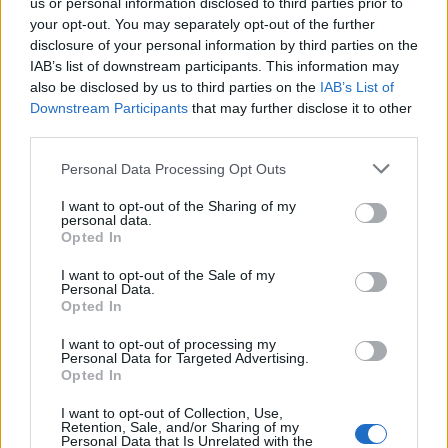
us or personal information disclosed to third parties prior to
eredetileg ötmilliós első kiadást azóta
your opt-out. You may separately opt-out of the further
további hatszázezer kötettel toldották meg.
disclosure of your personal information by third parties on the
IAB’s list of downstream participants. This information may
also be disclosed by us to third parties on the
A szimbólumkutató Robert Langdon
IAB’s List of
Downstream Participants
that may further disclose it to other
professzor legújabb kalandjai Washingtonba
third parties.
vezetik az olvasót, a mű szabadkőművesek
körüli cselekménye mindössze 12 órát ölel fel.
Please note that this website/app uses one or more Google
Personal Data Processing Opt Outs
services and may gather and store information including but
A mű magyar kiadása a GABO-kiadónál
not limited to your visit or usage behaviour. You may click to
I want to opt-out of the Sharing of my
personal data.
készül, a megjelenés dátuma még nem
grant or deny consent to Google and its third-party tags to
Opted In
use your data for below specified purposes in below Google
ismert.
consent section.
I want to opt-out of the Sale of my
Personal Data.
Opted In
I want to opt-out of processing my
Irodalom
Szórakoztató irodalom
Rejtélyek
Personal Data for Targeted Advertising.
Opted In
I want to opt-out of Collection, Use,
Retention, Sale, and/or Sharing of my
Personal Data that Is Unrelated with the