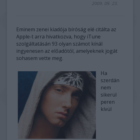
2009. 09. 23.
Eminem zenei kiadója bíróság elé citálta az
Apple-t arra hivatkozva, hogy iTune
szolgáltatásán 93 olyan számot kínál
ingyenesen az előadótól, amelyeknek jogát
sohasem vette meg.
Ha
szerdán
nem
sikerül
peren
kívül