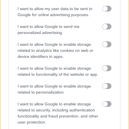
I want to allow my user data to be sent to
Google for online advertising purposes.
I want to allow Google to send me
personalized advertising.
I want to allow Google to enable storage
AZ EMBERSÉG ÜNNEPE
related to analytics like cookies on web or
device identifiers in apps.
I want to allow Google to enable storage
A bejegyzés trackback címe:
related to functionality of the website or app.
https://kulturpart.hu/api/trackback/id/7859954
Kommentek:
I want to allow Google to enable storage
A hozzászólások a
vonatkozó jogszabályok
értelmében felhasználói tartalomnak
related to personalization.
minősülnek, értük a
szolgáltatás technikai
üzemeltetője semmilyen felelősséget
nem vállal, azokat nem ellenőrzi. Kifogás esetén forduljon a blog szerkesztőjéhez.
I want to allow Google to enable storage
Részletek a
Felhasználási feltételekben
és az
adatvédelmi tájékoztatóban
.
related to security, including authentication
functionality and fraud prevention, and other
user protection.