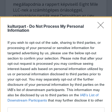
megállapodnia a rappert képviselő Eight Mile
LLC-nek a számítógépes óriáscéggel,
csütörtökön tartják meg Detroitban az ügy
első tárgyalását.
kulturpart -
Do Not Process My Personal
Information
Az Apple tagadta az ellene felhozott vádat,
mondván érvényes szerződése van az
If you wish to opt-out of the sale, sharing to third parties, or
Aftermath Recordsszal, amely a szóban forgó
processing of your personal or sensitive information for
szerzemények hanganyaga fölött
targeted advertising by us, please use the below opt-out
rendelkezik.
section to confirm your selection. Please note that after your
opt-out request is processed you may continue seeing
Az Eight Mile viszont arra hivatkozik, hogy az
interest-based ads based on personal information utilized by
Aftermath nem köthet megállapodást a
us or personal information disclosed to third parties prior to
számok digitális formátumú letöltéséről. Azt
your opt-out. You may separately opt-out of the further
ugyan elismerték Eminemék, hogy kaptak
disclosure of your personal information by third parties on the
IAB’s list of downstream participants. This information may
szerzői jogdíjakat, de szerintük ez nem
also be disclosed by us to third parties on the
IAB’s List of
tisztázza sem az Apple sem az Aftermath
Downstream Participants
that may further disclose it to other
helyzetét.
third parties.