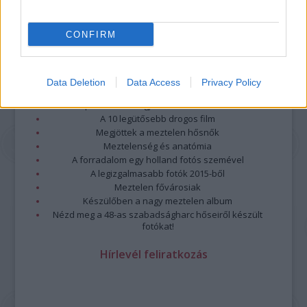
CONFIRM
Legolvasottabb
Data Deletion
Data Access
Privacy Policy
Megdöbbentő fotók a néptelen fővárosról
Top 10: ezek a legjobb szerelmes filmek
A 10 legütősebb drogos film
Megjöttek a meztelen hősnők
Meztelenség és anatómia
A forradalom egy holland fotós szemével
A legizgalmasabb fotók 2015-ből
Meztelen fővárosiak
Készülőben a nagy meztelen album
Nézd meg a 48-as szabadságharc hőseiről készült
fotókat!
Hírlevél feliratkozás