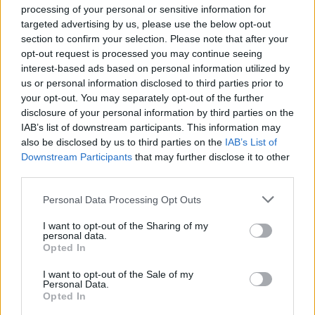
processing of your personal or sensitive information for
október 25. között zajlik Magyarországon a
targeted advertising by us, please use the below opt-out
kínai-magyar diplomáciai kapcsolatfelvétel 60.
section to confirm your selection. Please note that after your
évfordulója alkalmából, s számos program
opt-out request is processed you may continue seeing
szórakoztatja a látogatókat. Példaként
interest-based ads based on personal information utilized by
említette a budapesti Füvészkertben
us or personal information disclosed to third parties prior to
rendezendő Ginkgo napokat október 6-án, 7-
your opt-out. You may separately opt-out of the further
én és 8-án. A látogatók egyebek mellett
disclosure of your personal information by third parties on the
megismerkedhetnek a gyógynövény
IAB’s list of downstream participants. This information may
kultúrával, Kína természeti és kulturális
also be disclosed by us to third parties on the
IAB’s List of
örökségeit láthatják fotókiállításon, valamint
Downstream Participants
that may further disclose it to other
third parties.
kínai és magyar művészek gingkóval
kapcsolatos bemutatóit, előadásait, kulturális
Please note that this website/app uses one or more Google
Personal Data Processing Opt Outs
és gasztronómiai különlegességeit
services and may gather and store information including but
ismerhetik meg.
not limited to your visit or usage behaviour. You may click to
I want to opt-out of the Sharing of my
personal data.
grant or deny consent to Google and its third-party tags to
Opted In
A Kínai Nemzetiségek Ének- és
use your data for below specified purposes in below Google
Táncegyüttese a budapesti Madách
consent section.
I want to opt-out of the Sale of my
Personal Data.
Színházban ad műsort október 13-án és 14-
Opted In
én, 17-én pedig a kecskeméti Katona József