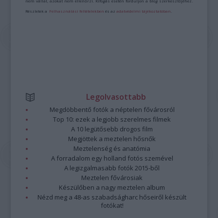
nem vállal, azokat nem ellenőrzi. Kifogás esetén forduljon a blog szerkesztőjéhez.
Részletek a
Felhasználási feltételekben
és az
adatvédelmi tájékoztatóban
.
Legolvasottabb
Megdöbbentő fotók a néptelen fővárosról
Top 10: ezek a legjobb szerelmes filmek
A 10 legütősebb drogos film
Megjöttek a meztelen hősnők
Meztelenség és anatómia
A forradalom egy holland fotós szemével
A legizgalmasabb fotók 2015-ből
Meztelen fővárosiak
Készülőben a nagy meztelen album
Nézd meg a 48-as szabadságharc hőseiről készült
fotókat!