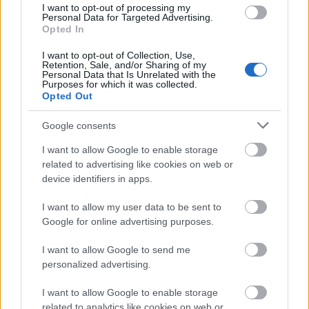
Színházban. A több mint 50 éves múltra
I want to opt-out of processing my
Personal Data for Targeted Advertising.
visszatekintő együttes fő célja a kisebbségi
Opted In
népcsoportok művészetének fejlesztése, a
tehetségek felkarolása, valamint a különböző
I want to opt-out of Collection, Use,
Retention, Sale, and/or Sharing of my
etnikumok együttműködésének támogatása.
Personal Data that Is Unrelated with the
Küldetése, hogy tanítsa és gondoskodjon az
Purposes for which it was collected.
Opted Out
ország etnikumaiból származó művészi
tehetségekről - mondta Csák Ferenc.
Google consents
Az Eötvös Loránd Tudományegyetemen
I want to allow Google to enable storage
szakmai konferenciát rendeznek, amelyen a
related to advertising like cookies on web or
két ország 60 éves diplomáciai kapcsolatait
device identifiers in apps.
elemzik, a gazdasági és kulturális
I want to allow my user data to be sent to
eredményeket, a jelen és a jövő lehetőségeit
Google for online advertising purposes.
vitatják meg. A mezőgazdasági múzeumban
október 12. és 25. között kortárs kínai
I want to allow Google to send me
tintafestményeket felvonultató tárlat lesz
personalized advertising.
látható. A kiállítás bemutatja a tintafestészet
ősi hagyományait, s a művészek merész, új
I want to allow Google to enable storage
technikákkal kísérletező műveit is.
related to analytics like cookies on web or