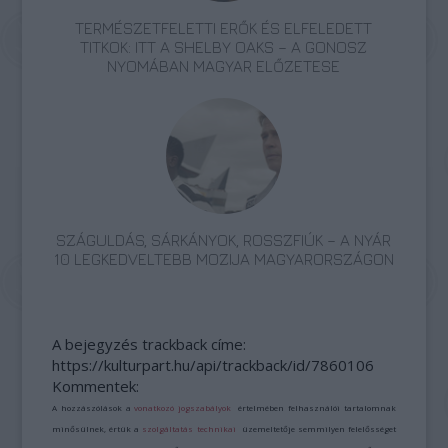
TERMÉSZETFELETTI ERŐK ÉS ELFELEDETT
TITKOK: ITT A SHELBY OAKS – A GONOSZ
NYOMÁBAN MAGYAR ELŐZETESE
SZÁGULDÁS, SÁRKÁNYOK, ROSSZFIÚK – A NYÁR
10 LEGKEDVELTEBB MOZIJA MAGYARORSZÁGON
A bejegyzés trackback címe:
https://kulturpart.hu/api/trackback/id/7860106
Kommentek:
A hozzászólások a
vonatkozó jogszabályok
értelmében felhasználói tartalomnak
minősülnek, értük a
szolgáltatás technikai
üzemeltetője semmilyen felelősséget