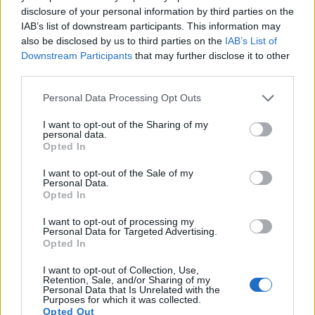
konfliktusról, az ő műve a dél-oszétiaiak
disclosure of your personal information by third parties on the
szemszögéből ecsetelné a történteket. A
IAB’s list of downstream participants. This information may
also be disclosed by us to third parties on the
IAB’s List of
boszniai származású szerb filmrendező
Downstream Participants
that may further disclose it to other
nemrégiben el is látogatott a háború után
third parties.
függetlenségét kinyilvánított területre.
Please note that this website/app uses one or more Google
Personal Data Processing Opt Outs
Forrás:
MTI
services and may gather and store information including but
not limited to your visit or usage behaviour. You may click to
I want to opt-out of the Sharing of my
personal data.
grant or deny consent to Google and its third-party tags to
Opted In
use your data for below specified purposes in below Google
consent section.
I want to opt-out of the Sale of my
Film
Háború
Akciófilm
Hollywoodi filmipar
Personal Data.
Opted In
I want to opt-out of processing my
Personal Data for Targeted Advertising.
Opted In
I want to opt-out of Collection, Use,
Retention, Sale, and/or Sharing of my
Personal Data that Is Unrelated with the
Purposes for which it was collected.
SZEMBE MERSZ NÉZNI AZZAL, AKIVÉ
Opted Out