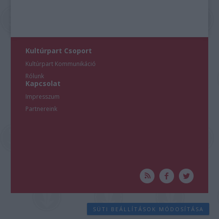
Kultúrpart Csoport
Kultúrpart Kommunikáció
Rólunk
Kapcsolat
Impresszum
Partnereink
SÜTI BEÁLLÍTÁSOK MÓDOSÍTÁSA