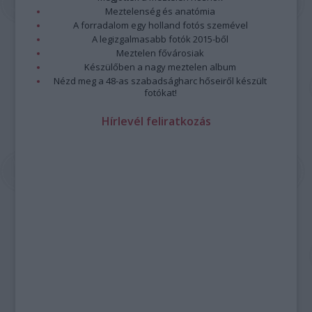
Meztelenség és anatómia
A forradalom egy holland fotós szemével
A legizgalmasabb fotók 2015-ből
Meztelen fővárosiak
Készülőben a nagy meztelen album
Nézd meg a 48-as szabadságharc hőseiről készült
fotókat!
Hírlevél feliratkozás