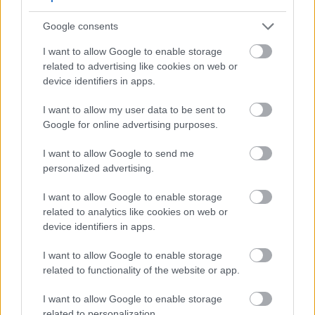
VÁLHATTÁL VOLNA?
Google consents
I want to allow Google to enable storage
related to advertising like cookies on web or
device identifiers in apps.
I want to allow my user data to be sent to
Google for online advertising purposes.
TERMÉSZETFELETTI ERŐK ÉS ELFELEDETT
TITKOK: ITT A SHELBY OAKS – A GONOSZ
I want to allow Google to send me
NYOMÁBAN MAGYAR ELŐZETESE
personalized advertising.
I want to allow Google to enable storage
related to analytics like cookies on web or
device identifiers in apps.
I want to allow Google to enable storage
related to functionality of the website or app.
SZÁGULDÁS, SÁRKÁNYOK, ROSSZFIÚK – A NYÁR
10 LEGKEDVELTEBB MOZIJA MAGYARORSZÁGON
I want to allow Google to enable storage
related to personalization.