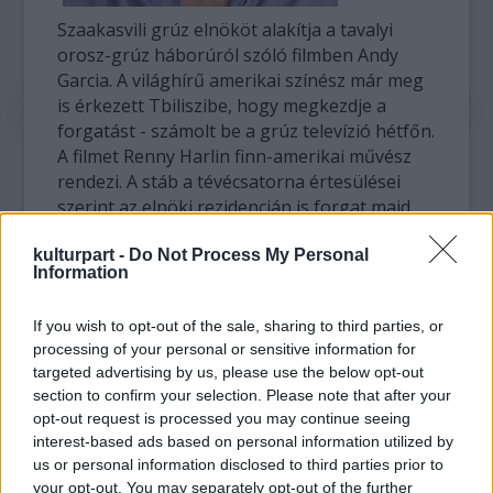
Szaakasvili grúz elnököt alakítja a tavalyi
orosz-grúz háborúról szóló filmben Andy
Garcia. A világhírű amerikai színész már meg
is érkezett Tbiliszibe, hogy megkezdje a
forgatást - számolt be a grúz televízió hétfőn.
A filmet Renny Harlin finn-amerikai művész
rendezi. A stáb a tévécsatorna értesülései
szerint az elnöki rezidencián is forgat majd.
kulturpart -
Do Not Process My Personal
Harlin korábban a Variety magazinnak azt
Information
mondta, hogy komoly filmet akar készíteni a
konfliktusról, olyat, amely "háborúellenes
If you wish to opt-out of the sale, sharing to third parties, or
kiáltvány lesz". A film egy amerikai újságíró és
processing of your personal or sensitive information for
egy operatőr történetén keresztül mutatja
targeted advertising by us, please use the below opt-out
be a háborút, amely a Grúziához tartozott
section to confirm your selection. Please note that after your
Dél-Oszétiáért folyt.
opt-out request is processed you may continue seeing
interest-based ads based on personal information utilized by
Az orosz média beszámolói szerint Emir
us or personal information disclosed to third parties prior to
Kusturica is filmet készül forgatni a
your opt-out. You may separately opt-out of the further