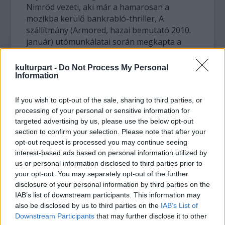
Nimród vezeti, aki már a hamarosan a
mozikba kerülő bankrabló-thriller, A
szállítmány (Armored, hazai bemutató 2010.
január) utómunkálatai során megkapta a
felkérést Rodrigueztől. A Ragdozó
feltámasztói három hétig dolgoznak a
kulturpart -
Do Not Process My Personal
helyszínen, novemberben pedig
Information
továbbköltöznek a texasi Austinba.
If you wish to opt-out of the sale, sharing to third parties, or
A történetet egyelőre teljes titok fedi, de
processing of your personal or sensitive information for
targeted advertising by us, please use the below opt-out
annyi biztos, hogy a magyar rendező ismét
section to confirm your selection. Please note that after your
fantasztikus színészeket instruálhat. A
opt-out request is processed you may continue seeing
főszerepeket Adrien Brody, Alice Braga, a
interest-based ads based on personal information utilized by
Kémkölykök-ből ismert Danny Trejo és Oleg
us or personal information disclosed to third parties prior to
Taktarov játssza. Antal valószínűleg nem jön
your opt-out. You may separately opt-out of the further
már zavarba a nagy nevektől: A szállítmány-
disclosure of your personal information by third parties on the
ban Jean Reno, Laurence Fishburne, Matt
IAB’s list of downstream participants. This information may
Dillon és Skeet Ulrich volt segítségére a
also be disclosed by us to third parties on the
IAB’s List of
feszült történet életre keltésében.
Downstream Participants
that may further disclose it to other