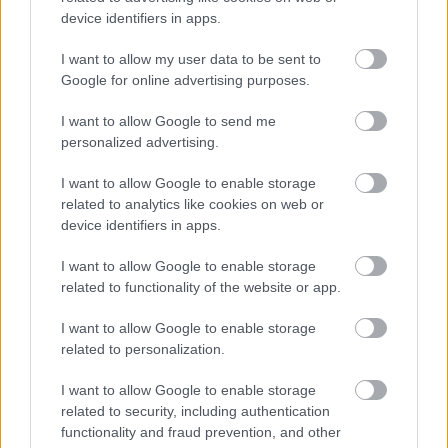
MOZIKBA KERÜL AZ ÉV EGYIK LEGJOBB
device identifiers in apps.
HORRORFILMJE
I want to allow my user data to be sent to
Google for online advertising purposes.
I want to allow Google to send me
personalized advertising.
I want to allow Google to enable storage
related to analytics like cookies on web or
SZEMBE MERSZ NÉZNI AZZAL, AKIVÉ
VÁLHATTÁL VOLNA?
device identifiers in apps.
I want to allow Google to enable storage
related to functionality of the website or app.
A bejegyzés trackback címe:
I want to allow Google to enable storage
https://kulturpart.hu/api/trackback/id/7862046
related to personalization.
Kommentek:
A hozzászólások a
vonatkozó jogszabályok
értelmében felhasználói tartalomnak
I want to allow Google to enable storage
minősülnek, értük a
szolgáltatás technikai
üzemeltetője semmilyen felelősséget
related to security, including authentication
nem vállal, azokat nem ellenőrzi. Kifogás esetén forduljon a blog szerkesztőjéhez.
functionality and fraud prevention, and other
Részletek a
Felhasználási feltételekben
és az
adatvédelmi tájékoztatóban
.