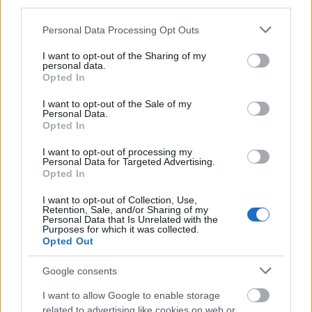
third parties.
Please note that this website/app uses one or more Google
Personal Data Processing Opt Outs
services and may gather and store information including but
not limited to your visit or usage behaviour. You may click to
I want to opt-out of the Sharing of my
Film
Horror
Mozi
Rendezők
Hollywoodi filmipar
personal data.
grant or deny consent to Google and its third-party tags to
Opted In
use your data for below specified purposes in below Google
consent section.
I want to opt-out of the Sale of my
Personal Data.
Opted In
I want to opt-out of processing my
Personal Data for Targeted Advertising.
Opted In
OSGOOD PERKINS VISSZATÉR - ITT A
MINDÖRÖKKÉ ELŐZETESE
I want to opt-out of Collection, Use,
Retention, Sale, and/or Sharing of my
Personal Data that Is Unrelated with the
Purposes for which it was collected.
Opted Out
Google consents
I want to allow Google to enable storage
related to advertising like cookies on web or