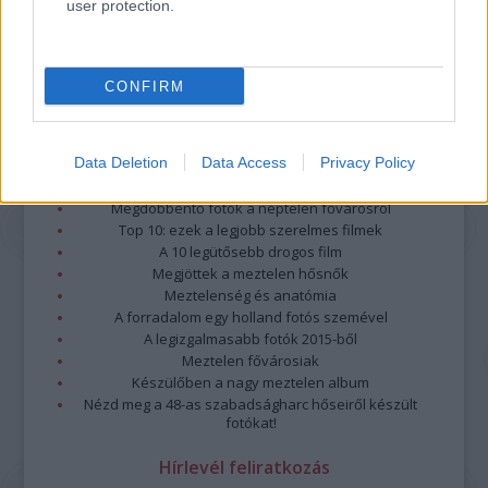
user protection.
CONFIRM
Data Deletion
Data Access
Privacy Policy
Legolvasottabb
Megdöbbentő fotók a néptelen fővárosról
Top 10: ezek a legjobb szerelmes filmek
A 10 legütősebb drogos film
Megjöttek a meztelen hősnők
Meztelenség és anatómia
A forradalom egy holland fotós szemével
A legizgalmasabb fotók 2015-ből
Meztelen fővárosiak
Készülőben a nagy meztelen album
Nézd meg a 48-as szabadságharc hőseiről készült
fotókat!
Hírlevél feliratkozás