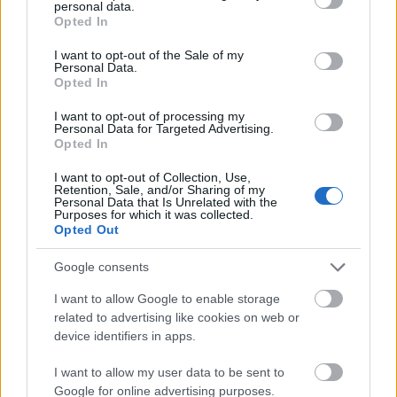
personal data.
grant or deny consent to Google and its third-party tags to
Opted In
use your data for below specified purposes in below Google
consent section.
I want to opt-out of the Sale of my
Personal Data.
Opted In
I want to opt-out of processing my
Personal Data for Targeted Advertising.
Opted In
I want to opt-out of Collection, Use,
Retention, Sale, and/or Sharing of my
Personal Data that Is Unrelated with the
Purposes for which it was collected.
Opted Out
Google consents
I want to allow Google to enable storage
related to advertising like cookies on web or
device identifiers in apps.
Az új szólólemezre is három évet kellett
I want to allow my user data to be sent to
várniuk az énekesnő rajongóinak. A Keeping
Google for online advertising purposes.