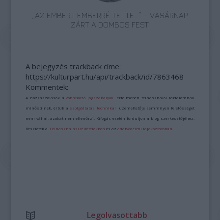
„AZ EMBERT EMBERRÉ TETTE…” – VASÁRNAP
ZÁRT A DOMBOS FEST
A bejegyzés trackback címe:
https://kulturpart.hu/api/trackback/id/7863468
Kommentek:
A hozzászólások a
vonatkozó jogszabályok
értelmében felhasználói tartalomnak
minősülnek, értük a
szolgáltatás technikai
üzemeltetője semmilyen felelősséget
nem vállal, azokat nem ellenőrzi. Kifogás esetén forduljon a blog szerkesztőjéhez.
Részletek a
Felhasználási feltételekben
és az
adatvédelmi tájékoztatóban
.
Legolvasottabb