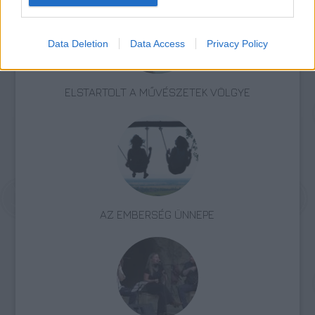
Data Deletion
Data Access
Privacy Policy
ELSTARTOLT A MŰVÉSZETEK VÖLGYE
AZ EMBERSÉG ÜNNEPE