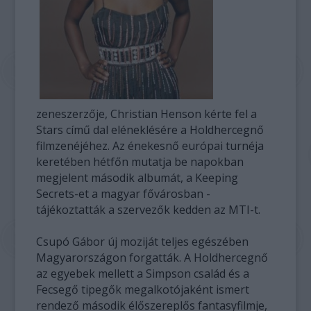
zeneszerzője, Christian Henson kérte fel a
Stars című dal eléneklésére a Holdhercegnő
filmzenéjéhez. Az énekesnő európai turnéja
keretében hétfőn mutatja be napokban
megjelent második albumát, a Keeping
Secrets-et a magyar fővárosban -
tájékoztatták a szervezők kedden az MTI-t.
Csupó Gábor új moziját teljes egészében
Magyarországon forgatták. A Holdhercegnő
az egyebek mellett a Simpson család és a
Fecsegő tipegők megalkotójaként ismert
rendező második élőszereplős fantasyfilmje,