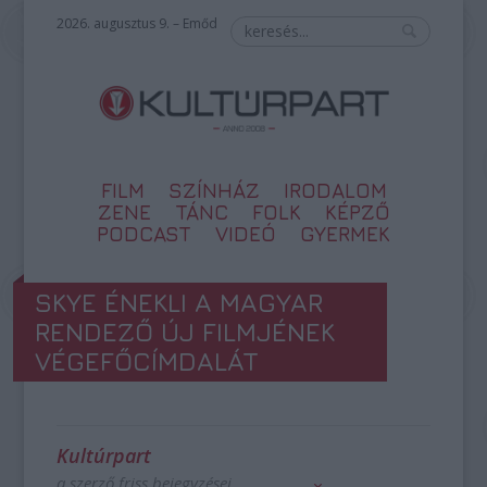
2026. augusztus 9. – Emőd
FILM
SZÍNHÁZ
IRODALOM
ZENE
TÁNC
FOLK
KÉPZŐ
PODCAST
VIDEÓ
GYERMEK
SKYE ÉNEKLI A MAGYAR
RENDEZŐ ÚJ FILMJÉNEK
VÉGEFŐCÍMDALÁT
Kultúrpart
a szerző friss bejegyzései