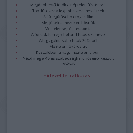
Megdöbbentő fotók a néptelen fővárosról
Top 10: ezek a legjobb szerelmes filmek
A 10 legütősebb drogos film
Megjöttek a meztelen hősnők
Meztelenség és anatómia
A forradalom egy holland fotós szemével
A legizgalmasabb fotók 2015-ből
Meztelen fővárosiak
Készülőben a nagy meztelen album
Nézd meg a 48-as szabadságharc hőseiről készült
fotókat!
Hírlevél feliratkozás