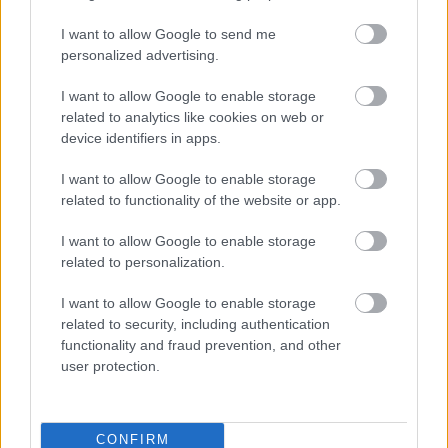
Secrets-en Skye Alexis Smith és Ivor Guest
I want to allow Google to send me
producerekkel dolgozott együtt; utóbbi Grace
personalized advertising.
Jones albumait gondozza. A Keeping Secrets
Tour keretében Budapest előtt
I want to allow Google to enable storage
Lengyelországban és Litvániában is fellép,
related to analytics like cookies on web or
majd Magyarország után Olaszországban,
device identifiers in apps.
Spanyolországban és Portugáliában
koncertezik.
I want to allow Google to enable storage
related to functionality of the website or app.
I want to allow Google to enable storage
related to personalization.
Forrás:
MTI
I want to allow Google to enable storage
related to security, including authentication
functionality and fraud prevention, and other
user protection.
Zene
Rendezők
Hollywoodi filmipar
CONFIRM