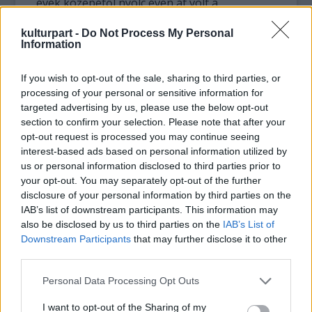
évek közepétől nyolc éven át volt a
színvonalas londoni trip-hop csapat, a
kulturpart -
Do Not Process My Personal
Godfrey-fivérek által vezetett Morcheeba
Information
énekesnője. Az együttes első négy albuma -
Who Can You Trust? (1996), Big Calm (1998),
If you wish to opt-out of the sale, sharing to third parties, or
Fragments of Freedom (2000), Charango
processing of your personal or sensitive information for
(2002) - milliós eladásokat produkált, a fúzió,
targeted advertising by us, please use the below opt-out
a funk és a blues elemeivel ötvözött tánczene
section to confirm your selection. Please note that after your
Skye érzelemtől fűtött hangjával az egész
opt-out request is processed you may continue seeing
világot elbűvölte.
interest-based ads based on personal information utilized by
us or personal information disclosed to third parties prior to
Az énekesnő 2003-ban kilépett a
your opt-out. You may separately opt-out of the further
Morcheebából; Skye dalszerzőként is ki
disclosure of your personal information by third parties on the
akarta próbálni magát. Három évet dolgozott
IAB’s list of downstream participants. This information may
also be disclosed by us to third parties on the
IAB’s List of
első szóló albumán; a Los Angelesben készült
Downstream Participants
that may further disclose it to other
Mind How You Go 2006-ban jelent meg, és
third parties.
csendesebb, dzsesszesebb, balladisztikusabb
lett, mint amilyen a Morcheeba zenéje volt, a
Please note that this website/app uses one or more Google
Personal Data Processing Opt Outs
szövegek pedig személyesek, érzelmesek.
services and may gather and store information including but
not limited to your visit or usage behaviour. You may click to
I want to opt-out of the Sharing of my