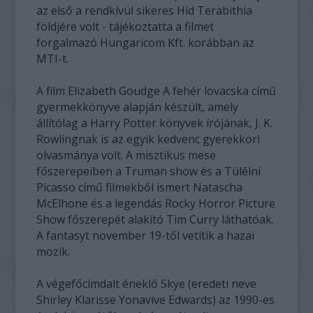
az első a rendkívül sikeres Híd Terabithia
földjére volt - tájékoztatta a filmet
forgalmazó Hungaricom Kft. korábban az
MTI-t.
A film Elizabeth Goudge A fehér lovacska című
gyermekkönyve alapján készült, amely
állítólag a Harry Potter könyvek írójának, J. K.
Rowlingnak is az egyik kedvenc gyerekkori
olvasmánya volt. A misztikus mese
főszerepeiben a Truman show és a Túlélni
Picasso című filmekből ismert Natascha
McElhone és a legendás Rocky Horror Picture
Show főszerepét alakító Tim Curry láthatóak.
A fantasyt november 19-től vetítik a hazai
mozik.
A végefőcímdalt éneklő Skye (eredeti neve
Shirley Klarisse Yonavive Edwards) az 1990-es