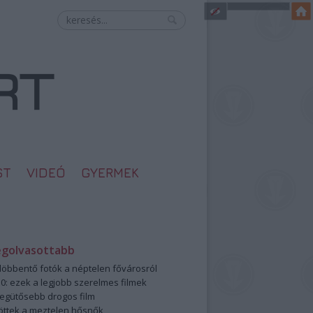
ST
VIDEÓ
GYERMEK
egolvasottabb
öbbentő fotók a néptelen fővárosról
0: ezek a legjobb szerelmes filmek
legütősebb drogos film
öttek a meztelen hősnők