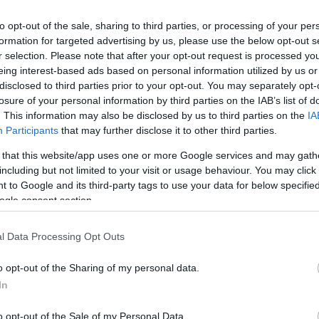
sikeres Híd Terabithia földjére volt - tájékoztatta a
to opt-out of the sale, sharing to third parties, or processing of your per
filmet forgalmazó Hungaricom Kft. korábban az
formation for targeted advertising by us, please use the below opt-out s
r selection. Please note that after your opt-out request is processed y
eing interest-based ads based on personal information utilized by us or
vacska című gyermekkönyve alapján készült, amely
disclosed to third parties prior to your opt-out. You may separately opt-
jának, J. K. Rowlingnak is az egyik kedvenc
losure of your personal information by third parties on the IAB’s list of
ztikus mese főszerepeiben a Truman show és a
. This information may also be disclosed by us to third parties on the
IA
ert Natascha McElhone és a legendás Rocky Horror
Participants
that may further disclose it to other third parties.
m Curry láthatóak. A fantasyt november 19-től
 that this website/app uses one or more Google services and may gath
including but not limited to your visit or usage behaviour. You may click 
 to Google and its third-party tags to use your data for below specifi
i neve Shirley Klarisse Yonavive Edwards) az 1990-
ogle consent section.
t a színvonalas londoni trip-hop csapat, a Godfrey-
nekesnője. Az együttes első négy albuma - Who Can
l Data Processing Opt Outs
, Fragments of Freedom (2000), Charango (2002) -
ó, a funk és a blues elemeivel ötvözött tánczene
o opt-out of the Sharing of my personal data.
 egész világot elbűvölte.
In
rcheebából; Skye dalszerzőként is ki akarta
o opt-out of the Sale of my Personal Data.