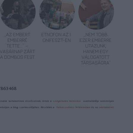
„AZ EMBERT
ETNOFON AZ I.
„NEM TÖBB
EMBERRÉ
ONIFESZT-EN
EZER EMBERRE
TETTE…” –
UTAZUNK,
VASÁRNAP ZÁRT
HANEM EGY
A DOMBOS FEST
VÁLOGATOTT
TÁRSASÁGRA”
/7863468
ználói tartalomnak minősülnek, értük a
szolgáltatás technikai
üzemeltetője semmilyen
forduljon a blog szerkesztőjéhez. Részletek a
Felhasználási feltételekben
és az
adatvédelmi