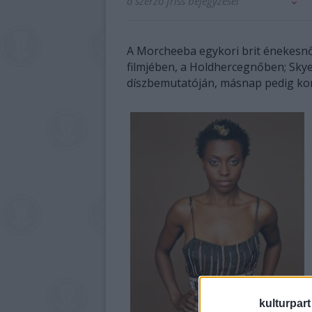
a szerző friss bejegyzései
A Morcheeba egykori brit énekesnő
filmjében, a Holdhercegnőben; Skye
díszbemutatóján, másnap pedig kon
kulturpart