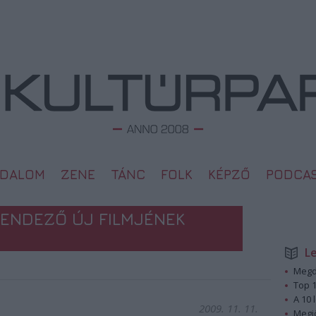
ODALOM
ZENE
TÁNC
FOLK
KÉPZŐ
PODCA
RENDEZŐ ÚJ FILMJÉNEK
L
Megd
Top 1
A 10 
2009. 11. 11.
Megj