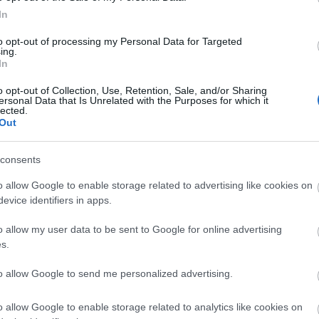
ott első szóló albumán; a Los Angelesben készült
In
meg, és csendesebb, dzsesszesebb,
n a Morcheeba zenéje volt, a szövegek pedig
to opt-out of processing my Personal Data for Targeted
ing.
In
o opt-out of Collection, Use, Retention, Sale, and/or Sharing
ersonal Data that Is Unrelated with the Purposes for which it
lected.
Out
consents
o allow Google to enable storage related to advertising like cookies on
evice identifiers in apps.
o allow my user data to be sent to Google for online advertising
s.
to allow Google to send me personalized advertising.
o allow Google to enable storage related to analytics like cookies on