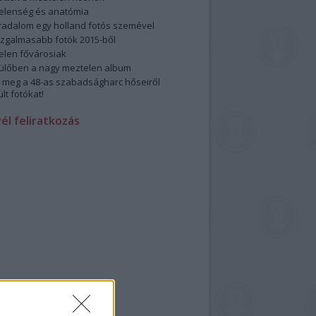
elenség és anatómia
rradalom egy holland fotós szemével
izgalmasabb fotók 2015-ből
elen fővárosiak
ülőben a nagy meztelen album
 meg a 48-as szabadságharc hőseiről
lt fotókat!
vél feliratkozás