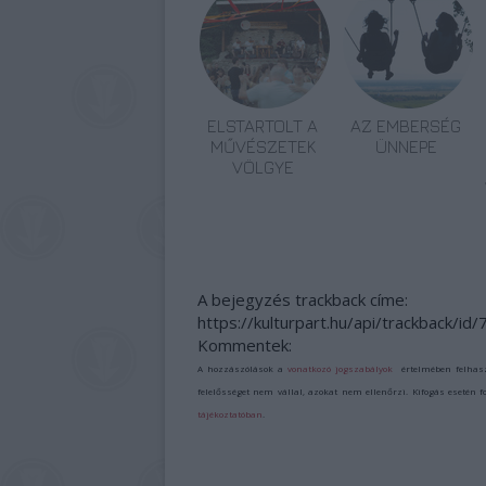
ELSTARTOLT A
AZ EMBERSÉG
MŰVÉSZETEK
ÜNNEPE
VÖLGYE
A bejegyzés trackback címe:
https://kulturpart.hu/api/trackback/id
Kommentek:
A hozzászólások a
vonatkozó jogszabályok
értelmében felhas
felelősséget nem vállal, azokat nem ellenőrzi. Kifogás esetén 
tájékoztatóban
.