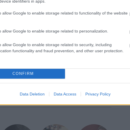
evice identifiers in apps.
o allow Google to enable storage related to functionality of the website
ellett várniuk az énekesnő rajongóinak. A Keeping
or Guest producerekkel dolgozott együtt; utóbbi
o allow Google to enable storage related to personalization.
Keeping Secrets Tour keretében Budapest előtt
s fellép, majd Magyarország után Olaszországban,
o allow Google to enable storage related to security, including
 koncertezik.
cation functionality and fraud prevention, and other user protection.
CONFIRM
Data Deletion
Data Access
Privacy Policy