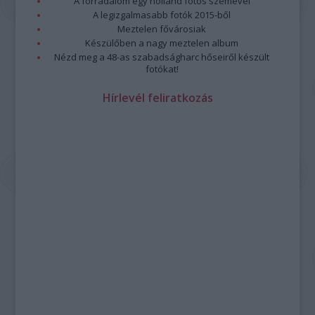
A forradalom egy holland fotós szemével
A legizgalmasabb fotók 2015-ből
Meztelen fővárosiak
Készülőben a nagy meztelen album
Nézd meg a 48-as szabadságharc hőseiről készült
fotókat!
Hírlevél feliratkozás