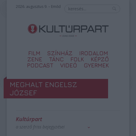
2026. augusztus 9. – Emőd
FILM
SZÍNHÁZ
IRODALOM
ZENE
TÁNC
FOLK
KÉPZŐ
PODCAST
VIDEÓ
GYERMEK
MEGHALT ENGELSZ
JÓZSEF
Kultúrpart
a szerző friss bejegyzései