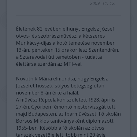
2009. 11. 12.
Életének 82. évében elhunyt Engelsz József
ötvös- és szobrászművész; a kétszeres
Munkácsy-díjas alkotó temetése november
13-án, pénteken 15 órakor lesz Szentendrén,
a Sztaravodai úti temetőben - tudatta
élettársa szerdán az MTI-vel.
Novotnik Mária elmondta, hogy Engelsz
Józsefet hosszú, súlyos betegség után
november 8-án érte a halál.
A művész Répcelakon született 1928. április
27-én. Győrben fémöntő mestervizsgát tett,
majd Budapesten, az Iparművészeti Főiskolán
Borsos Miklós tanítványaként diplomázott
1955-ben. Később a főiskolán az ötvös
tanszék vezetője lett, több mint 20 évig