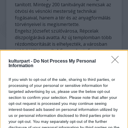
tanított. Mintegy 200 tanítványát nemcsak az
ötvösi és vésnöki mesterség technikai
fogásaival, hanem a tér és az anyagformálás
törvényeivel is megismertette.
Engelsz Józsefet szülővárosa, Répcelak
díszpolgárává avatta. Az új templomban több
rézdomborítását is elhelyezték, a városban
több kiállítása volt. A Semmelweis Egyetem
rektori lánca is az ő munkája, a láncon függő
kulturpart -
Do Not Process My Personal
Semmelweis-érmét lemezdomborítással
Information
készítette.
If you wish to opt-out of the sale, sharing to third parties, or
Művei gyakran archaizálnak, a görög, a
processing of your personal or sensitive information for
bizánci és a honfoglalás korabeli magyar
targeted advertising by us, please use the below opt-out
művészet hangulatát idézik, de munkáiban
section to confirm your selection. Please note that after your
szembesülhet a szemlélő a magyar
opt-out request is processed you may continue seeing
népművészet kifejezésvilágával is. Bel- és
interest-based ads based on personal information utilized by
us or personal information disclosed to third parties prior to
kültéri épületplasztikái sajátos organikus
your opt-out. You may separately opt-out of the further
formákból épülnek fel, mint például a
disclosure of your personal information by third parties on the