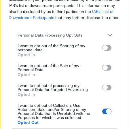
pillérburkolat a Fészek Művész Klub
IAB’s list of downstream participants. This information may
Nagytermében.
also be disclosed by us to third parties on the
IAB’s List of
Downstream Participants
that may further disclose it to other
A hazai kiállításokon kívül megismerhették
third parties.
Engelsz József munkáit Párizstól
Please note that this website/app uses one or more Google
Koppenhágán és Drezdán át egészen Kairóig.
Personal Data Processing Opt Outs
services and may gather and store information including but
Közgyűjteményekben is őrzik műveit, így
not limited to your visit or usage behaviour. You may click to
I want to opt-out of the Sharing of my
például a Magyar Nemzeti Galériában, a
personal data.
grant or deny consent to Google and its third-party tags to
Magyar Nemzeti Múzeumban és
Opted In
use your data for below specified purposes in below Google
Esztergomban, a Főszékesegyház
consent section.
I want to opt-out of the Sale of my
Kincstárában is található alkotása.
Personal Data.
Opted In
I want to opt-out of processing my
Personal Data for Targeted Advertising.
Opted In
Forrás:
MTI
I want to opt-out of Collection, Use,
Retention, Sale, and/or Sharing of my
Personal Data that Is Unrelated with the
Purposes for which it was collected.
Opted Out