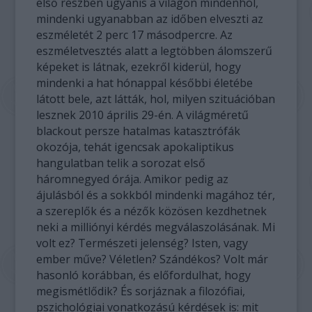
első részben ugyanis a világon mindenhol,
mindenki ugyanabban az időben elveszti az
eszméletét 2 perc 17 másodpercre. Az
eszméletvesztés alatt a legtöbben álomszerű
képeket is látnak, ezekről kiderül, hogy
mindenki a hat hónappal későbbi életébe
látott bele, azt látták, hol, milyen szituációban
lesznek 2010 április 29-én. A világméretű
blackout persze hatalmas katasztrófák
okozója, tehát igencsak apokaliptikus
hangulatban telik a sorozat első
háromnegyed órája. Amikor pedig az
ájulásból és a sokkból mindenki magához tér,
a szereplők és a nézők közösen kezdhetnek
neki a milliónyi kérdés megválaszolásának. Mi
volt ez? Természeti jelenség? Isten, vagy
ember műve? Véletlen? Szándékos? Volt már
hasonló korábban, és előfordulhat, hogy
megismétlődik? És sorjáznak a filozófiai,
pszichológiai vonatkozású kérdések is: mit