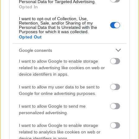
Personal Data for Targeted Advertising.
furcsa látni Benford ügynökként, az eddig
Opted In
látottak alapján még nem teljesen meggyőzá
az akcióhős és exalkesz FBI nyomozó
I want to opt-out of Collection, Use,
Retention, Sale, and/or Sharing of my
szerepében.
Personal Data that Is Unrelated with the
Purposes for which it was collected.
Opted Out
Google consents
I want to allow Google to enable storage
related to advertising like cookies on web or
device identifiers in apps.
I want to allow my user data to be sent to
Google for online advertising purposes.
Bár a dialógusok, a karakterek és a
I want to allow Google to send me
cselekményszövés szintjén egyaránt van még
personalized advertising.
hová fejlődnie a sorozatnak, ha a Losthoz,
akarna felnőni, de mivel a pilot nagyon ütős,
I want to allow Google to enable storage
szinte biztos, hogy aki megnézi, az
related to analytics like cookies on web or
valamennyire rajta marad a sorozaton. A
device identifiers in apps.