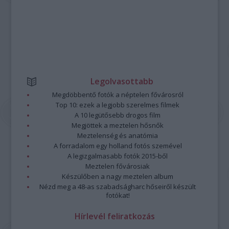
Legolvasottabb
Megdöbbentő fotók a néptelen fővárosról
Top 10: ezek a legjobb szerelmes filmek
A 10 legütősebb drogos film
Megjöttek a meztelen hősnők
Meztelenség és anatómia
A forradalom egy holland fotós szemével
A legizgalmasabb fotók 2015-ből
Meztelen fővárosiak
Készülőben a nagy meztelen album
Nézd meg a 48-as szabadságharc hőseiről készült
fotókat!
Hírlevél feliratkozás