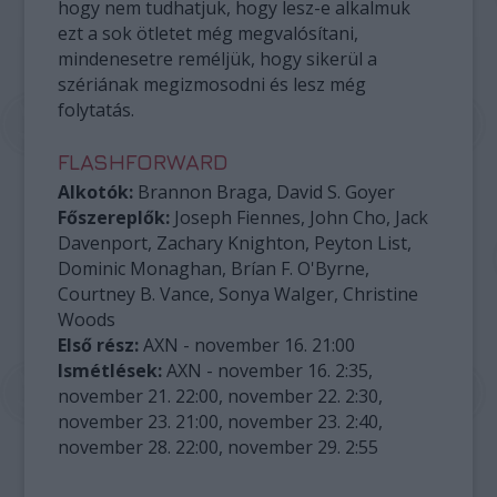
hogy nem tudhatjuk, hogy lesz-e alkalmuk
ezt a sok ötletet még megvalósítani,
mindenesetre reméljük, hogy sikerül a
szériának megizmosodni és lesz még
folytatás.
FLASHFORWARD
Alkotók:
Brannon Braga, David S. Goyer
Főszereplők:
Joseph Fiennes, John Cho, Jack
Davenport, Zachary Knighton, Peyton List,
Dominic Monaghan, Brían F. O'Byrne,
Courtney B. Vance, Sonya Walger, Christine
Woods
Első rész:
AXN - november 16. 21:00
Ismétlések:
AXN - november 16. 2:35,
november 21. 22:00, november 22. 2:30,
november 23. 21:00, november 23. 2:40,
november 28. 22:00, november 29. 2:55