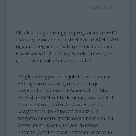
2009. 11. 16.
Aki akar magának egy fix programot a hétfő
estékre, az nézze ma este 9-kor az AXN-t. Aki
ugyanis megnézi a csatornán ma debütáló
FlashForward - A jövő emlékei
első részét, az
garantáltan rákattan a sorozatra.
Meglepően gyorsan eljutott hazánkba az
ABC új sorozata, melynek premierje
szeptember 24-én volt Amerikában. Ma
estétől az AXN vetíti, de nemsokára az RTL
klub is műsorra tűzi. A sztori Robert J.
Sawyer sci-fi író könyvén alapszik, a
forgatókönyvírói gárda olyan nevekből áll
össze, mint David S. Goyer, aki több
Batman (A sötét lovag, Batman: kezdődik)