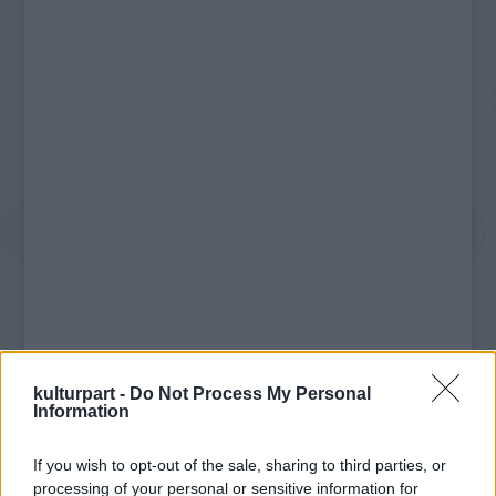
A sorozat indulásakor sokan úgy beszéltek a
kulturpart -
Do Not Process My Personal
FlashForwardról, mint egy második Lostról,
Information
aminek nagyjából annyi az alapja, hogy ez is
egy misztikus, sci-fi elemekkel tarkított,
If you wish to opt-out of the sale, sharing to third parties, or
akciódús sorozat, amiben felsejlik némi
processing of your personal or sensitive information for