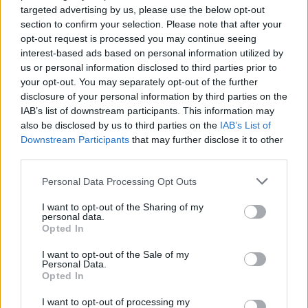
filozófiai fejtegetés és látszik a törekvés egy
targeted advertising by us, please use the below opt-out
sajátos mitológia kialakítására. A kronológiát
section to confirm your selection. Please note that after your
ebben is megtörik flash-ekkel, de a fel-
opt-out request is processed you may continue seeing
felvillanó, jövőben játszódó snittek közel sem
interest-based ads based on personal information utilized by
uralják annyira a cselekményt, mint a
us or personal information disclosed to third parties prior to
Lostban a szereplők előéletéről és jövőjéről
your opt-out. You may separately opt-out of the further
szóló flash-ek. A két sorozat összevetését az
disclosure of your personal information by third parties on the
IAB’s list of downstream participants. This information may
is indokolhatja, hogy a színészek között van
also be disclosed by us to third parties on the
IAB’s List of
némi átfedés. A főszereplők között ugyanis
Downstream Participants
that may further disclose it to other
ott van a Lost Pennelope Widmore-ja, Sonya
third parties.
Walger, aki állítólag a sztorit elolvasva
közölte ügynökével, hogy mindenképp
Please note that this website/app uses one or more Google
Personal Data Processing Opt Outs
szerepelni akar a FlashForwardban. Valamint
services and may gather and store information including but
a Lostban Charlie-ként megismert exhobbit
not limited to your visit or usage behaviour. You may click to
I want to opt-out of the Sharing of my
personal data.
grant or deny consent to Google and its third-party tags to
(ő volt Trufa is a Gyűrűk Urából), Dominic
Opted In
use your data for below specified purposes in below Google
Monaghan is látható egy igencsak sátáni
consent section.
szerepben, kicsit nehéz is megszokni. Mint
I want to opt-out of the Sale of my
Personal Data.
ahogy Ralph Fiennes tesóját, az angliai
Opted In
színházak deszkáin otthonosan mozgó
szerelmes Shakespeare-t, Joseph Fiennes-t is
I want to opt-out of processing my