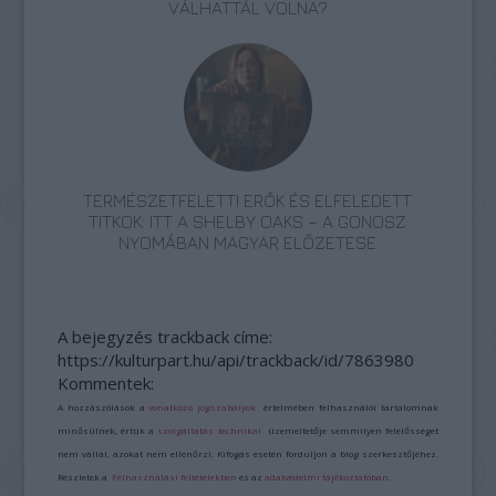
VÁLHATTÁL VOLNA?
TERMÉSZETFELETTI ERŐK ÉS ELFELEDETT
TITKOK: ITT A SHELBY OAKS – A GONOSZ
NYOMÁBAN MAGYAR ELŐZETESE
A bejegyzés trackback címe:
https://kulturpart.hu/api/trackback/id/7863980
Kommentek:
A hozzászólások a
vonatkozó jogszabályok
értelmében felhasználói tartalomnak
minősülnek, értük a
szolgáltatás technikai
üzemeltetője semmilyen felelősséget
nem vállal, azokat nem ellenőrzi. Kifogás esetén forduljon a blog szerkesztőjéhez.
Részletek a
Felhasználási feltételekben
és az
adatvédelmi tájékoztatóban
.