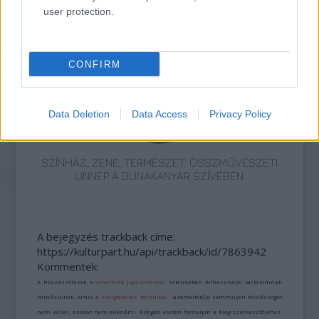
user protection.
CSEH LÁSZLÓVAL ÚSZHAT, AKI ELINDUL A MOL
CAMPUS ÖBÖLÚSZÁSON
CONFIRM
Data Deletion
Data Access
Privacy Policy
SZÍNHÁZ, ZENE, TERMÉSZET: ÖSSZMŰVÉSZETI
ÜNNEP A DUNAKANYAR SZÍVÉBEN
A bejegyzés trackback címe:
https://kulturpart.hu/api/trackback/id/7863942
Kommentek:
A hozzászólások a
vonatkozó jogszabályok
értelmében felhasználói tartalomnak
minősülnek, értük a
szolgáltatás technikai
üzemeltetője semmilyen felelősséget
nem vállal, azokat nem ellenőrzi. Kifogás esetén forduljon a blog szerkesztőjéhez.