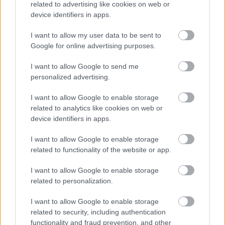
related to advertising like cookies on web or
device identifiers in apps.
I want to allow my user data to be sent to
História
Google for online advertising purposes.
Sport
Szeged
Vallás
Akikre büszkék vagyunk
Lavór
I want to allow Google to send me
personalized advertising.
I want to allow Google to enable storage
related to analytics like cookies on web or
device identifiers in apps.
I want to allow Google to enable storage
ELINDULT A NYÁRZÁRÓ FESZTIVÁL: SZIRMAI
related to functionality of the website or app.
MARCI ADTA ÁT AZ ELSŐ SZIN-KARSZALAGOT
I want to allow Google to enable storage
related to personalization.
I want to allow Google to enable storage
related to security, including authentication
functionality and fraud prevention, and other