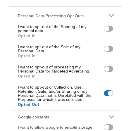
third parties.
tehető.
Please note that this website/app uses one or more Google
Personal Data Processing Opt Outs
A koncerten fellép a Benkó Dixieland Band,
services and may gather and store information including but
Berki Tamás és Dávid Viktória énekművész,
not limited to your visit or usage behaviour. You may click to
I want to opt-out of the Sharing of my
personal data.
Lázár István trombita-, valamint Varga Tibor
grant or deny consent to Google and its third-party tags to
Opted In
klarinét-szaxofonművész, Bánffy Edit
use your data for below specified purposes in below Google
consent section.
előadóművész, Nagy Péter orgonaművész és
I want to opt-out of the Sale of my
Personal Data.
a Szegedi Dóm Énekkara Varjasi Gyula
Opted In
karnagy vezetésével.
I want to opt-out of processing my
Personal Data for Targeted Advertising.
Az est díszvendégei Puskás Ferencné,
Opted In
Buzánszky Jenő, Grosics Gyula és Szepesi
György. A szentmisét és a koncertet
I want to opt-out of Collection, Use,
Retention, Sale, and/or Sharing of my
megelőzően a szegedi Korányi fasori
Personal Data that Is Unrelated with the
Aranycsapat-emlékműnél rövid
Purposes for which it was collected.
Opted Out
megemlékezést és koszorúzást tartanak
Puskás Ferenc tiszteletére.
Google consents
Forrás:
MTI
I want to allow Google to enable storage