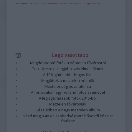
Részletek a
Felhasználási feltételekben
és az
adatvédelmi tájékoztatóban
.
Legolvasottabb
Megdöbbentő fotók a néptelen fővárosról
Top 10: ezek a legjobb szerelmes filmek
A 10 legütősebb drogos film
Megjöttek a meztelen hősnők
Meztelenség és anatómia
A forradalom egy holland fotós szemével
A legizgalmasabb fotók 2015-ből
Meztelen fővárosiak
Készülőben a nagy meztelen album
Nézd meg a 48-as szabadságharc hőseiről készült
fotókat!