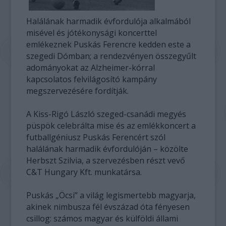
Halálának harmadik évfordulója alkalmából
misével és jótékonysági koncerttel
emlékeznek Puskás Ferencre kedden este a
szegedi Dómban; a rendezvényen összegyűlt
adományokat az Alzheimer-kórral
kapcsolatos felvilágosító kampány
megszervezésére fordítják.
A Kiss-Rigó László szeged-csanádi megyés
püspök celebrálta mise és az emlékkoncert a
futballgéniusz Puskás Ferencért szól
halálának harmadik évfordulóján – közölte
Herbszt Szilvia, a szervezésben részt vevő
C&T Hungary Kft. munkatársa.
Puskás „Öcsi” a világ legismertebb magyarja,
akinek nimbusza fél évszázad óta fényesen
csillog: számos magyar és külföldi állami