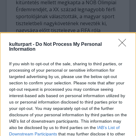
kitüntetés mellett megkapta a NOB Olimpiai
Érdemrendjét, a XX. század legnagyobb férfi
sportolójának választották, a magyar sport
tiszteletbeli nagykövetének nevezték ki,
nagysága előtt tisztelegve a FIFA róla
elnevezett díjat alapított, és egyben ő a világ
egyik legismertebb Alzheimer-áldozata is.
kulturpart -
Do Not Process My Personal
Information
A koncert megrendezésével a Szeged-
If you wish to opt-out of the sale, sharing to third parties, or
Csanádi Egyházmegye és a Feledékeny
processing of your personal or sensitive information for
Emberek Hozzátartozóinak Társasága
targeted advertising by us, please use the below opt-out
szeretné felhívni az emberek figyelmét az
section to confirm your selection. Please note that after your
Alzheimer-kórra, mivel e gyógyíthatatlan
opt-out request is processed you may continue seeing
betegség a társadalmi körülményektől,
interest-based ads based on personal information utilized by
szociális és kulturális háttértől függetlenül
us or personal information disclosed to third parties prior to
mindenkit érinthet. Európában 7,3 millió,
your opt-out. You may separately opt-out of the further
Magyarországon pedig 160 ezer lehet az
disclosure of your personal information by third parties on the
Alzheimer-betegek száma, az érintett
IAB’s list of downstream participants. This information may
családtagoké - akiknek életét gyökeresen
also be disclosed by us to third parties on the
IAB’s List of
Downstream Participants
that may further disclose it to other
változtatja meg a kór – ennek többszörösére