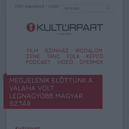
2026. augusztus 8. – László
FILM
SZÍNHÁZ
IRODALOM
ZENE
TÁNC
FOLK
KÉPZŐ
PODCAST
VIDEÓ
GYERMEK
MEGJELENIK ELŐTTÜNK A
VALAHA VOLT
LEGNAGYOBB MAGYAR
SZTÁR
Kultúrpart