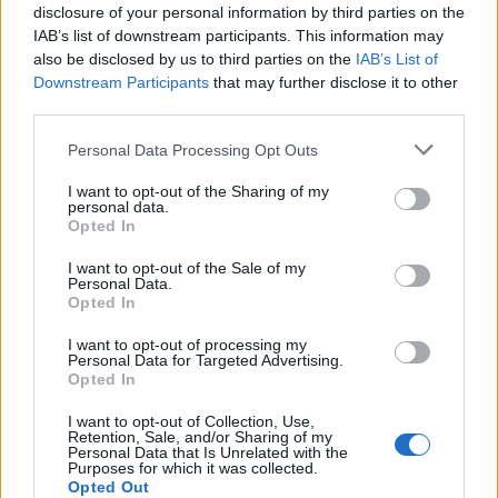
disclosure of your personal information by third parties on the
A zeneiparban a CD-lemez eladások továbbra
IAB’s list of downstream participants. This information may
is csökkenő tendenciát mutatnak, miközben a
also be disclosed by us to third parties on the
IAB’s List of
digitális lemezpiacból befolyó összegek még
Downstream Participants
that may further disclose it to other
nem pótolják a kieső bevételeket, és ez
third parties.
részben annak köszönhető, hogy a vásárlók
Please note that this website/app uses one or more Google
a teljes albumok helyett csak egy-egy dalt
Personal Data Processing Opt Outs
services and may gather and store information including but
vesznek.
not limited to your visit or usage behaviour. You may click to
I want to opt-out of the Sharing of my
personal data.
grant or deny consent to Google and its third-party tags to
Forrás:
MTI
Opted In
use your data for below specified purposes in below Google
consent section.
I want to opt-out of the Sale of my
Personal Data.
Opted In
Zene
Pénz
Média
Internet
I want to opt-out of processing my
Personal Data for Targeted Advertising.
Opted In
I want to opt-out of Collection, Use,
Retention, Sale, and/or Sharing of my
Personal Data that Is Unrelated with the
Purposes for which it was collected.
Opted Out