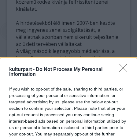
közreműködve kívánja felfrissíteni zenei
kínálatát.
A hirdetésekből élő imeen 2007-ben kezdte
meg ingyenes zenei szolgáltatását, a
vállalatnak azonban nem sikerült teljesítenie
az üzleti tervében vállaltakat.
A világ második legnagyobb médiaóriása, a
News Corporation tulajdonában lévő
MySpace valószínűleg jobban tudja majd
kulturpart -
Do Not Process My Personal
kezelni a lemezkiadóknak fizetendő
Information
jogdíjakból eredő veszteségeket.
If you wish to opt-out of the sale, sharing to third parties, or
A felvásárlási árral kapcsolatban egyelőre
processing of your personal or sensitive information for
nem közöltek adatokat. Májusban a Warner
targeted advertising by us, please use the below opt-out
Music Group az imeen-be fektetett 16 millió
section to confirm your selection. Please note that after your
dollárjáról és további 4 millió dolláros kölcsön
opt-out request is processed you may continue seeing
visszafizetésétől tekintett el a zenei
interest-based ads based on personal information utilized by
us or personal information disclosed to third parties prior to
szolgáltató részvényeinek egy részéért.
your opt-out. You may separately opt-out of the further