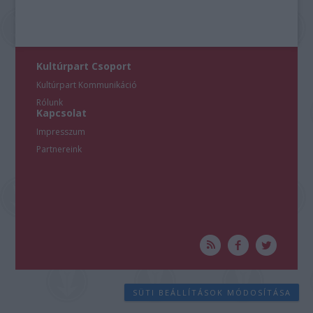
Kultúrpart Csoport
Kultúrpart Kommunikáció
Rólunk
Kapcsolat
Impresszum
Partnereink
SÜTI BEÁLLÍTÁSOK MÓDOSÍTÁSA