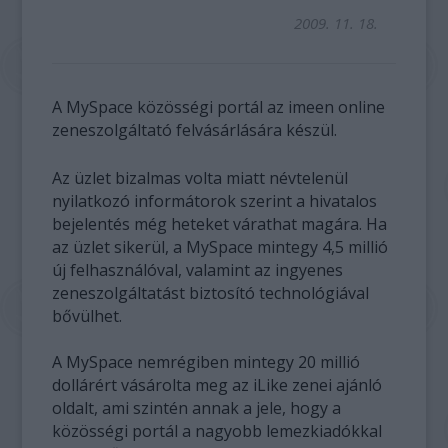
2009. 11. 18.
A MySpace közösségi portál az imeen online
zeneszolgáltató felvásárlására készül.
Az üzlet bizalmas volta miatt névtelenül
nyilatkozó informátorok szerint a hivatalos
bejelentés még heteket várathat magára. Ha
az üzlet sikerül, a MySpace mintegy 4,5 millió
új felhasználóval, valamint az ingyenes
zeneszolgáltatást biztosító technológiával
bővülhet.
A MySpace nemrégiben mintegy 20 millió
dollárért vásárolta meg az iLike zenei ajánló
oldalt, ami szintén annak a jele, hogy a
közösségi portál a nagyobb lemezkiadókkal