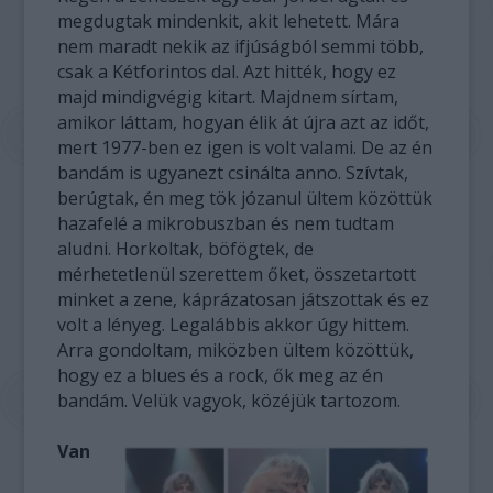
megdugtak mindenkit, akit lehetett. Mára
nem maradt nekik az ifjúságból semmi több,
csak a Kétforintos dal. Azt hitték, hogy ez
majd mindigvégig kitart. Majdnem sírtam,
amikor láttam, hogyan élik át újra azt az időt,
mert 1977-ben ez igen is volt valami. De az én
bandám is ugyanezt csinálta anno. Szívtak,
berúgtak, én meg tök józanul ültem közöttük
hazafelé a mikrobuszban és nem tudtam
aludni. Horkoltak, böfögtek, de
mérhetetlenül szerettem őket, összetartott
minket a zene, káprázatosan játszottak és ez
volt a lényeg. Legalábbis akkor úgy hittem.
Arra gondoltam, miközben ültem közöttük,
hogy ez a blues és a rock, ők meg az én
bandám. Velük vagyok, közéjük tartozom.
Van