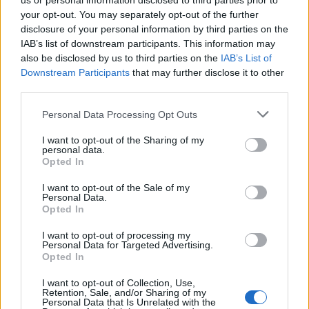
us or personal information disclosed to third parties prior to
bitangra, az Édes otthonra, a Közép-
your opt-out. You may separately opt-out of the further
európai Hobo Blues-ra. Szóval: ez afféle
disclosure of your personal information by third parties on the
életútösszegző lemez?
IAB’s list of downstream participants. This information may
also be disclosed by us to third parties on the
IAB’s List of
Nem készült annak, de vannak jelek, melyek
Downstream Participants
that may further disclose it to other
mutatnak a múltra. A „Vén marhákból”
third parties.
kivigyorog az önirónia. Ez a nálunk sosem
Please note that this website/app uses one or more Google
volt divat… Az ötlet onnan jött, hogy a BS
Personal Data Processing Opt Outs
services and may gather and store information including but
Arénában a HBB 30 éves jubileumi koncertjén
not limited to your visit or usage behaviour. You may click to
I want to opt-out of the Sharing of my
az első sorban megláttam 10 korombéli palit,
personal data.
grant or deny consent to Google and its third-party tags to
akik már ott voltak 30 éve is a koncertjeinken.
Opted In
use your data for below specified purposes in below Google
consent section.
I want to opt-out of the Sale of my
Personal Data.
Opted In
I want to opt-out of processing my
Personal Data for Targeted Advertising.
Opted In
I want to opt-out of Collection, Use,
Retention, Sale, and/or Sharing of my
Personal Data that Is Unrelated with the