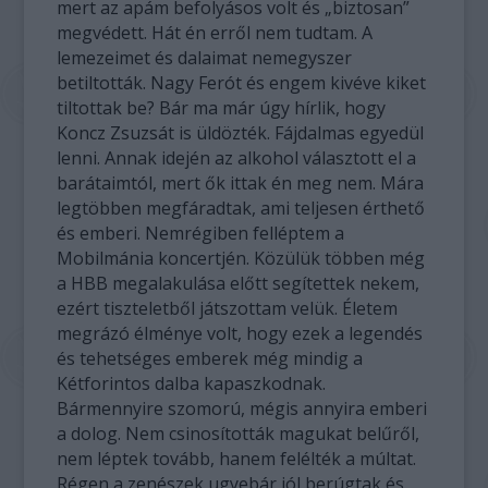
mert az apám befolyásos volt és „biztosan”
megvédett. Hát én erről nem tudtam. A
lemezeimet és dalaimat nemegyszer
betiltották. Nagy Ferót és engem kivéve kiket
tiltottak be? Bár ma már úgy hírlik, hogy
Koncz Zsuzsát is üldözték. Fájdalmas egyedül
lenni. Annak idején az alkohol választott el a
barátaimtól, mert ők ittak én meg nem. Mára
legtöbben megfáradtak, ami teljesen érthető
és emberi. Nemrégiben felléptem a
Mobilmánia koncertjén. Közülük többen még
a HBB megalakulása előtt segítettek nekem,
ezért tiszteletből játszottam velük. Életem
megrázó élménye volt, hogy ezek a legendés
és tehetséges emberek még mindig a
Kétforintos dalba kapaszkodnak.
Bármennyire szomorú, mégis annyira emberi
a dolog. Nem csinosították magukat belűről,
nem léptek tovább, hanem felélték a múltat.
Régen a zenészek ugyebár jól berúgtak és