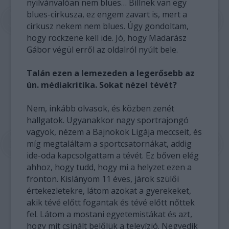
nyilvánvalóan nem blues… Billnek van egy
blues-cirkusza, ez engem zavart is, mert a
cirkusz nekem nem blues. Úgy gondoltam,
hogy rockzene kell ide. Jó, hogy Madarász
Gábor végül erről az oldalról nyúlt bele.
Talán ezen a lemezeden a legerősebb az
ún. médiakritika. Sokat nézel tévét?
Nem, inkább olvasok, és közben zenét
hallgatok. Ugyanakkor nagy sportrajongó
vagyok, nézem a Bajnokok Ligája meccseit, és
míg megtaláltam a sportcsatornákat, addig
ide-oda kapcsolgattam a tévét. Ez bőven elég
ahhoz, hogy tudd, hogy mi a helyzet ezen a
fronton. Kislányom 11 éves, járok szülői
értekezletekre, látom azokat a gyerekeket,
akik tévé előtt fogantak és tévé előtt nőttek
fel. Látom a mostani egyetemistákat és azt,
hogy mit csinált belőlük a televízió. Negyedik