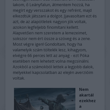
lakom, ő Leányfalun, átmentem hozzá, ha
megírt egy versszakot és egy refrént, majd
elkezdtük játszani a dolgot. Jjavasoltam ezt és
azt, de az alapötletek nagyon jók voltak,
azokon legfeljebb finomítani kellett.
Alapvetően nem szeretem a lemezeimet,
sokszor nem ért össze a szöveg és a zene.
Most végre igen! Gondoltam, hogy ha
valamelyik szám töltelék lesz, kihagyom,
elvégre 66 perces lett az anyag - ezt Póka
esetében nem lehetett volna megcsinálni.
Azokból a számokból lettek a legjobb dalok,
melyekkel kapcsolatban az elején averzióim
voltak.
Nem
akartál
ezekhez
a