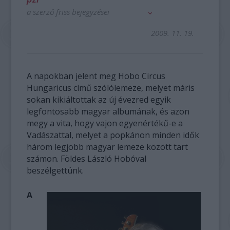
a szerző friss bejegyzései
2009. 11. 19.
A napokban jelent meg Hobo Circus
Hungaricus című szólólemeze, melyet máris
sokan kikiáltottak az új évezred egyik
legfontosabb magyar albumának, és azon
megy a vita, hogy vajon egyenértékű-e a
Vadászattal, melyet a popkánon minden idők
három legjobb magyar lemeze között tart
számon. Földes László Hobóval
beszélgettünk.
A