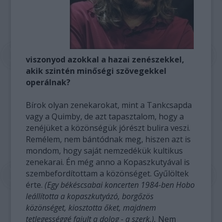
viszonyod azokkal a hazai zenészekkel,
akik szintén minőségi szövegekkel
operálnak?
Bírok olyan zenekarokat, mint a Tankcsapda
vagy a Quimby, de azt tapasztalom, hogy a
zenéjüket a közönségük jórészt bulira veszi.
Remélem, nem bántódnak meg, hiszen azt is
mondom, hogy saját nemzedékük kultikus
zenekarai. Én még anno a Kopaszkutyával is
szembefordítottam a közönséget. Gyűlöltek
érte.
(Egy békéscsabai koncerten 1984-ben Hobo
leállította a kopaszkutyázó, borgőzös
közönséget, kiosztotta őket, majdnem
tetlegességgé fajult a dolog - a szerk.).
Nem