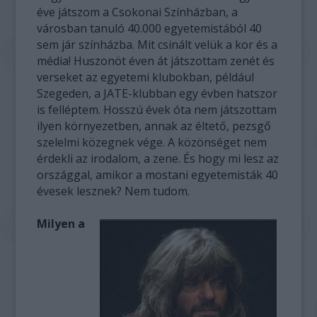
éve játszom a Csokonai Színházban, a
városban tanuló 40.000 egyetemistából 40
sem jár színházba. Mit csinált velük a kor és a
média! Huszonöt éven át játszottam zenét és
verseket az egyetemi klubokban, például
Szegeden, a JATE-klubban egy évben hatszor
is felléptem. Hosszú évek óta nem játszottam
ilyen környezetben, annak az éltető, pezsgő
szelelmi közegnek vége. A közönséget nem
érdekli az irodalom, a zene. És hogy mi lesz az
országgal, amikor a mostani egyetemisták 40
évesek lesznek? Nem tudom.
Milyen a