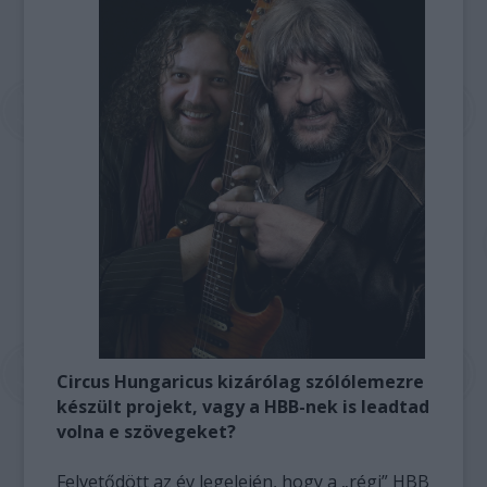
Circus Hungaricus kizárólag szólólemezre
készült projekt, vagy a HBB-nek is leadtad
volna e szövegeket?
Felvetődött az év legelején, hogy a „régi” HBB