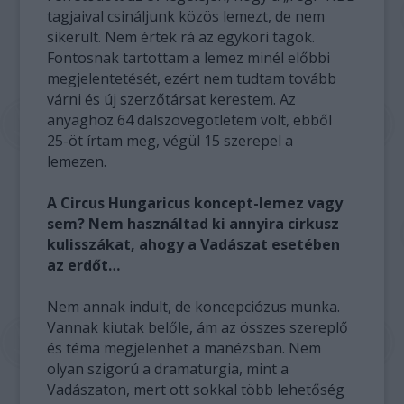
tagjaival csináljunk közös lemezt, de nem
sikerült. Nem értek rá az egykori tagok.
Fontosnak tartottam a lemez minél előbbi
megjelentetését, ezért nem tudtam tovább
várni és új szerzőtársat kerestem. Az
anyaghoz 64 dalszövegötletem volt, ebből
25-öt írtam meg, végül 15 szerepel a
lemezen.
A Circus Hungaricus koncept-lemez vagy
sem? Nem használtad ki annyira cirkusz
kulisszákat, ahogy a Vadászat esetében
az erdőt…
Nem annak indult, de koncepciózus munka.
Vannak kiutak belőle, ám az összes szereplő
és téma megjelenhet a manézsban. Nem
olyan szigorú a dramaturgia, mint a
Vadászaton, mert ott sokkal több lehetőség