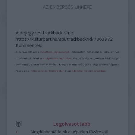
AZ EMBERSÉG ÜNNEPE
A bejegyzés trackback címe:
https://kulturpart.hu/api/trackback/id/7863972
Kommentek:
A hozzászólások a
vonatkozó jogszabályok
értelmében felhasználói tartalomnak
minősülnek, értük a
szolgáltatás technikai
üzemeltetője semmilyen felelősséget
nem vállal, azokat nem ellenőrzi. Kifogás esetén forduljon a blog szerkesztőjéhez.
Részletek a
Felhasználási feltételekben
és az
adatvédelmi tájékoztatóban
.
Legolvasottabb
Megdöbbentő fotók a néptelen fővárosról