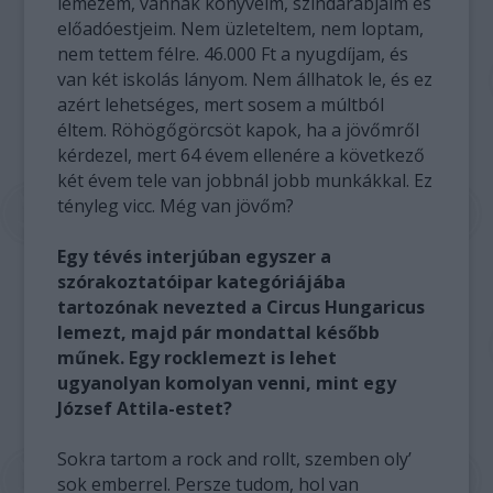
lemezem, vannak könyveim, színdarabjaim és
előadóestjeim. Nem üzleteltem, nem loptam,
nem tettem félre. 46.000 Ft a nyugdíjam, és
van két iskolás lányom. Nem állhatok le, és ez
azért lehetséges, mert sosem a múltból
éltem. Röhögőgörcsöt kapok, ha a jövőmről
kérdezel, mert 64 évem ellenére a következő
két évem tele van jobbnál jobb munkákkal. Ez
tényleg vicc. Még van jövőm?
Egy tévés interjúban egyszer a
szórakoztatóipar kategóriájába
tartozónak nevezted a Circus Hungaricus
lemezt, majd pár mondattal később
műnek. Egy rocklemezt is lehet
ugyanolyan komolyan venni, mint egy
József Attila-estet?
Sokra tartom a rock and rollt, szemben oly’
sok emberrel. Persze tudom, hol van