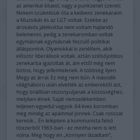
az amerikai bluest, vagy a punkzenét szereti.
Nekem születésük óta a kedvenc zenekaraim
a Muzsikás és az LGT voltak. Ezekbe az
árokásós játékokba nem voltam hajlandó
belemenni, pedig a zenekaromban voltak
egymásnak egymásnak feszülő politikai
álláspontok. Olyanokkal is zenéltem, akik
először liberálisok voltak, aztán szélsőjobbos
zenekarba igazoltak át, ám ettől még nem
biztos, hogy jellemtelenek. A többség ilyen.
Megy az árral. Ez még nem bűn. A második
világháború után elvették az emberektől azt,
hogy önállóan viszonyuljanak a közösséghez,
melyben élnek. Saját nemzedékemben
teljesen egyedül vagyok. 64 éves koromban
még mindig az apámmal jönnek. Csak rosszat
keresik… Én leléptem a kommunista felső
tízezerből 1963-ban - ez mintha nem is lett
volna. Meg hogy én „könnyen lázadtam”,