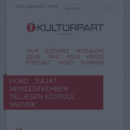
2026. augusztus 9. – Emőd
FILM
SZÍNHÁZ
IRODALOM
ZENE
TÁNC
FOLK
KÉPZŐ
PODCAST
VIDEÓ
GYERMEK
HOBO: „SAJÁT
NEMZEDÉKEMBEN
TELJESEN EGYEDÜL
VAGYOK”
pzl