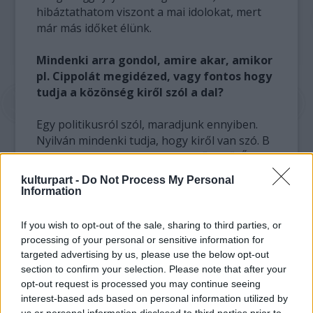
hibáztathatom viszont a mai idolokat, mert
már más időket élünk.
Mindenki arra gondol, amire akar, amikor
pl. Cippolát megidézed, vagy fontos hogy
tudja a közönség kiről szól a dal?
Egy politikusról szól, maradjunk ennyiben.
Nyilván mindenki tudja, hogy kiről van szó. B
elvtárs esetében megvan az első betű. Ő
lehetne Brezsnyev. Idézőjelben rajongtam a
kulturpart -
Do Not Process My Personal
hatalmas szemöldökéért, de ha kiírom, hogy
Information
Leonyid Iljics, már nem olyan izgalmas a
dolog. Jobb, ha nem konkrét egy-egy figura.
If you wish to opt-out of the sale, sharing to third parties, or
Az egyik besúgómat is megírtam a
processing of your personal or sensitive information for
Senkifalvában, ő rendes állománybéli tiszt
targeted advertising by us, please use the below opt-out
volt, de ott sem fontos a név.
section to confirm your selection. Please note that after your
opt-out request is processed you may continue seeing
interest-based ads based on personal information utilized by
Történnek finom utalások a Leples