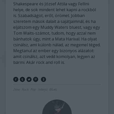
Shakespeare és József Attila vagy Fellini
helye, de sok mindent lehet kapni a rockból
is. Szabadságot, erőt, örömet. Jobban
szeretem mások dalait a sajátjaimnál, és ha
eljátszom egy Muddy Waters bluest, vagy egy
Tom Waits-számot, tudom, hogy azzal nem
bánhatok úgy, mint a Mata Harival. Ha olyat
csinálsz, ami különb nálad, az megemel téged.
Megtanul az ember egy bizonyos alázatot:
amit csinálsz, azt vedd komolyan, legyen az
bármi. Akár rock and roll is.
Zene
Rock
Pop
Interjú
Blues