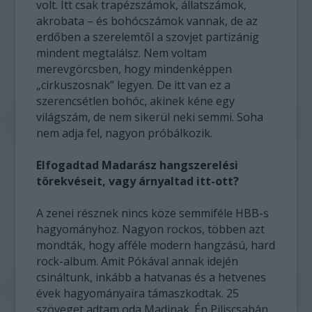
volt. Itt csak trapézszámok, állatszámok,
akrobata – és bohócszámok vannak, de az
erdőben a szerelemtől a szovjet partizánig
mindent megtalálsz. Nem voltam
merevgörcsben, hogy mindenképpen
„cirkuszosnak” legyen. De itt van ez a
szerencsétlen bohóc, akinek kéne egy
világszám, de nem sikerül neki semmi. Soha
nem adja fel, nagyon próbálkozik.
Elfogadtad Madarász hangszerelési
törekvéseit, vagy árnyaltad itt-ott?
A zenei résznek nincs köze semmiféle HBB-s
hagyományhoz. Nagyon rockos, többen azt
mondták, hogy afféle modern hangzású, hard
rock-album. Amit Pókával annak idején
csináltunk, inkább a hatvanas és a hetvenes
évek hagyományaira támaszkodtak. 25
szöveget adtam oda Madinak. Én Piliscsabán