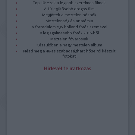
Top 10: ezek a legjobb szerelmes filmek
A 10 legütősebb drogos film
Megjöttek a meztelen hősnők
Meztelenség és anatómia
A forradalom egy holland fotós szemével
A legizgalmasabb fotók 2015-ből
Meztelen fővárosiak
Készülőben a nagy meztelen album
Nézd meg a 48-as szabadságharc hőseiről készült
fotókat!
Hírlevél feliratkozás