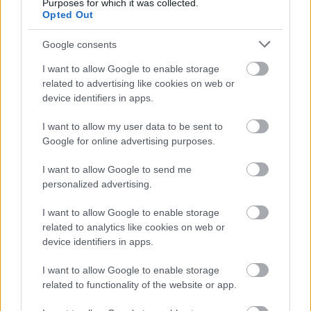
Purposes for which it was collected.
Madarász Gábor, aki a zenéket írta, és
Opted Out
Rúzsa Magdi, akivel duettet énekelsz,
más generációhoz tartozik. Inspirálnak a
Google consents
fiatalok, vagy inkább a saját
I want to allow Google to enable storage
korosztályoddal érzed jól magad?
related to advertising like cookies on web or
device identifiers in apps.
Úgy érzem, hogy a saját korosztályom –
tisztelet a kivételnek – teljesen kipukkadt. Én,
I want to allow my user data to be sent to
aki nem kábítószereztem, nem ittam,
Google for online advertising purposes.
másképpen éltem. Már a hatvanas években is
I want to allow Google to send me
mindig egyedül voltam. Nem ittam – főleg
personalized advertising.
ezért. Persze, 64 éves korára ki nem pukkad
ki? – szóval, ez nem generációs kritika akar
I want to allow Google to enable storage
lenni. Sosem tartoztam semmilyen brancsba.
related to analytics like cookies on web or
Fájt az, hogy egy-egy barátom politikai
device identifiers in apps.
oldaltól függetlenül – elkötelezte magát.
Kaptam zsíros kihívásokat különböző
I want to allow Google to enable storage
pártoktól. Lehettem volna 1990-ben
related to functionality of the website or app.
országgyűlési képviselő. Később még