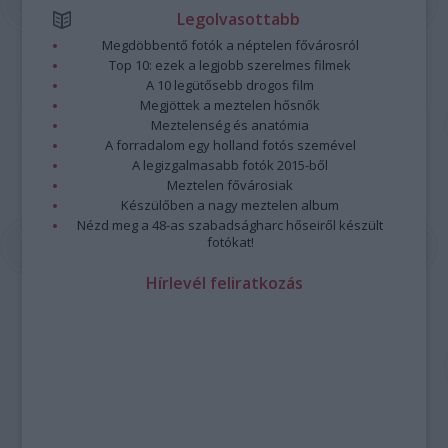
Legolvasottabb
Megdöbbentő fotók a néptelen fővárosról
Top 10: ezek a legjobb szerelmes filmek
A 10 legütősebb drogos film
Megjöttek a meztelen hősnők
Meztelenség és anatómia
A forradalom egy holland fotós szemével
A legizgalmasabb fotók 2015-ből
Meztelen fővárosiak
Készülőben a nagy meztelen album
Nézd meg a 48-as szabadságharc hőseiről készült
fotókat!
Hírlevél feliratkozás