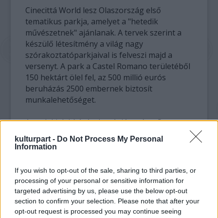
Cinecittá World lesz Olaszország első
tematikus parkja, amelyet a "hetedik
művészetnek" ajánlanak. A tervek szerint a
készülő létesítmény a világ nagy
szórakoztatóparkjaival is felveszi majd a
versenyt. A park a Castel Romano területéből
150 hektárt ölel fel, az 500 millió eurós
beruházás 2500 embernek biztosít
munkalehetőséget.
A park kialakításával az Aviátor és a Sweeney
Todd - A Fleet street démoni borbélya című
kulturpart -
Do Not Process My Personal
filmek Oscar-díjas díszlettervezőjét, Dante
Information
Ferrettit bízták meg. A Cinecittá World felidézi
majd a Tevere-menti Hollywoodot vagy másik
If you wish to opt-out of the sale, sharing to third parties, or
nevén a la Dolce Vitát, ahogy a filmes szakma
processing of your personal or sensitive information for
Rómát hívta az ötvenes években.
targeted advertising by us, please use the below opt-out
section to confirm your selection. Please note that after your
Igazi filmklasszikusok - mint a Ben Hur, a
opt-out request is processed you may continue seeing