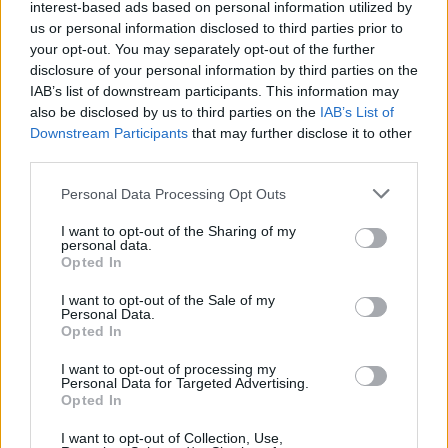
interest-based ads based on personal information utilized by
Quo Vadis vagy éppen a Kleopátra - kelnek új
us or personal information disclosed to third parties prior to
életre, a nemzetközi produkciók mellett az
your opt-out. You may separately opt-out of the further
olasz remekművek is helyet kapnak a
disclosure of your personal information by third parties on the
parkban.
IAB’s list of downstream participants. This information may
also be disclosed by us to third parties on the
IAB’s List of
A római városvezetés évente négymillió
Downstream Participants
that may further disclose it to other
látogatóval számol. A park elkészültét többek
third parties.
közt Aurelio de Laurentiis producer, Diego
Please note that this website/app uses one or more Google
Della Valle iparmágnás és az egyik nagy
Personal Data Processing Opt Outs
services and may gather and store information including but
biztosítótársaság támogatja.
not limited to your visit or usage behaviour. You may click to
I want to opt-out of the Sharing of my
personal data.
grant or deny consent to Google and its third-party tags to
Forrás:
MTI
Opted In
use your data for below specified purposes in below Google
consent section.
I want to opt-out of the Sale of my
Personal Data.
Opted In
Film
Külföld
Mozi
I want to opt-out of processing my
Personal Data for Targeted Advertising.
Opted In
I want to opt-out of Collection, Use,