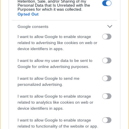
Retention, Sale, and/or Sharing of my
Personal Data that Is Unrelated with the
Purposes for which it was collected.
Opted Out
Google consents
SZEMBE MERSZ NÉZNI AZZAL, AKIVÉ
VÁLHATTÁL VOLNA?
I want to allow Google to enable storage
related to advertising like cookies on web or
device identifiers in apps.
I want to allow my user data to be sent to
Google for online advertising purposes.
I want to allow Google to send me
personalized advertising.
TERMÉSZETFELETTI ERŐK ÉS ELFELEDETT
TITKOK: ITT A SHELBY OAKS – A GONOSZ
NYOMÁBAN MAGYAR ELŐZETESE
I want to allow Google to enable storage
related to analytics like cookies on web or
device identifiers in apps.
I want to allow Google to enable storage
related to functionality of the website or app.