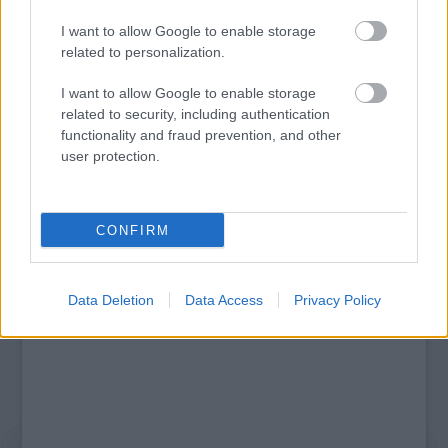
I want to allow Google to enable storage
related to personalization.
SZÁGULDÁS, SÁRKÁNYOK, ROSSZFIÚK – A NYÁR
10 LEGKEDVELTEBB MOZIJA MAGYARORSZÁGON
I want to allow Google to enable storage
related to security, including authentication
functionality and fraud prevention, and other
user protection.
A bejegyzés trackback címe:
https://kulturpart.hu/api/trackback/id/7864416
Kommentek:
A hozzászólások a
vonatkozó jogszabályok
értelmében felhasználói tartalomnak
CONFIRM
minősülnek, értük a
szolgáltatás technikai
üzemeltetője semmilyen felelősséget
nem vállal, azokat nem ellenőrzi. Kifogás esetén forduljon a blog szerkesztőjéhez.
Részletek a
Felhasználási feltételekben
és az
adatvédelmi tájékoztatóban
.
Data Deletion
Data Access
Privacy Policy