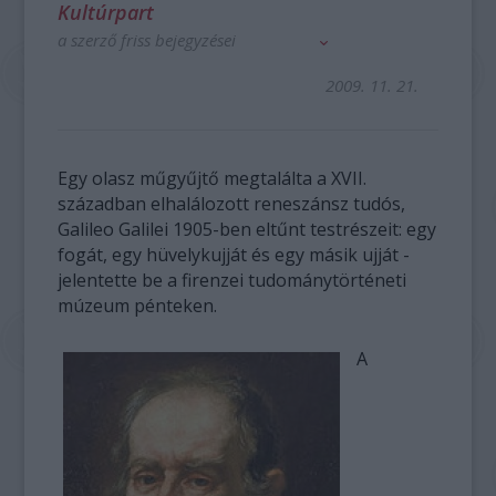
Kultúrpart
a szerző friss bejegyzései
2009. 11. 21.
Egy olasz műgyűjtő megtalálta a XVII.
században elhalálozott reneszánsz tudós,
Galileo Galilei 1905-ben eltűnt testrészeit: egy
fogát, egy hüvelykujját és egy másik ujját -
jelentette be a firenzei tudománytörténeti
múzeum pénteken.
A