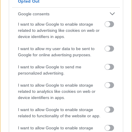
Opted Out
Nap körül, ezért a katolikus egyház
kiátkozta. Az inkvizíciót csak úgy kerülte el,
Google consents
hogy természettudományi állítását
visszavonta.
I want to allow Google to enable storage
related to advertising like cookies on web or
device identifiers in apps.
Forrás:
MTI
I want to allow my user data to be sent to
Google for online advertising purposes.
I want to allow Google to send me
História
Tudomány
Lavór
personalized advertising.
I want to allow Google to enable storage
related to analytics like cookies on web or
device identifiers in apps.
I want to allow Google to enable storage
related to functionality of the website or app.
FELFELÉ HULLÓ ESŐ ÉS XENOBOTOK –
I want to allow Google to enable storage
KÜLÖNLEGES KIÁLLÍTÁS A LAM-BAN