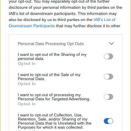
your opt-out. You may separately opt-out of the further
A most előkerült testrelikviák 1905-ben
disclosure of your personal information by third parties on the
IAB’s list of downstream participants. This information may
tűntek el, addig különféle gyűjtők birtokában
also be disclosed by us to third parties on the
IAB’s List of
voltak. A tudós egy csigolyáját és egy további
Downstream Participants
that may further disclose it to other
ujját 1737 óta mumifikálva őrzik firenzei és
third parties.
padovai múzeumokban.
Please note that this website/app uses one or more Google
Personal Data Processing Opt Outs
Az előkerült Galilei-maradványokat a
services and may gather and store information including but
régiekkel együtt kiállításon mutatják be 2010
not limited to your visit or usage behaviour. You may click to
I want to opt-out of the Sharing of my
personal data.
grant or deny consent to Google and its third-party tags to
elején, amikor a firenzei természettudományi
Opted In
use your data for below specified purposes in below Google
múzeum a felújítási munkák után újranyitja
consent section.
kapuit, nevét is megváltoztatva Galileo
I want to opt-out of the Sale of my
Personal Data.
Múzeumra. Galileo Galilei sírja Firenzében, a
Opted In
Santa Croce templomban van, Michelangelo
síremléke mellett.
I want to opt-out of processing my
Personal Data for Targeted Advertising.
Opted In
Galileo 1564-ben született Pisában, fizikát,
matematikát, csillagászatot tanult, s ő alkotta
I want to opt-out of Collection, Use,
Retention, Sale, and/or Sharing of my
meg a távcsövet, amellyel az égboltot
Personal Data that Is Unrelated with the
Purposes for which it was collected.
fürkészte, s állította, hogy a Föld kering a