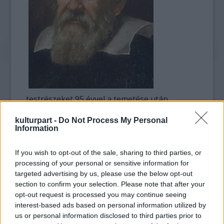
testrészeket 95 évvel a temetése után
távolították el Galileiről. A természettudós és
kulturpart -
Do Not Process My Personal
történész 1642-ben halt meg.
Information
Giovanni Targioni Tozzetti
If you wish to opt-out of the sale, sharing to third parties, or
tudománytörténész volt az, aki Galilei
processing of your personal or sensitive information for
testrészeit külön ceremónia keretében,
targeted advertising by us, please use the below opt-out
mintegy ellenállásként Galilei hivatalos
section to confirm your selection. Please note that after your
megítélésével szemben, temettette el a
opt-out request is processed you may continue seeing
különleges géniusz iránti tiszteletből -
interest-based ads based on personal information utilized by
közölte a múzeum.
us or personal information disclosed to third parties prior to