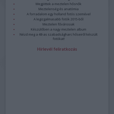
Megjöttek a meztelen hősnők
Meztelenség és anatómia
A forradalom egy holland fotós szemével
A legizgalmasabb fotók 2015-ből
Meztelen fővárosiak
Készülőben a nagy meztelen album
Nézd meg a 48-as szabadságharc hőseiről készült
fotókat!
Hírlevél feliratkozás