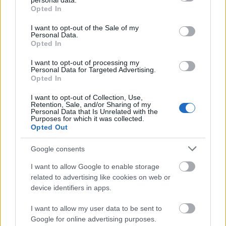
personal data.
kiállítják. "A világnak látnia kell" - mondta a
grant or deny consent to Google and its third-party tags to
Opted In
zenész, aki szerint a Billie Jean volt az a dal,
use your data for below specified purposes in below Google
consent section.
amely világsztárrá avatta a június 25-én, 50
I want to opt-out of the Sale of my
Personal Data.
éves korában elhunyt Jacksont.
Opted In
A New York-i Hard Rock Café "A zene ikonjai"
I want to opt-out of processing my
Personal Data for Targeted Advertising.
elnevezésű árverésén több száz tárgy került
Opted In
kalapács alá, köztük 80 olyan, amely
valamilyen módon Michael Jacksonhoz
I want to opt-out of Collection, Use,
Retention, Sale, and/or Sharing of my
kötődik.
Personal Data that Is Unrelated with the
Purposes for which it was collected.
Opted Out
Forrás:
MTI
Google consents
I want to allow Google to enable storage
related to advertising like cookies on web or
Michael Jackson
Zene
Pop
Aukció
device identifiers in apps.
I want to allow my user data to be sent to
Google for online advertising purposes.