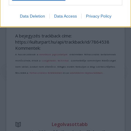
AZ EMBERSÉG ÜNNEPE
Data Deletion
Data Access
Privacy Policy
A bejegyzés trackback címe:
https://kulturpart.hu/api/trackback/id/7864538
Kommentek:
A hozzászólások a
vonatkozó jogszabályok
értelmében felhasználói tartalomnak
minősülnek, értük a
szolgáltatás technikai
üzemeltetője semmilyen felelősséget
nem vállal, azokat nem ellenőrzi. Kifogás esetén forduljon a blog szerkesztőjéhez.
Részletek a
Felhasználási feltételekben
és az
adatvédelmi tájékoztatóban
.
Legolvasottabb