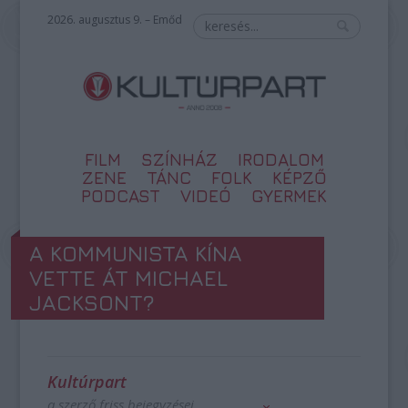
2026. augusztus 9. – Emőd
FILM
SZÍNHÁZ
IRODALOM
ZENE
TÁNC
FOLK
KÉPZŐ
PODCAST
VIDEÓ
GYERMEK
A KOMMUNISTA KÍNA
VETTE ÁT MICHAEL
JACKSONT?
Kultúrpart
a szerző friss bejegyzései