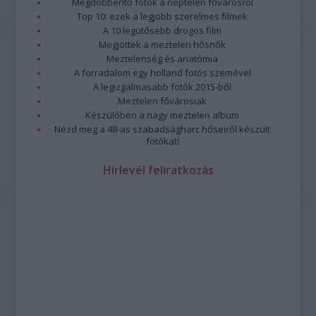
Megdöbbentő fotók a néptelen fővárosról
Top 10: ezek a legjobb szerelmes filmek
A 10 legütősebb drogos film
Megjöttek a meztelen hősnők
Meztelenség és anatómia
A forradalom egy holland fotós szemével
A legizgalmasabb fotók 2015-ből
Meztelen fővárosiak
Készülőben a nagy meztelen album
Nézd meg a 48-as szabadságharc hőseiről készült
fotókat!
Hírlevél feliratkozás