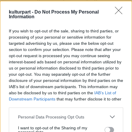
nyit, hogy kiállítsák a kesztyűt és másik kilenc
Jackson-relikviát - közölte a Ponte 16 nevű
kulturpart -
Do Not Process My Personal
Information
játékkaszinót is működtető szálloda
szóvivője.
If you wish to opt-out of the sale, sharing to third parties, or
processing of your personal or sensitive information for
Fiatal csillagként Jackson a 26 évvel ezelőtti
targeted advertising by us, please use the below opt-out
Motown televíziós gálán lepte meg a
section to confirm your selection. Please note that after your
közönséget a híres Moonwalkkal, a lépéseket
opt-out request is processed you may continue seeing
a Billie Jean című slágerhez mutatta be, a
interest-based ads based on personal information utilized by
kesztyűt a bal kezén viselte. "Ez a Michael
us or personal information disclosed to third parties prior to
Jackson emléktárgyak Szent Grálja" - mondta
your opt-out. You may separately opt-out of the further
Darren Julien, az aukciós ház vezetője.
disclosure of your personal information by third parties on the
IAB’s list of downstream participants. This information may
A híres kesztyű 1983 óta Walter "Clyde"
also be disclosed by us to third parties on the
IAB’s List of
Downstream Participants
Orange birtokában volt, Michael Jackson a
that may further disclose it to other
third parties.
közös Motown-fellépés után ajándékozta a
kiegészítőt a Commodores alapító tagjának.
Please note that this website/app uses one or more Google
Personal Data Processing Opt Outs
Orange annak a reményének adott hangot,
services and may gather and store information including but
hogy az árverést követően a darabot
not limited to your visit or usage behaviour. You may click to
I want to opt-out of the Sharing of my