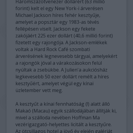
Háromszázötvenezer dollárért (63 millió
forint) kelt el egy New York-i árverésen
Michael Jackson híres fehér kesztyűje,
amelyet a popsztár egy 1983-as tévés
fellépésen viselt. Jackson egy fekete
zakójáért 225 ezer dollárt (40,6 millió forint)
fizetett egy rajongója. A Jackson-emlékek
voltak a Hard Rock Café szombati
árverésének legnevesebb tárgyai, amelyekért
a rajongók jóval a várakozásokon felül
nyúltak a zsebükbe. A Julien'a aukciósház
legkevesebb 50 ezer dollárt remélt a híres
kesztyűért, amelyet végül egy kínai
üzletember vett meg.
A kesztyűt a kínai fennhatóság (!) alatt álló
Makaó (Macau) egyik szállodájában állítják ki,
mivel a szálloda nevében Hoffman Ma
vezérigazgató-helyettes licitált a kesztyűre.
Az ötcsillagos hotel a jövő év elején galériát