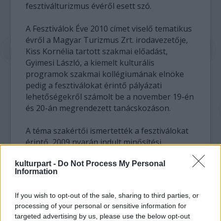
fesztiválturizmus évéről esett szó.
A Fesztiválok Éve 2010 címet viselő tematikus
évről a Magyar Turizmus Zrt. irodavezetője,
Kiss Kornélia tartott szakmai előadást,
Gyimesi László, a kiemelt kulturális
programok szakmai kollégiumának elnöke
pedig a fesztiválokat érintő pályázati
lehetőségekről számolt be a november 19-én
és 20-án megrendezett tanácskozáson.
A téma szakértői ismertették a fesztiválokat
érintő, 2009 nyarán indult minősítési
program első eredményeinek tapasztalatait.
kulturpart -
Do Not Process My Personal
Ezek részletes elemzésére, a minősítésekről
Information
szóló dokumentumok átadására december 2-
án Budapesten kerül sor.
If you wish to opt-out of the sale, sharing to third parties, or
processing of your personal or sensitive information for
A szövetségi ülés záróeseményeként a
targeted advertising by us, please use the below opt-out