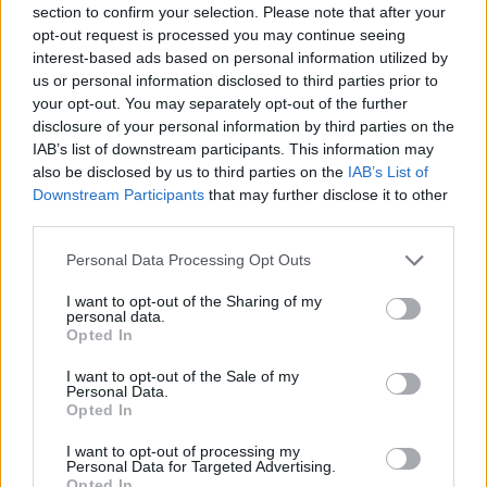
tagság által ajánlott támogatókat,
section to confirm your selection. Please note that after your
szponzorokat díjazták. Az Év Támogatója
opt-out request is processed you may continue seeing
kitüntetést a SPAR Magyarország
interest-based ads based on personal information utilized by
Kereskedelmi Kft., az Év Fesztivál Támogató
us or personal information disclosed to third parties prior to
Önkormányzatai díjat Miskolc és
your opt-out. You may separately opt-out of the further
Százhalombatta kapták. Az Év
disclosure of your personal information by third parties on the
Médiatámogatója a Kisalföld napilap és
IAB’s list of downstream participants. This information may
also be disclosed by us to third parties on the
IAB’s List of
online csoport lett. A díjazottak képviselői
Downstream Participants
that may further disclose it to other
Szurdi Éva iparművész kerámiája mellett
third parties.
oklevelet vehettek át.
Please note that this website/app uses one or more Google
Personal Data Processing Opt Outs
A 2002-ben alakult Magyar Fesztivál
services and may gather and store information including but
Szövetséget, a magyar és határon túli
not limited to your visit or usage behaviour. You may click to
I want to opt-out of the Sharing of my
personal data.
fesztiválok érdekvédelmi civil szervezetét
grant or deny consent to Google and its third-party tags to
Opted In
use your data for below specified purposes in below Google
jelenleg 133 szervezet, illetve 257 fesztivál
consent section.
alkotja.
I want to opt-out of the Sale of my
Personal Data.
Opted In
Forrás:
MTI
I want to opt-out of processing my
Personal Data for Targeted Advertising.
Opted In