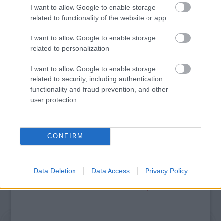
I want to allow Google to enable storage
related to functionality of the website or app.
I want to allow Google to enable storage
related to personalization.
I want to allow Google to enable storage
MUCSI ZOLTÁN VISSZATÉR – EGY ÉLETEM
related to security, including authentication
STAND UP EST
functionality and fraud prevention, and other
user protection.
A bejegyzés trackback címe:
https://kulturpart.hu/api/trackback/id/7864710
CONFIRM
Kommentek:
A hozzászólások a
vonatkozó jogszabályok
értelmében felhasználói tartalomnak
minősülnek, értük a
szolgáltatás technikai
üzemeltetője semmilyen felelősséget
Data Deletion
Data Access
Privacy Policy
nem vállal, azokat nem ellenőrzi. Kifogás esetén forduljon a blog szerkesztőjéhez.
Részletek a
Felhasználási feltételekben
és az
adatvédelmi tájékoztatóban
.