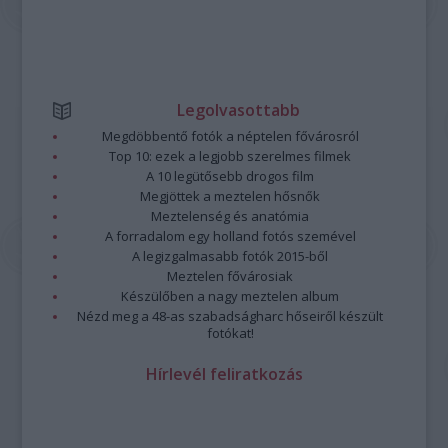
Legolvasottabb
Megdöbbentő fotók a néptelen fővárosról
Top 10: ezek a legjobb szerelmes filmek
A 10 legütősebb drogos film
Megjöttek a meztelen hősnők
Meztelenség és anatómia
A forradalom egy holland fotós szemével
A legizgalmasabb fotók 2015-ből
Meztelen fővárosiak
Készülőben a nagy meztelen album
Nézd meg a 48-as szabadságharc hőseiről készült
fotókat!
Hírlevél feliratkozás