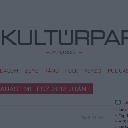
ODALOM
ZENE
TÁNC
FOLK
KÉPZŐ
PODCA
ADÁS? MI LESZ 2012 UTÁN?
L
Megd
Top 1
2009. 11. 24.
A 10 
Megj