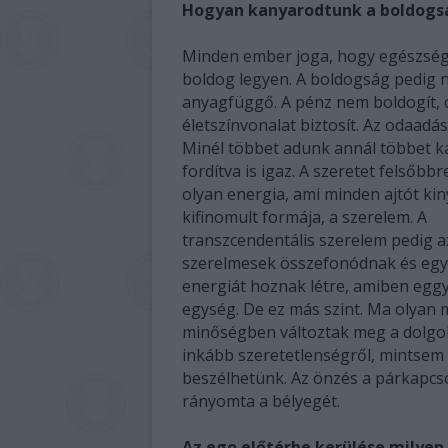
Hogyan kanyarodtunk a boldogs
Minden ember joga, hogy egészség
boldog legyen. A boldogság pedig
anyagfüggő. A pénz nem boldogít, 
életszínvonalat biztosít. Az odaadás
Minél többet adunk annál többet k
fordítva is igaz. A szeretet felsőbb
olyan energia, ami minden ajtót kiny
kifinomult formája, a szerelem. A
transzcendentális szerelem pedig a
szerelmesek összefonódnak és egy
energiát hoznak létre, amiben eggyé
egység. De ez más szint. Ma olyan
minőségben változtak meg a dolgo
inkább szeretetlenségről, mintsem 
beszélhetünk. Az önzés a párkapcso
rányomta a bélyegét.
Az ego előtérbe kerülése milyen