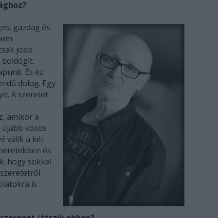
ághoz?
es, gazdag és
 nem
csak jobb
 boldogít.
apunk. És ez
rendű dolog. Egy
it. A szeretet
z, amikor a
 újabb közös
 válik a két
 méretekben és
k, hogy sokkal
szeretetről
latokra is
 szerepet játszik ebben?