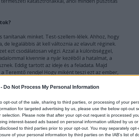
 a természeti katasztrófákkal, ahol minden pusztítás
tok?
s tanítanak minket. Test-szellem-lélek. Ahhoz, hogy
, de legalábbis át kell változnia az elavult réginek.
zet ezt csodálatosan végzi. Azzal a különbséggel,
adalommal kivennie a nyár kezéből a hatalmat, a
znek. Eddig tartott az ideje és a feladata. Majd
z a Teremtő rendje! Hogy miként teszi ezt az ember,
k érthetően leírják ezt a folyamatot. Brahma
síti, Shiva, mikor eljön az ideje, lerombolja azt.
 -
Do Not Process My Personal Information
to opt-out of the sale, sharing to third parties, or processing of your per
formation for targeted advertising by us, please use the below opt-out s
 a táplálásnak, gondozásnak, nevelésnek,
r selection. Please note that after your opt-out request is processed y
volúciónak. Ő az Anya és Apa egyben. Ő képviseli az
eing interest-based ads based on personal information utilized by us or
disclosed to third parties prior to your opt-out. You may separately opt-
 a legnagyobb bajban van jelenleg a bolygón.
losure of your personal information by third parties on the IAB’s list of
tetben. A természet és az ember kizsákmányolása.