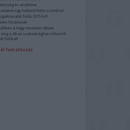
elenség és anatómia
rradalom egy holland fotós szemével
izgalmasabb fotók 2015-ből
elen fővárosiak
ülőben a nagy meztelen album
 meg a 48-as szabadságharc hőseiről
lt fotókat!
vél feliratkozás