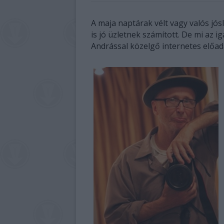
A maja naptárak vélt vagy valós jós
is jó üzletnek számított. De mi az
Andrással közelgő internetes előa