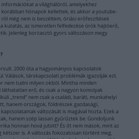
információkat a világhálóról, amelyekhez
korábban hónapok kellettek, és akkor a youtube-
ról még nem is beszéltem, óriási erőfeszítések
a kutatás, az ismeretlen felfedezése örök hajtóerő,
tik. Jelenleg borzasztó gyors változáson megy
z?
rsult. 2000 óta a hagyományos kapcsolatok
. Válások, társkapcsolati problémák igazolják ezt.
r nem tudni milyen okból. Mintha minden
 láthatatlan erő, és csak a nagyon komolyak
küli „trend” nem csak a családi, baráti, munkahelyi
tt, hanem országok, földrészek gazdasági,
 kapcsolatainak változását is magával hozta. Ezek a
tak, hanem szép lassan gyűrűztek be. Gondoljunk
erika honnan hová jutott? És őt nem mások, mint az
 kétszer is. A változás fokozatosan történt meg,