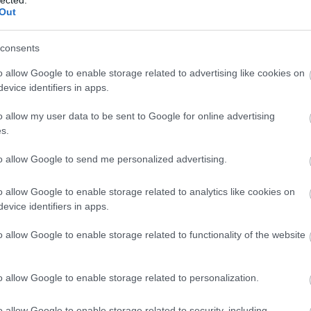
totta a Neemtree Productions-t, filmgyártással-
Out
t, ahol számos rövidfilmet készített, melyek
ek. Jelenleg több nagyjátékfilm előkészítésén
consents
o allow Google to enable storage related to advertising like cookies on
nd az Édesvíz könyveken, mind a Neemtree
evice identifiers in apps.
enetek minél szélesebb körben történő ismertetését,
o allow my user data to be sent to Google for online advertising
s.
apokalipszis egyfajta büntetés lesz?
to allow Google to send me personalized advertising.
ntet, szabad akaratot adott nekünk, úgy
gy szeretnénk. 2012 nem a világvégét jelenti, nem
o allow Google to enable storage related to analytics like cookies on
apró, narancssárga pöttyös ufó-lények, nem
evice identifiers in apps.
teor, végleges katasztrófát okozva, nem törnek ki
ténni, belül és kívül. Egy belső revolúció és
o allow Google to enable storage related to functionality of the website
jában már tart – ami szükségszerű ahhoz, hogy
, a természet és az élet. És legyen ismét szeretet.
eltek a hatvanas években. „All You Need is Love”!
o allow Google to enable storage related to personalization.
ás. Nem arra gondolok, hogy csuhában, száriban,
anak a különböző vallások hívei a világban,
o allow Google to enable storage related to security, including