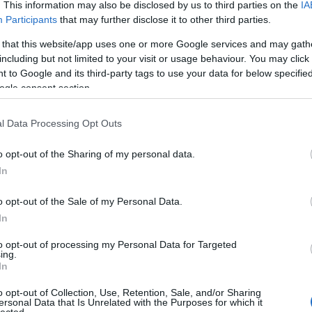
. This information may also be disclosed by us to third parties on the
IA
 a tény, hogy naponta gyermekek ezrei halnak éhen,
Participants
that may further disclose it to other third parties.
nni, hogy az Univerzum egy végeláthatatlan
zép, és szeretetteljes! Olyan, mint a Természet!
 that this website/app uses one or more Google services and may gath
pedig egy Paradicsom - azaz volt - az ember pedig
including but not limited to your visit or usage behaviour. You may click 
 többet vett el belőle, mint amire szüksége lett
 to Google and its third-party tags to use your data for below specifi
ogle consent section.
ogy a saját gyerekének tesz vele rosszat. És ez
i kell egyszer. Nem lehet meglógni a karma elől!
l Data Processing Opt Outs
o opt-out of the Sharing of my personal data.
ezoterikus könyvkiadó, az Édesvíz alapítója és
In
zerepet játszik a spiritualizmus, öngyógyítás és
ben, és mind a mai napig sikeresen működik.
o opt-out of the Sale of my Personal Data.
In
aj tanítványaként, Vaishnava filozófiát tanult.
zepes Máriával, a legnagyobb magyar ezoterikus
to opt-out of processing my Personal Data for Targeted
arátságot, szövetséget kötött, egyrészt mint szerző-
ing.
In
ány. András ígéretet tett, hogy megvalósítja közös
oszlán című regényt.
o opt-out of Collection, Use, Retention, Sale, and/or Sharing
ersonal Data that Is Unrelated with the Purposes for which it
lected.