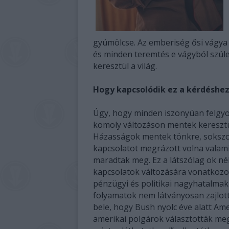
gyümölcse. Az emberiség ősi vágya 
és minden teremtés e vágyból szüle
keresztül a világ.
Hogy kapcsolódik ez a kérdéshe
Úgy, hogy minden iszonyúan felgyo
komoly változáson mentek keresztül
Házasságok mentek tönkre, sokszo
kapcsolatot megrázott volna valami
maradtak meg. Ez a látszólag ok nél
kapcsolatok változására vonatkozo
pénzügyi és politikai nagyhatalmak
folyamatok nem látványosan zajlot
bele, hogy Bush nyolc éve alatt Am
amerikai polgárok választották meg