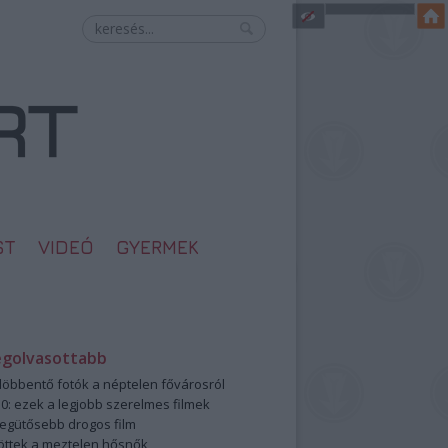
ST
VIDEÓ
GYERMEK
egolvasottabb
öbbentő fotók a néptelen fővárosról
0: ezek a legjobb szerelmes filmek
legütősebb drogos film
öttek a meztelen hősnők