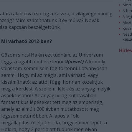
Mezt
A fo
latára alapozva csörög a kassza, a világvége mindig
A leg
 igazság? Mire számíthatunk 3 év múlva? Novák
Mezt
dása kapcsán beszélgettünk.
Kész
Nézd
készü
Mi várható 2012-ben?
Hírle
Gőzöm sincs! Ha én ezt tudnám, az Univerzum
leggazdagabb embere lennék!
(nevet)
A komoly
válaszom: semmi sem fog történni. Látványosan
semmi! Hogy mi az mégis, ami várható, vagy
kiszámítható, az attól függ, honnan közelítjük
meg a kérdést. A szellem, lélek és az anyag melyik
aspektusából? Az anyagi világ kutatásában
fantasztikus lépéseket tett meg az emberiség,
amely az elmúlt 200 évben mutatkozott meg
legszembetűnőbben. A lapos a Föld
megállapítástól eljutni oda, hogy ember lépett a
Holdra, hogy 2 perc alatt tudunk meg olyan