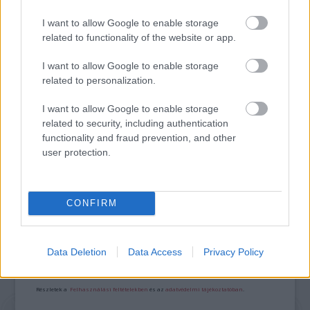
„NEM TÖBB EZER EMBERRE UTAZUNK, HANEM
EGY VÁLOGATOTT TÁRSASÁGRA”
I want to allow Google to enable storage
related to functionality of the website or app.
I want to allow Google to enable storage
related to personalization.
I want to allow Google to enable storage
related to security, including authentication
functionality and fraud prevention, and other
LÉTEZIK GYÓGYÍTÓ MÚZEUM?!
user protection.
A bejegyzés trackback címe:
CONFIRM
https://kulturpart.hu/api/trackback/id/7864736
Kommentek:
A hozzászólások a
vonatkozó jogszabályok
értelmében felhasználói tartalomnak
Data Deletion
Data Access
Privacy Policy
minősülnek, értük a
szolgáltatás technikai
üzemeltetője semmilyen felelősséget
nem vállal, azokat nem ellenőrzi. Kifogás esetén forduljon a blog szerkesztőjéhez.
Részletek a
Felhasználási feltételekben
és az
adatvédelmi tájékoztatóban
.