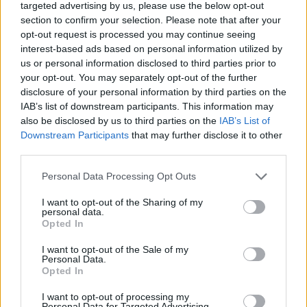
szenvedett végzetes károsodást, s a
targeted advertising by us, please use the below opt-out
section to confirm your selection. Please note that after your
szakértők szerint a mű semmit sem vesztett
opt-out request is processed you may continue seeing
"érzelmi töltéséből".
interest-based ads based on personal information utilized by
us or personal information disclosed to third parties prior to
Nicholas Penny, a londoni Nemzeti Galéria
your opt-out. You may separately opt-out of the further
igazgatója szerint a jövő évi tárlattal "helyre
disclosure of your personal information by third parties on the
akarják állítani" a francia festő renoméját,
IAB’s list of downstream participants. This information may
akit a XX. században túlságosan teátrálisnak
also be disclosed by us to third parties on the
IAB’s List of
és szentimentálisnak tartottak.
Downstream Participants
that may further disclose it to other
third parties.
Viszontagságos volt Paul Delaroche másik
Please note that this website/app uses one or more Google
Personal Data Processing Opt Outs
művének, Lady Jane Grey kivégzése című
services and may gather and store information including but
alkotásának a sorsa is, amelyet szintén
not limited to your visit or usage behaviour. You may click to
I want to opt-out of the Sharing of my
bemutatnak a jövő évi londoni tárlaton. A
personal data.
grant or deny consent to Google and its third-party tags to
Opted In
festményről azt tartották, hogy
use your data for below specified purposes in below Google
megsemmisült az 1928-as londoni árvíz alatt,
consent section.
I want to opt-out of the Sale of my
ám 1973-ban csaknem sértetlen állapotban
Personal Data.
Opted In
került elő.
I want to opt-out of processing my
Forrás:
MTI
Personal Data for Targeted Advertising.