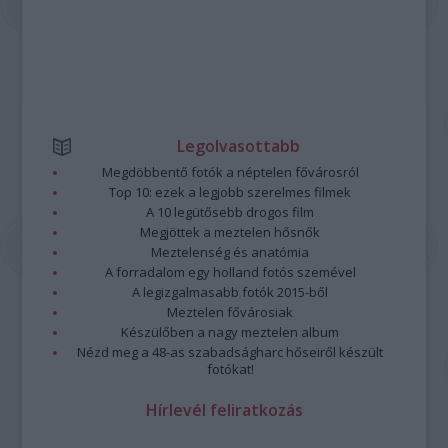
Legolvasottabb
Megdöbbentő fotók a néptelen fővárosról
Top 10: ezek a legjobb szerelmes filmek
A 10 legütősebb drogos film
Megjöttek a meztelen hősnők
Meztelenség és anatómia
A forradalom egy holland fotós szemével
A legizgalmasabb fotók 2015-ből
Meztelen fővárosiak
Készülőben a nagy meztelen album
Nézd meg a 48-as szabadságharc hőseiről készült
fotókat!
Hírlevél feliratkozás