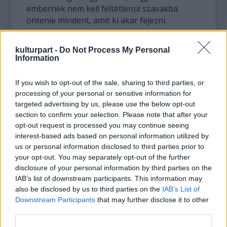
embernek nem kell feltétlenül szavakba
öntenie mindent, amit ki akar fejezni.
Herta Müller 1953-ban született egy bánáti
kulturpart -
Do Not Process My Personal
sváb faluban. Temesváron végezte el az
Information
egyetemet, majd más romániai német írókkal
megalapította az Aktionsgruppe Banat nevű
If you wish to opt-out of the sale, sharing to third parties, or
szervezetet, amely szálka lett a Ceausescu-
processing of your personal or sensitive information for
diktatúra szemében. Müller egy ideig
targeted advertising by us, please use the below opt-out
fordítóként dolgozott, de mivel nem
section to confirm your selection. Please note that after your
működött együtt a román titkosszolgálattal,
opt-out request is processed you may continue seeing
elbocsátották. Első két kötete Romániában
interest-based ads based on personal information utilized by
us or personal information disclosed to third parties prior to
csak cenzúrázott verzióban láthatott
your opt-out. You may separately opt-out of the further
napvilágot.
disclosure of your personal information by third parties on the
IAB’s list of downstream participants. This information may
A diktatúra zaklatásai elől 1987 elején férjével
also be disclosed by us to third parties on the
IAB’s List of
együtt disszidált Nyugat-Berlinbe, ahol
Downstream Participants
that may further disclose it to other
Niederungen című elbeszéléskötetét már
third parties.
1984-ben kiadták. Herta Müller legújabb