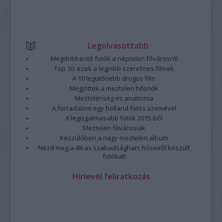
Legolvasottabb
Megdöbbentő fotók a néptelen fővárosról
Top 10: ezek a legjobb szerelmes filmek
A 10 legütősebb drogos film
Megjöttek a meztelen hősnők
Meztelenség és anatómia
A forradalom egy holland fotós szemével
A legizgalmasabb fotók 2015-ből
Meztelen fővárosiak
Készülőben a nagy meztelen album
Nézd meg a 48-as szabadságharc hőseiről készült
fotókat!
Hírlevél feliratkozás