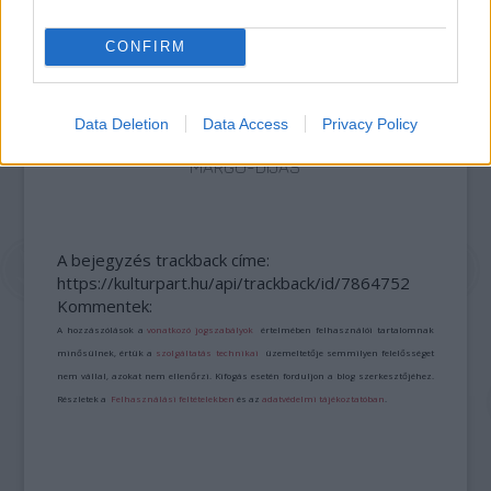
CONFIRM
Data Deletion
Data Access
Privacy Policy
ERDŐ VAN IDEBENN: TÓTH MARCSI AZ ÚJ
MARGÓ-DÍJAS
A bejegyzés trackback címe:
https://kulturpart.hu/api/trackback/id/7864752
Kommentek:
A hozzászólások a
vonatkozó jogszabályok
értelmében felhasználói tartalomnak
minősülnek, értük a
szolgáltatás technikai
üzemeltetője semmilyen felelősséget
nem vállal, azokat nem ellenőrzi. Kifogás esetén forduljon a blog szerkesztőjéhez.
Részletek a
Felhasználási feltételekben
és az
adatvédelmi tájékoztatóban
.