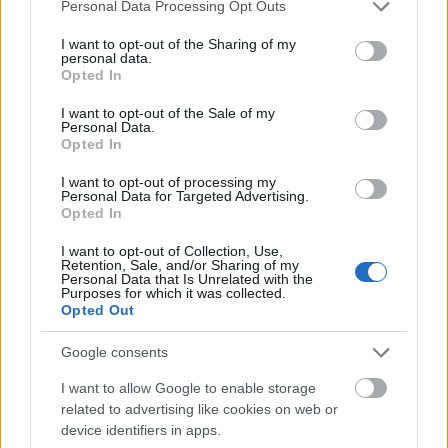
Please note that this website/app uses one or more Google
regényében, az Atemschaukelben egy fiatal
Personal Data Processing Opt Outs
services and may gather and store information including but
romániai német sorsát ecseteli, akit 1945-ben
not limited to your visit or usage behaviour. You may click to
I want to opt-out of the Sharing of my
munkatáborba küldtek. Szavai szerint a
personal data.
grant or deny consent to Google and its third-party tags to
könyvvel azonban nem akart semmifajta
Opted In
use your data for below specified purposes in below Google
"külső vagy belső" megbízást teljesíteni.
consent section.
I want to opt-out of the Sale of my
"Egyszerűen csak azt igyekeztem megérteni,
Personal Data.
ami édesanyámmal is történt" - jelentette ki,
Opted In
emlékeztetve arra, hogy a háború után
I want to opt-out of processing my
édesanyját öt évre deportálták.
Personal Data for Targeted Advertising.
Opted In
Herta Müllert a kortárs német irodalom
I want to opt-out of Collection, Use,
legjelentősebb alkotói között tartják számon.
Retention, Sale, and/or Sharing of my
Personal Data that Is Unrelated with the
Az elmúlt két évtizedben több mint húsz
Purposes for which it was collected.
kötetet publikált, munkásságáért számos
Opted Out
irodalmi elismerésben részesült.
Google consents
Forrás:
MTI
I want to allow Google to enable storage
related to advertising like cookies on web or
device identifiers in apps.