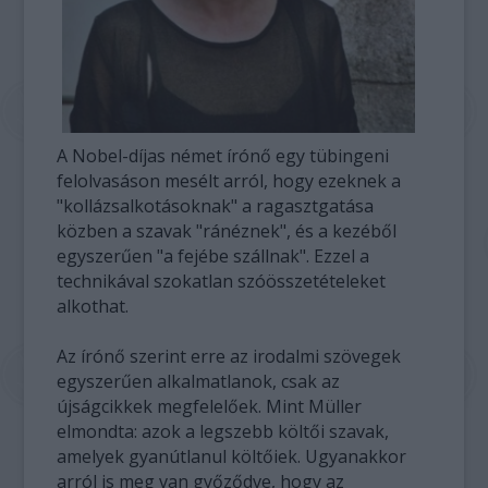
A Nobel-díjas német írónő egy tübingeni
felolvasáson mesélt arról, hogy ezeknek a
"kollázsalkotásoknak" a ragasztgatása
közben a szavak "ránéznek", és a kezéből
egyszerűen "a fejébe szállnak". Ezzel a
technikával szokatlan szóösszetételeket
alkothat.
Az írónő szerint erre az irodalmi szövegek
egyszerűen alkalmatlanok, csak az
újságcikkek megfelelőek. Mint Müller
elmondta: azok a legszebb költői szavak,
amelyek gyanútlanul költőiek. Ugyanakkor
arról is meg van győződve, hogy az