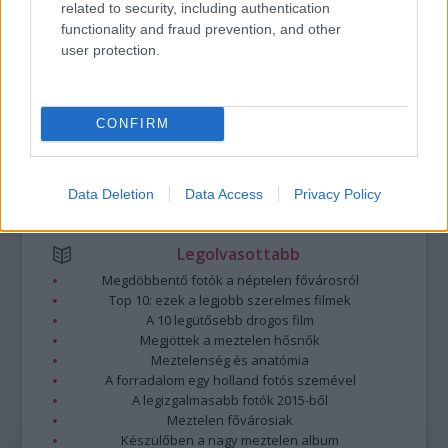
related to security, including authentication
A hozzászólások a
vonatkozó jogszabályok
értelmében felhasználói tartalomnak
functionality and fraud prevention, and other
minősülnek, értük a
szolgáltatás technikai
üzemeltetője semmilyen felelősséget
user protection.
nem vállal, azokat nem ellenőrzi. Kifogás esetén forduljon a blog szerkesztőjéhez.
Részletek a
Felhasználási feltételekben
és az
adatvédelmi tájékoztatóban
.
CONFIRM
Data Deletion
Data Access
Privacy Policy
Legolvasottabb
Megdöbbentő fotók a néptelen fővárosról
Top 10: ezek a legjobb szerelmes filmek
A 10 legütősebb drogos film
Megjöttek a meztelen hősnők
Meztelenség és anatómia
A forradalom egy holland fotós szemével
A legizgalmasabb fotók 2015-ből
Meztelen fővárosiak
Készülőben a nagy meztelen album