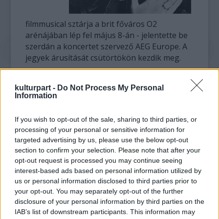
filmmusical sztárja a brit főváros O2
arénájában lép fel május 8-án - jelentette be
szerdán a koncertet szervező AEG Europe. A
jegyek árusítását csütörtökön kezdik meg.
A 74 éves színésznő közleményben tudatta,
kulturpart -
Do Not Process My Personal
mekkora örömöt jelent neki, hogy ennyi év
Information
után újra szülőföldjén léphet fel, ahol a
pályafutása kezdődött.
If you wish to opt-out of the sale, sharing to third parties, or
processing of your personal or sensitive information for
"Rendkívül izgatott vagyok, hogy egy
targeted advertising by us, please use the below opt-out
vadonatúj munkát oszthatok meg a
section to confirm your selection. Please note that after your
közönséggel" - hangsúlyozta.
opt-out request is processed you may continue seeing
interest-based ads based on personal information utilized by
Andrews torkából 1997-ben jóindulatú
us or personal information disclosed to third parties prior to
your opt-out. You may separately opt-out of the further
csomókat távolítottak el. A műtét után egy
disclosure of your personal information by third parties on the
ideig nem tudott énekelni. Azóta több filmben
IAB’s list of downstream participants. This information may
is szerepelt, egyebek mellett a Neveletlen