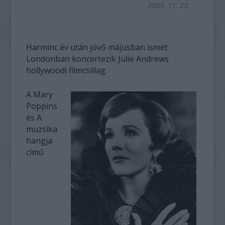
2009. 11. 25.
Harminc év után jövő májusban ismét
Londonban koncertezik Julie Andrews
hollywoodi filmcsillag.
A Mary
Poppins
és A
muzsika
hangja
című