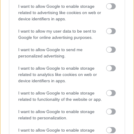
I want to allow Google to enable storage
related to advertising like cookies on web or
device identifiers in apps.
I want to allow my user data to be sent to
AZ EMBERSÉG ÜNNEPE
Google for online advertising purposes.
I want to allow Google to send me
personalized advertising.
I want to allow Google to enable storage
related to analytics like cookies on web or
device identifiers in apps.
„AZ EMBERT EMBERRÉ TETTE…” – VASÁRNAP
I want to allow Google to enable storage
ZÁRT A DOMBOS FEST
related to functionality of the website or app.
I want to allow Google to enable storage
related to personalization.
A bejegyzés trackback címe:
https://kulturpart.hu/api/trackback/id/7864800
I want to allow Google to enable storage
Kommentek: