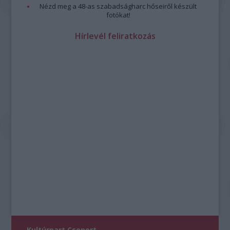
Nézd meg a 48-as szabadságharc hőseiről készült
fotókat!
Hírlevél feliratkozás
Kultúrpart Csoport