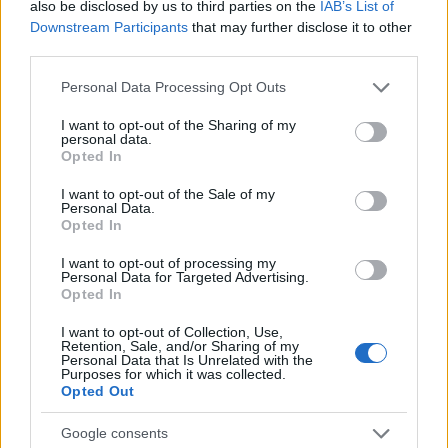
also be disclosed by us to third parties on the
IAB’s List of
hercegnő mindkét részében és a nagy sikerű
Downstream Participants
that may further disclose it to other
Shrek című animációban, amelyben Lillian
third parties.
királynőnek kölcsönözte hangját.
Please note that this website/app uses one or more Google
Personal Data Processing Opt Outs
services and may gather and store information including but
Forrás:
MTI
not limited to your visit or usage behaviour. You may click to
I want to opt-out of the Sharing of my
personal data.
grant or deny consent to Google and its third-party tags to
Opted In
use your data for below specified purposes in below Google
consent section.
I want to opt-out of the Sale of my
Personal Data.
Zene
Musical
Hollywoodi filmipar
Opted In
I want to opt-out of processing my
Personal Data for Targeted Advertising.
Opted In
I want to opt-out of Collection, Use,
Retention, Sale, and/or Sharing of my
Personal Data that Is Unrelated with the
Purposes for which it was collected.
Opted Out
ELSTARTOLT A MŰVÉSZETEK VÖLGYE
Google consents