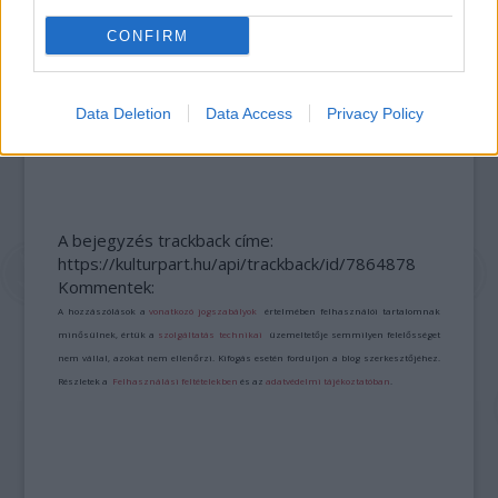
CONFIRM
Data Deletion
Data Access
Privacy Policy
VECSEI H. MIKLÓS A ZSÁMBÉKI NYÁRI
SZÍNHÁZRÓL
A bejegyzés trackback címe:
https://kulturpart.hu/api/trackback/id/7864878
Kommentek:
A hozzászólások a
vonatkozó jogszabályok
értelmében felhasználói tartalomnak
minősülnek, értük a
szolgáltatás technikai
üzemeltetője semmilyen felelősséget
nem vállal, azokat nem ellenőrzi. Kifogás esetén forduljon a blog szerkesztőjéhez.
Részletek a
Felhasználási feltételekben
és az
adatvédelmi tájékoztatóban
.