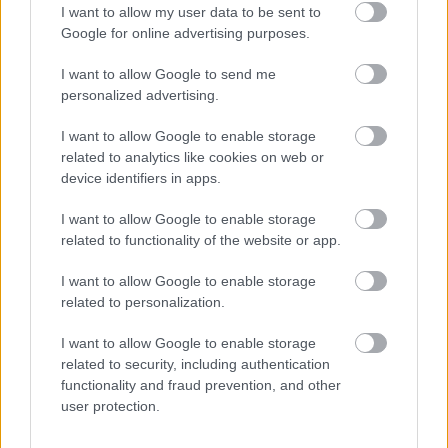
Színház
Erdély
Szépirodalom
Székelyföld
15.000.000
I want to allow my user data to be sent to
Google for online advertising purposes.
I want to allow Google to send me
personalized advertising.
I want to allow Google to enable storage
related to analytics like cookies on web or
device identifiers in apps.
TASTE OF TRANSYLVANIA 2026 – SZÉKELYFÖLD
ÍZEI A SKANZENBEN
I want to allow Google to enable storage
related to functionality of the website or app.
I want to allow Google to enable storage
related to personalization.
I want to allow Google to enable storage
related to security, including authentication
functionality and fraud prevention, and other
AZ EMBERSÉG ÜNNEPE
user protection.