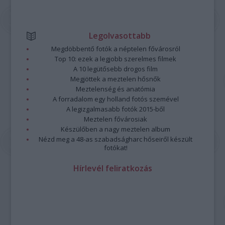
Legolvasottabb
Megdöbbentő fotók a néptelen fővárosról
Top 10: ezek a legjobb szerelmes filmek
A 10 legütősebb drogos film
Megjöttek a meztelen hősnők
Meztelenség és anatómia
A forradalom egy holland fotós szemével
A legizgalmasabb fotók 2015-ből
Meztelen fővárosiak
Készülőben a nagy meztelen album
Nézd meg a 48-as szabadságharc hőseiről készült
fotókat!
Hírlevél feliratkozás