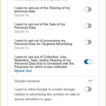
címmel jelentette meg első novelláit, amelyek
services and may gather and store information including but
sikert arattak Erdélyben és Magyarországon.
not limited to your visit or usage behaviour. You may click to
I want to opt-out of the Sharing of my
personal data.
Műveit Pomogáts Béla így méltatta: "a
grant or deny consent to Google and its third-party tags to
Opted In
székely havasok krónikása nélkül nem lehet
use your data for below specified purposes in below Google
consent section.
teljes a kép, amelyet az erdélyi magyar
I want to opt-out of the Sale of my
Personal Data.
irodalomról, egyáltalán, a huszadik századi
Opted In
elbeszélő irodalmunkról alkotunk".
I want to opt-out of processing my
Personal Data for Targeted Advertising.
1941-ben erdélyi képviselőként Budapestre
Opted In
költözött. A második világháború után
nyugatra menekült. Megfordult Amerikában,
I want to opt-out of Collection, Use,
Retention, Sale, and/or Sharing of my
ahol megalapította a clevelandi Kossuth Lajos
Personal Data that Is Unrelated with the
Könyvkiadót. Élete utolsó éveit Madridban
Purposes for which it was collected.
Opted Out
töltötte, itt érte a halál 1953-ban.
Google consents
Forrás:
MTI
I want to allow Google to enable storage
related to advertising like cookies on web or
device identifiers in apps.