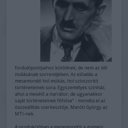
fordulópontjaihoz kötődnek, de nem az idő
múlásának sorrendjében. Az előadás a
mesemondó hol mókás, hol szívszorító
történeteinek sora. Egyszemélyes színház,
ahol a mesélő a narrátor, de ugyanakkor
saját történeteinek főhőse" - mondta el az
összeállítás szerkesztője, Maróti György az
MTI-nek.
A produkcióban a mesemondót a gyimesi