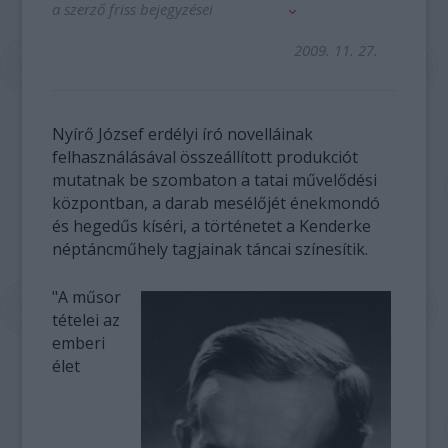
a szerző friss bejegyzései
2009. 11. 27.
Nyírő József erdélyi író novelláinak
felhasználásával összeállított produkciót
mutatnak be szombaton a tatai művelődési
központban, a darab mesélőjét énekmondó
és hegedűs kíséri, a történetet a Kenderke
néptáncműhely tagjainak táncai színesítik.
"A műsor
tételei az
emberi
élet