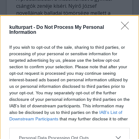
csángók zenéje kíséri. Nyírő József
novelláinak balladai tömörsége mellett a
szövegnek egyenrangú társa lesz a zene.
Maróti György a darabot Pulika János
kulturpart -
Do Not Process My Personal
Information
gyimesközéploki prímás emlékének ajánlotta,
akit mesterének tart.
If you wish to opt-out of the sale, sharing to third parties, or
processing of your personal or sensitive information for
Az előadás mesélője Écsi Gyöngyi református
targeted advertising by us, please use the below opt-out
lelkész, akinek csaknem 10 éve működik
section to confirm your selection. Please note that after your
bábos meseszínháza, az Árgyélus színház. Az
opt-out request is processed you may continue seeing
énekmondó szerepét játszó Kánya Réka négy
interest-based ads based on personal information utilized by
évig a Hargita Nemzeti Székely Népi Együttes
us or personal information disclosed to third parties prior to
hivatásos táncosa volt, jelenleg néptáncot
your opt-out. You may separately opt-out of the further
tanít a tatai Kenderke Alapfokú Művészeti
disclosure of your personal information by third parties on the
Iskolában. Maróti György egyetemi állása
IAB’s list of downstream participants. This information may
mellett a Kenderke zenei vezetőjeként
also be disclosed by us to third parties on the
IAB’s List of
Downstream Participants
that may further disclose it to other
tevékenykedik.
third parties.
Nyírő József író 1924-ben Jézusfaragó ember
Please note that this website/app uses one or more Google
Personal Data Processing Opt Outs