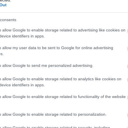
Out
Fotó: Meggyes Lilla
consents
h-nak, amiről a könyvben is írok. Ezzel a tollal
o allow Google to enable storage related to advertising like cookies on
Hivatalos államközi levelet nem lehet kézzel írni, de
evice identifiers in apps.
amikor a személyeset is belevisszük egy hivatalos
 is kézzel írni levelet. Ez borzasztóan jó befektetés.
o allow my user data to be sent to Google for online advertising
s.
r valakitől egy személyes, kézzel írott levelet
olyan kell venni, nem csak kiadni a titkárnőnek,
to allow Google to send me personalized advertising.
o allow Google to enable storage related to analytics like cookies on
zekről a diplomáciai kulisszatitkokról? Bele
evice identifiers in apps.
zemélyesen önnek írt levél fényképét egy
o allow Google to enable storage related to functionality of the website
 olvasni a könyvben, az akár meg se vegye. Ha az
gy levelet, az sem az ő, sem az én részemről nem
o allow Google to enable storage related to personalization.
között van. Hiszen nem volt kötelező írnia,
az volt, hogy az ilyen magas szintű
o allow Google to enable storage related to security, including