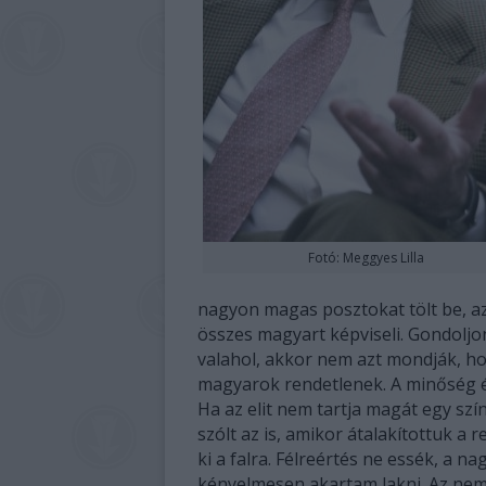
Fotó: Meggyes Lilla
nagyon magas posztokat tölt be, az
összes magyart képviseli. Gondoljo
valahol, akkor nem azt mondják, ho
magyarok rendetlenek. A minőség é
Ha az elit nem tartja magát egy szí
szólt az is, amikor átalakítottuk a 
ki a falra. Félreértés ne essék, a n
kényelmesen akartam lakni. Az nem