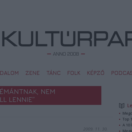
ODALOM
ZENE
TÁNC
FOLK
KÉPZŐ
PODCA
ÉMÁNTNAK, NEM
L LENNIE”
L
Megd
Top 1
A 10 
2009. 11. 30.
Megj