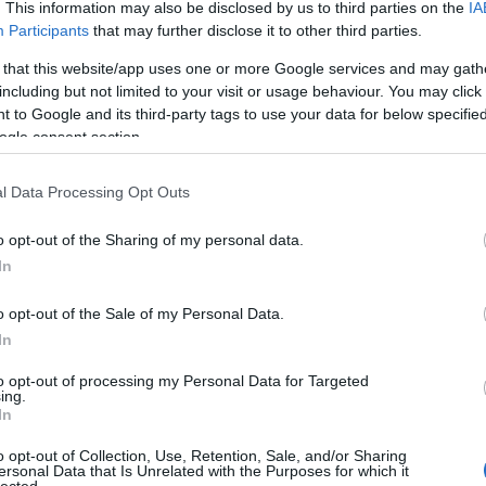
. This information may also be disclosed by us to third parties on the
IA
Participants
that may further disclose it to other third parties.
 el, de kerestem volna valami mást. Az ember
 that this website/app uses one or more Google services and may gath
including but not limited to your visit or usage behaviour. You may click 
eres. Én sem csak a rockzenét hívtam segítségül,
 to Google and its third-party tags to use your data for below specifi
z a könyvből is kiderül. Nagyon sokat tettünk
ogle consent section.
át megismerhessék. Rendületlenül hiszek abban,
s lenne, hogy a diplomáciában mindenki találja
d rollját, mert, ha hozzá tud rendelni a munkájához
l Data Processing Opt Outs
zal biztosan többet ér el.
o opt-out of the Sharing of my personal data.
In
o opt-out of the Sale of my Personal Data.
In
to opt-out of processing my Personal Data for Targeted
ing.
In
o opt-out of Collection, Use, Retention, Sale, and/or Sharing
ersonal Data that Is Unrelated with the Purposes for which it
lected.