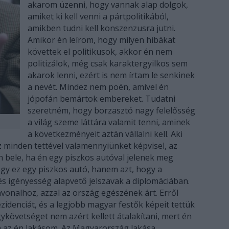
akarom üzenni, hogy vannak alap dolgok,
amiket ki kell venni a pártpolitikából,
amikben tudni kell konszenzusra jutni.
Amikor én leírom, hogy milyen hibákat
követtek el politikusok, akkor én nem
politizálok, még csak karaktergyilkos sem
akarok lenni, ezért is nem írtam le senkinek
a nevét. Mindez nem poén, amivel én
jópofán bemártok embereket. Tudatni
szeretném, hogy borzasztó nagy felelősség
a világ szeme láttára valamit tenni, aminek
a következményeit aztán vállalni kell. Aki
 minden tettével valamennyiünket képvisel, az
n bele, ha én egy piszkos autóval jelenek meg
gy ez egy piszkos autó, hanem azt, hogy a
s igényesség alapvető jelszavak a diplomáciában.
nvonalhoz, azzal az ország egészének árt. Erről
rezidenciát, és a legjobb magyar festők képeit tettük
agykövetséget nem azért kellett átalakítani, mert én
 az én lakásom. Az Magyarország lakása.