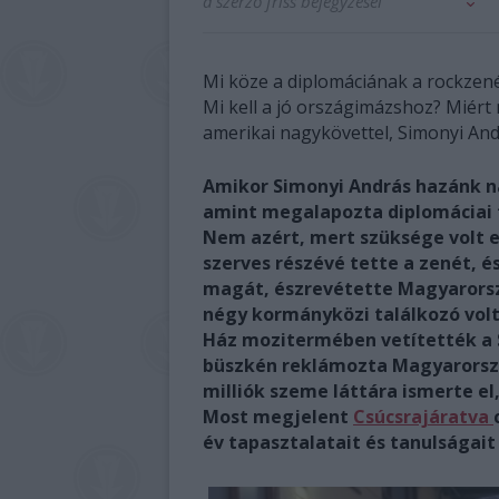
a szerző friss bejegyzései
Mi köze a diplomáciának a rockze
Mi kell a jó országimázshoz? Miért
amerikai nagykövettel, Simonyi Andr
Amikor
Simonyi András
hazánk n
amint megalapozta diplomáciai 
Nem azért, mert szüksége volt 
szerves részévé tette a zenét, és
magát, észrevétette Magyarorsz
négy kormányközi találkozó volt
Ház mozitermében vetítették a 
büszkén reklámozta Magyarorszá
milliók szeme láttára ismerte el
Most megjelent
Csúcsrajáratva
év tapasztalatait és tanulságait