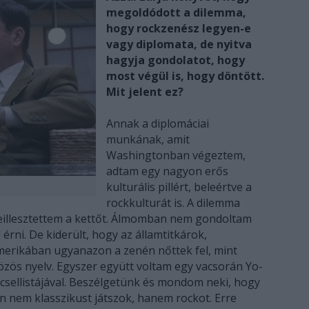
megoldódott a dilemma,
hogy rockzenész legyen-e
vagy diplomata, de nyitva
hagyja gondolatot, hogy
most végül is, hogy döntött.
Mit jelent ez?
Annak a diplomáciai
munkának, amit
Washingtonban végeztem,
adtam egy nagyon erős
kulturális pillért, beleértve a
rockkulturát is. A dilemma
eillesztettem a kettőt. Álmomban nem gondoltam
 érni. De kiderült, hogy az államtitkárok,
merikában ugyanazon a zenén nőttek fel, mint
zös nyelv. Egyszer együtt voltam egy vacsorán Yo-
 csellistájával. Beszélgetünk és mondom neki, hogy
n nem klasszikust játszok, hanem rockot. Erre