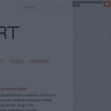
ST
VIDEÓ
GYERMEK
egolvasottabb
öbbentő fotók a néptelen fővárosról
0: ezek a legjobb szerelmes filmek
legütősebb drogos film
öttek a meztelen hősnők