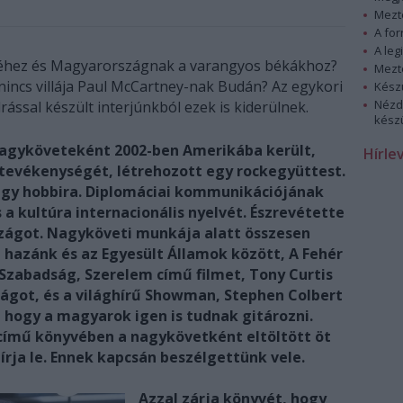
Mezt
A fo
A leg
néhez és Magyarországnak a varangyos békákhoz?
Mezt
 nincs villája Paul McCartney-nak Budán? Az egykori
Kész
Nézd
ással készült interjúnkból ezek is kiderülnek.
készü
agyköveteként 2002-ben Amerikába került,
Hírle
tevékenységét, létrehozott egy rockegyüttest.
egy hobbira. Diplomáciai kommunikációjának
 a kultúra internacionális nyelvét. Észrevétette
ágot. Nagyköveti munkája alatt összesen
 hazánk és az Egyesült Államok között, A Fehér
Szabadság, Szerelem című filmet, Tony Curtis
got, és a világhírű Showman, Stephen Colbert
, hogy a magyarok igen is tudnak gitározni.
című könyvében a nagykövetként eltöltött öt
 írja le. Ennek kapcsán beszélgettünk vele.
Azzal zárja könyvét, hogy