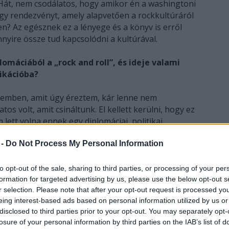
s. Hát, nem csodálatos, hogy amikor én a washingtoni
y rendezvényt, amely alapvetően a rockkultúráról
n? Az egésznek ez a lényege és a könyv is erről
nyire össze tud kapcsolódni a kultúrával.
omáciából a „rock and roll”, és ideje valami
ikációba?
ezemben, amit úgy éreztem, kár lenne nem
os volt, amit csináltunk. El kellett kerülni, hogy ez
lett volna ennek egy diplomáciai, politikai
volna, mintha a zenénket nem a lehető legmagasabb
 -
Do Not Process My Personal Information
rosunk volt például az akkori külügyi államtitkár.
i a főnöke, Colin Powell tréfásan meg is cibálta a
 együttes attól volt érdekes, mert a magyar
to opt-out of the sale, sharing to third parties, or processing of your per
gyon büszke vagyok. Ez egy magyar történet volt,
formation for targeted advertising by us, please use the below opt-out s
r selection. Please note that after your opt-out request is processed y
onatkozást. Azt akartam üzenni, hogy a kultúrán
eing interest-based ads based on personal information utilized by us or
disclosed to third parties prior to your opt-out. You may separately opt-
losure of your personal information by third parties on the IAB’s list of
ing zenekar, akkor kevesebbet tudott volna