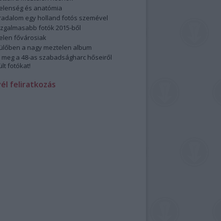
elenség és anatómia
rradalom egy holland fotós szemével
izgalmasabb fotók 2015-ből
elen fővárosiak
ülőben a nagy meztelen album
 meg a 48-as szabadságharc hőseiről
lt fotókat!
vél feliratkozás