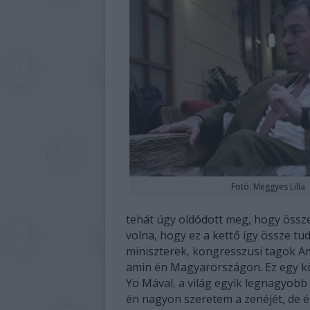
Fotó: Meggyes Lilla
tehát úgy oldódott meg, hogy össz
volna, hogy ez a kettő így össze tud
miniszterek, kongresszusi tagok A
amin én Magyarországon. Ez egy kö
Yo Mával, a világ egyik legnagyobb
én nagyon szeretem a zenéjét, de é