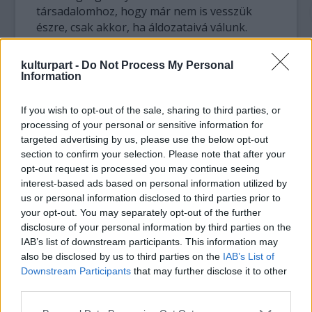
társadalomhoz, hogy már nem is vesszük
észre, csak akkor, ha áldozataivá válunk.
Erről szól a Kaméleon" - mondta a rendező,
aki elárulta,hogy érdekes feladatnak találta
kulturpart -
Do Not Process My Personal
egy ellenszenves főhős portréjának
Information
megfogalmazását, akivel kezdetben nehéz
azonosulniuk a nézőknek, de aki végül a film
If you wish to opt-out of the sale, sharing to third parties, or
során mégis közel tud kerülni hozzájuk.
processing of your personal or sensitive information for
targeted advertising by us, please use the below opt-out
Goda arról is beszámolt, hogy a Kaméleon
section to confirm your selection. Please note that after your
opt-out request is processed you may continue seeing
moziba kerülése után meglepte, mennyi nő
interest-based ads based on personal information utilized by
fordult hozzá hasonló sztorival. "Örültem,
us or personal information disclosed to third parties prior to
hogy a film néhányukat arra bíztatta, ne
your opt-out. You may separately opt-out of the further
szégyelljék, ami velük történt" - idézte a
disclosure of your personal information by third parties on the
rendezőt a szaklap.
IAB’s list of downstream participants. This information may
A közelmúltban megjelent cikkben az idegen
also be disclosed by us to third parties on the
IAB’s List of
nyelvű filmek Oscar-díjára nevezett alkotások
Downstream Participants
that may further disclose it to other
közül a dél-afrikai, az izraeli, a chilei és az
third parties.
orosz filmek rendezői is megszólaltak.
Please note that this website/app uses one or more Google