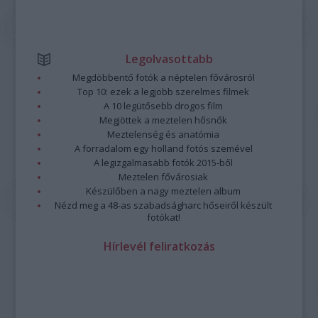
Legolvasottabb
Megdöbbentő fotók a néptelen fővárosról
Top 10: ezek a legjobb szerelmes filmek
A 10 legütősebb drogos film
Megjöttek a meztelen hősnők
Meztelenség és anatómia
A forradalom egy holland fotós szemével
A legizgalmasabb fotók 2015-ből
Meztelen fővárosiak
Készülőben a nagy meztelen album
Nézd meg a 48-as szabadságharc hőseiről készült
fotókat!
Hírlevél feliratkozás