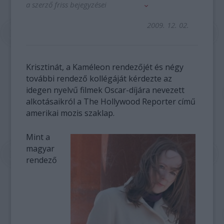
a szerző friss bejegyzései
2009. 12. 02.
Krisztinát, a Kaméleon rendezőjét és négy
további rendező kollégáját kérdezte az
idegen nyelvű filmek Oscar-díjára nevezett
alkotásaikról a The Hollywood Reporter című
amerikai mozis szaklap.
Mint a
magyar
rendező