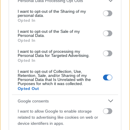
Personal Data Processing Opt Outs
services and may gather and store information including but
A dél-afrikai produkciót jegyző Jann Turner a
not limited to your visit or usage behaviour. You may click to
I want to opt-out of the Sharing of my
White Wedding című romantikus komédiával
personal data.
grant or deny consent to Google and its third-party tags to
Opted In
debütált rendezőként. A palesztin-zsidó
use your data for below specified purposes in below Google
rendezőpáros, Scandar Copti és Yaron Shani
consent section.
I want to opt-out of the Sale of my
egy a térségben élő 13 éves kamaszt állított
Personal Data.
Opted In
Ajami című filmje középpontjába. A chilei
Miguel Littin Dawson Isla 10 című filmje az
I want to opt-out of processing my
1970-es évek politikai foglyainak életébe ad
Personal Data for Targeted Advertising.
Opted In
bepillantást, az orosz Karen Sahnazarov
pedig Csehov Hatos számú kórterem című
I want to opt-out of Collection, Use,
művét adaptálta.
Retention, Sale, and/or Sharing of my
Personal Data that Is Unrelated with the
Purposes for which it was collected.
Opted Out
Google consents
I want to allow Google to enable storage
related to advertising like cookies on web or
device identifiers in apps.
Film
Magyar film
Rendezők