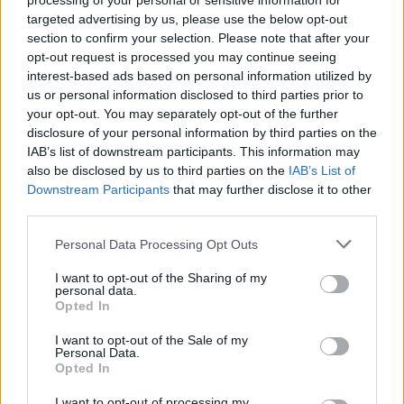
processing of your personal or sensitive information for
hogy nagyon sokan is játszhatjuk – akár 4-8
targeted advertising by us, please use the below opt-out
csoport is részt vehet a játékban,
section to confirm your selection. Please note that after your
csapatonként 2-3 fő. A játék lényege tényleg
opt-out request is processed you may continue seeing
a leleményesség és a humor – idegen szavak
interest-based ads based on personal information utilized by
jelentését kell kitalálni (adott esetben
us or personal information disclosed to third parties prior to
fordítva is játszható, tehát egy-egy definíciót
your opt-out. You may separately opt-out of the further
disclosure of your personal information by third parties on the
hallva kell a szót megfejteni). Igaz, a szavak
IAB’s list of downstream participants. This information may
szinte egytől egyig megfejthetetlenek, hiszen
also be disclosed by us to third parties on the
IAB’s List of
a kártyákon elsősorban a köznapi
Downstream Participants
that may further disclose it to other
nyelvben soha nem használatos szavakat
third parties.
találunk, mint például
inerciális
(tehetetlenségi),
öre
(svéd, dán és norvég
Please note that this website/app uses one or more Google
Personal Data Processing Opt Outs
pénzrendszerben a fillérnek megfelelő
services and may gather and store information including but
not limited to your visit or usage behaviour. You may click to
I want to opt-out of the Sharing of my
pénzegység) vagy épp
rapakivi
(a földkéreg
personal data.
grant or deny consent to Google and its third-party tags to
őskorban kialakult részein található
Opted In
use your data for below specified purposes in below Google
gránitféleség, savanyú magmás mélységi
consent section.
I want to opt-out of the Sale of my
kőzet) és még sorolhatnánk - érdekes
Personal Data.
viszont, hogy az ember milyen nagy
Opted In
hülyeségeket tud kilogikázni hallás alapján.
I want to opt-out of processing my