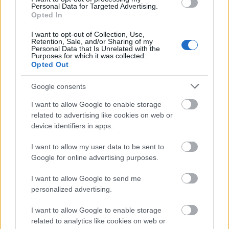
Kicsi, de talán hasznos segítség, hogy az
Personal Data for Targeted Advertising.
idegen írású szó ejtését is megadják. A
Opted In
definíciókra összesen két perc áll
I want to opt-out of Collection, Use,
rendelkezésre, a cél pedig hogy minél több
Retention, Sale, and/or Sharing of my
pontot szerezz.
Personal Data that Is Unrelated with the
Purposes for which it was collected.
A Definity nem azért jó, mert újdonság a
Opted Out
piacon, hiszen mindezt akár az egész
hóbelebanc nélkül, egy szál Bakos-kötettel is
Google consents
játszhatjuk otthon, de azért a homokóra és a
I want to allow Google to enable storage
kis színes kártyák adnak egy adag fílinget a
related to advertising like cookies on web or
társasjátékozó estnek.
device identifiers in apps.
Aki meg akarja jobban ismerni a játékot,
I want to allow my user data to be sent to
valamint annak megálmodóit, az december 9-
Google for online advertising purposes.
én menjen a Champs Sport Pub-ba, az első
Definity Klubba (mely ezután havonta
I want to allow Google to send me
egyszer lesz). Jelentkezni a
personalized advertising.
info@definityjatek.hu
e-mail címen lehet.
I want to allow Google to enable storage
related to analytics like cookies on web or