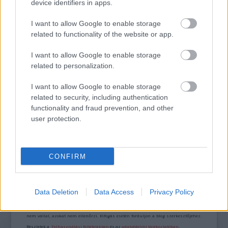
device identifiers in apps.
I want to allow Google to enable storage
Játék
Lavór
related to functionality of the website or app.
I want to allow Google to enable storage
related to personalization.
I want to allow Google to enable storage
related to security, including authentication
functionality and fraud prevention, and other
MÚZEUMUTCA TAVASZKÖSZÖNTŐ
user protection.
CONFIRM
A bejegyzés trackback címe:
https://kulturpart.hu/api/trackback/id/7865300
Kommentek:
Data Deletion
Data Access
Privacy Policy
A hozzászólások a
vonatkozó jogszabályok
értelmében felhasználói tartalomnak
minősülnek, értük a
szolgáltatás technikai
üzemeltetője semmilyen felelősséget
nem vállal, azokat nem ellenőrzi. Kifogás esetén forduljon a blog szerkesztőjéhez.
Részletek a
Felhasználási feltételekben
és az
adatvédelmi tájékoztatóban
.