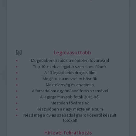
Legolvasottabb
Megdöbbentő fotók a néptelen fővárosról
Top 10: ezek a legjobb szerelmes filmek
A 10 legütősebb drogos film
Megjöttek a meztelen hősnők
Meztelenség és anatómia
A forradalom egy holland fotós szemével
A legizgalmasabb fotók 2015-ből
Meztelen fővárosiak
Készülőben a nagy meztelen album
Nézd meg a 48-as szabadságharc hőseiről készült
fotókat!
Hírlevél feliratkozás