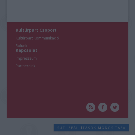
Kultúrpart Csoport
Kultúrpart Kommunikáció
Rólunk
Kapcsolat
Impresszum
Partnereink
SÜTI BEÁLLÍTÁSOK MÓDOSÍTÁSA