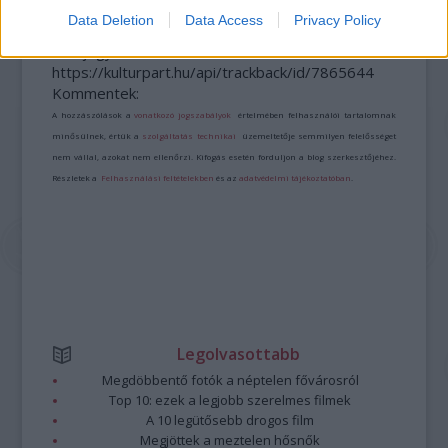
Data Deletion
Data Access
Privacy Policy
A bejegyzés trackback címe:
https://kulturpart.hu/api/trackback/id/7865644
Kommentek:
A hozzászólások a
vonatkozó jogszabályok
értelmében felhasználói tartalomnak
minősülnek, értük a
szolgáltatás technikai
üzemeltetője semmilyen felelősséget
nem vállal, azokat nem ellenőrzi. Kifogás esetén forduljon a blog szerkesztőjéhez.
Részletek a
Felhasználási feltételekben
és az
adatvédelmi tájékoztatóban
.
Legolvasottabb
Megdöbbentő fotók a néptelen fővárosról
Top 10: ezek a legjobb szerelmes filmek
A 10 legütősebb drogos film
Megjöttek a meztelen hősnők