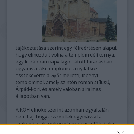
tájékoztatása szerint egy félreértésen alapul,
hogy elmozdult volna a templom déli tornya,
egy korábban napvilágot látott híradásban
ugyanis a jáki templomot a nyilatkozó
összekeverte a Győr melletti, lébényi
templommal, amely szintén román stílusú,
Árpád-kori, és amely valóban siralmas
állapotban van.
A KÖH elnöke szerint azonban egyáltalán
nem baj, hogy összeültek egymással a
szakemberek, önkormányzati vezetők, helyi
politikusok, valamint a regionális fejlesztési