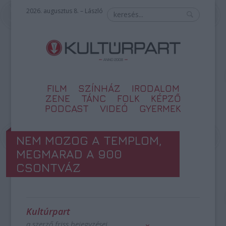
2026. augusztus 8. – László
FILM
SZÍNHÁZ
IRODALOM
ZENE
TÁNC
FOLK
KÉPZŐ
PODCAST
VIDEÓ
GYERMEK
NEM MOZOG A TEMPLOM,
MEGMARAD A 900
CSONTVÁZ
Kultúrpart
a szerző friss bejegyzései