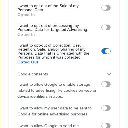
tartó ásatások során összesen csaknem
consent section.
I want to opt-out of the Sale of my
kilencszáz ember maradványai kerültek elő a
Personal Data.
jáki templom kertjében talált egykori
Opted In
középkori temetőből. A maradványok már
I want to opt-out of processing my
átestek a szükséges antropológiai
Personal Data for Targeted Advertising.
vizsgálatokon, ám méltó elhelyezésükre
Opted In
mostanáig nem került sor.
I want to opt-out of Collection, Use,
Retention, Sale, and/or Sharing of my
Personal Data that Is Unrelated with the
Purposes for which it was collected.
Opted Out
Google consents
I want to allow Google to enable storage
Építészet
Múzeum
Régészet
Képző
related to advertising like cookies on web or
device identifiers in apps.
I want to allow my user data to be sent to
Google for online advertising purposes.
I want to allow Google to send me