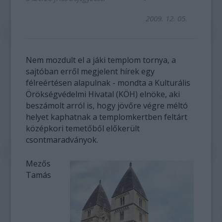
2009. 12. 05.
Nem mozdult el a jáki templom tornya, a
sajtóban erről megjelent hírek egy
félreértésen alapulnak - mondta a Kulturális
Örökségvédelmi Hivatal (KÖH) elnöke, aki
beszámolt arról is, hogy jövőre végre méltó
helyet kaphatnak a templomkertben feltárt
középkori temetőből előkerült
csontmaradványok.
Mezős
Tamás