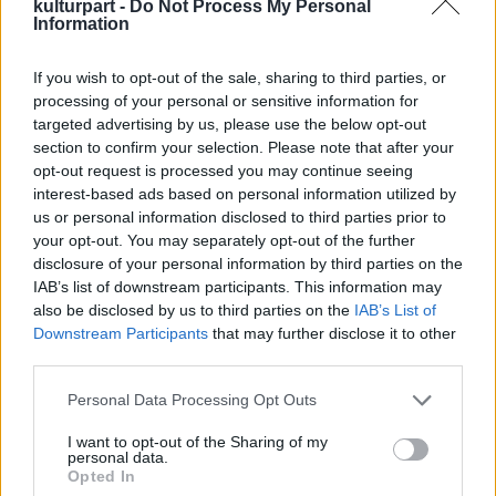
kulturpart -
Do Not Process My Personal
ügynökség munkatársai a jáki templom
Information
értékeinek megóvása érdekében, hiszen az
európai értéket képviselő, kiemelkedő
If you wish to opt-out of the sale, sharing to third parties, or
jelentőségű műemlék eddig kevesebb
processing of your personal or sensitive information for
figyelmet és főleg kevesebb pénzt kapott,
targeted advertising by us, please use the below opt-out
mint arra érdemes.
section to confirm your selection. Please note that after your
Mezős Tamás ugyanakkor elmondta azt is,
opt-out request is processed you may continue seeing
hogy jövőre végre méltó módon eltemethetik
interest-based ads based on personal information utilized by
azokat a maradványokat, amelyek a
us or personal information disclosed to third parties prior to
templomkertben végzett régészeti feltárás
your opt-out. You may separately opt-out of the further
disclosure of your personal information by third parties on the
során kerültek elő, s amelyek ugyan
IAB’s list of downstream participants. This information may
rendszerezve, gondosan becsomagolva, de
also be disclosed by us to third parties on the
IAB’s List of
mégiscsak egy padláson hevernek.
Downstream Participants
that may further disclose it to other
third parties.
Az ősök csontjainak méltó elhelyezéséhez
szükséges osszáriumot (csontházat vagy
Please note that this website/app uses one or more Google
Personal Data Processing Opt Outs
kriptát) jövő év áprilisában megépítik - tette
services and may gather and store information including but
not limited to your visit or usage behaviour. You may click to
I want to opt-out of the Sharing of my
hozzá a KÖH elnöke.
personal data.
grant or deny consent to Google and its third-party tags to
A mintegy egy évtizede kezdődött, több évig
Opted In
use your data for below specified purposes in below Google