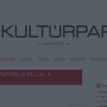
ODALOM
ZENE
TÁNC
FOLK
KÉPZŐ
PODCA
ITÁRIUS DÍJJAL A
L
Megd
Top 1
A 10 
2009. 12. 07.
Megj