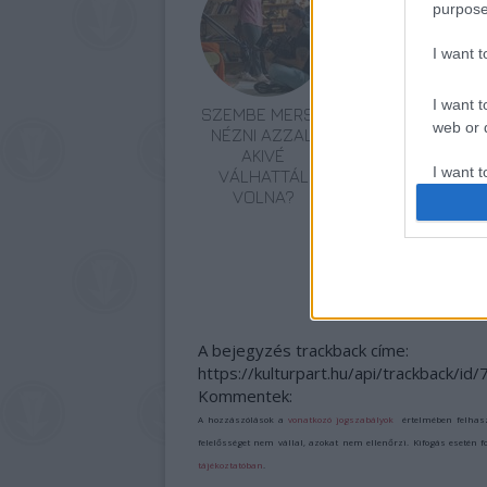
purpose
I want 
I want t
SZEMBE MERSZ
TERMÉSZETFELETT
web or d
NÉZNI AZZAL,
ERŐK ÉS
AKIVÉ
ELFELEDETT
I want t
VÁLHATTÁL
TITKOK: ITT A
or app.
VOLNA?
SHELBY OAKS –
A GONOSZ
NYOMÁBAN
I want t
MAGYAR
ELŐZETESE
I want t
authenti
A bejegyzés trackback címe:
https://kulturpart.hu/api/trackback/id
Kommentek:
A hozzászólások a
vonatkozó jogszabályok
értelmében felhas
felelősséget nem vállal, azokat nem ellenőrzi. Kifogás esetén 
tájékoztatóban
.