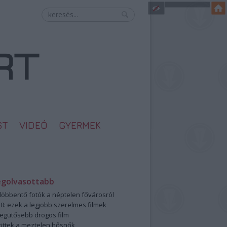
ST
VIDEÓ
GYERMEK
egolvasottabb
öbbentő fotók a néptelen fővárosról
0: ezek a legjobb szerelmes filmek
legütősebb drogos film
öttek a meztelen hősnők