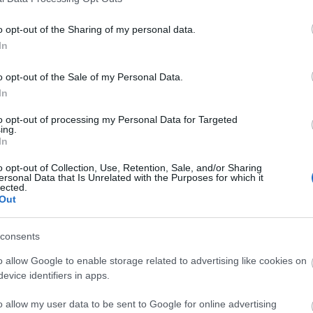
 az egyik legnemesebb szerepet, az igazságkeresőt
ös célunk melletti elkötelezettsége pedig biztosan
o opt-out of the Sharing of my personal data.
 biztonságban és igazságban élhessen a világon" -
In
o opt-out of the Sale of my Personal Data.
ószólójaként is tevékenykedő Cage többek között
In
orint) adományozott egy volt gyermekkatonákat
to opt-out of processing my Personal Data for Targeted
. A 2005-ben megjelent Fegyvernepper című filmjét
ing.
özi fegyverkezés feletti ellenőrzés fontosságára
In
o opt-out of Collection, Use, Retention, Sale, and/or Sharing
ersonal Data that Is Unrelated with the Purposes for which it
lected.
Out
consents
o allow Google to enable storage related to advertising like cookies on
ywoodi filmipar
evice identifiers in apps.
o allow my user data to be sent to Google for online advertising