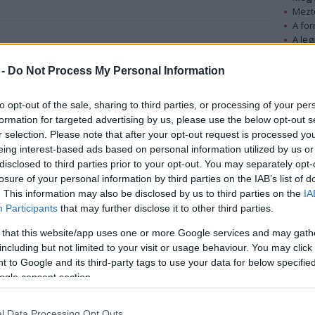
Mezt
A fo
A leg
 kapott humanitáriánus díjat az ENSZ-től egy 45
Mezt
 elég jó viszonyban van a fegyverekkel - olvasható a
Kész
 -
Do Not Process My Personal Information
Nézd
készü
to opt-out of the sale, sharing to third parties, or processing of your per
A Global Citizen of the Year elnevezésű díjat az
Hírle
formation for targeted advertising by us, please use the below opt-out s
ENSZ főtitkára, Ban Ki Mun New Yorkban adta át
r selection. Please note that after your opt-out request is processed y
a 45 éves Nicolas Cage-nek. Cage-et ezenkívül a
eing interest-based ads based on personal information utilized by us or
szervezet kábítószer és bűnözés elleni jószolgálati
disclosed to third parties prior to your opt-out. You may separately opt-
losure of your personal information by third parties on the IAB’s list of
nagykövetévé is kinevezték. A sztár saját szerint
. This information may also be disclosed by us to third parties on the
IA
az ő feladata, hogy "rávilágítson a globális
Participants
that may further disclose it to other third parties.
igazságosság szükségességére".
 that this website/app uses one or more Google services and may gath
"A jótékonysági nagykövetként betöltött való
including but not limited to your visit or usage behaviour. You may click 
életbeli szerepem jóval nagyobb kihívást és
 to Google and its third-party tags to use your data for below specifi
dta a színész. "A Nicolas Cage által alakított
ogle consent section.
sötétebb oldalait elevenítik meg" - mondta Antonio
llenőrzési és Bűnmegelőzési Hivatalának egyik
l Data Processing Opt Outs