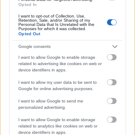
foglalkozott. Felesége, a népszerű
Opted In
tévébemondó, Takács Mária 1997-ben
I want to opt-out of Collection, Use,
bekövetkezett halála után már csak
Retention, Sale, and/or Sharing of my
kislányának szentelte életét. Operált szíve
Personal Data that Is Unrelated with the
Purposes for which it was collected.
1999. december 10-én szűnt meg dobogni.
Opted Out
Kazimir Károly 1959-től tanított a Színház- és
Google consents
Filmművészeti Főiskolán, melynek 1987-től
I want to allow Google to enable storage
1990-ig rektora volt. A Magyar
related to advertising like cookies on web or
Színházművészeti Szövetség főtitkári tisztét
device identifiers in apps.
1963 és 1980 között töltötte be. Jászai Mari-
díjat kapott 1956-ban és 1962-ben, a
I want to allow my user data to be sent to
Kossuth-díjat 1965-ben, az érdemes művész
Google for online advertising purposes.
kitüntetést 1970-ben, a kiváló művész
elismerést pedig 1978-ban vehette át.
I want to allow Google to send me
Maradandót alkotott színházesztétikai
personalized advertising.
műveivel is.
I want to allow Google to enable storage
related to analytics like cookies on web or
Forrás:
MTI
device identifiers in apps.