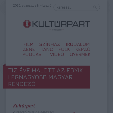
2026. augusztus 8. – László
FILM
SZÍNHÁZ
IRODALOM
ZENE
TÁNC
FOLK
KÉPZŐ
PODCAST
VIDEÓ
GYERMEK
TÍZ ÉVE HALOTT AZ EGYIK
LEGNAGYOBB MAGYAR
RENDEZŐ
Kultúrpart
a szerző friss bejegyzései