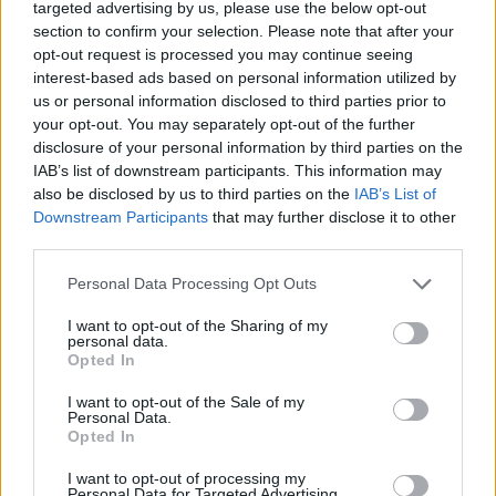
ismeretterjesztésre vállalkozott, amikor -
targeted advertising by us, please use the below opt-out
főként a városligeti Körszínházban -
section to confirm your selection. Please note that after your
megrendezte a Kalevalát, a Rámajánát, a
opt-out request is processed you may continue seeing
Gilgamest, az Énekek énekét, a Karagözt.
interest-based ads based on personal information utilized by
Olyanokkal ismertette meg az ősi eposzokat,
us or personal information disclosed to third parties prior to
your opt-out. You may separately opt-out of the further
akik különben egy sort sem olvastak volna
disclosure of your personal information by third parties on the
belőlük. Nem törődött azzal, hogy egzotikus
IAB’s list of downstream participants. This information may
darabjai miatt rajta köszörülték nyelvüket a
also be disclosed by us to third parties on the
IAB’s List of
humoristák, ő fontosnak tartotta, amit csinál,
Downstream Participants
that may further disclose it to other
küldetéstudata volt. A társadalomban aktív,
third parties.
politizáló, moralizáló színházat csinált hosszú
ideig kitűnően, aztán az 1980-as évek végén
Please note that this website/app uses one or more Google
Personal Data Processing Opt Outs
services and may gather and store information including but
gazdasági okokból kénytelen volt engedni a
not limited to your visit or usage behaviour. You may click to
I want to opt-out of the Sharing of my
divatnak, és zenés produkciókat is
personal data.
grant or deny consent to Google and its third-party tags to
bemutatott.
Opted In
use your data for below specified purposes in below Google
consent section.
I want to opt-out of the Sale of my
1991-ben egészségi állapotára hivatkozva
Personal Data.
lemondott a Thália Színház vezetéséről.
Opted In
Abbahagyta a rendezést is, a határon túli
I want to opt-out of processing my
magyar nyelvű színházak fiataljaival
Personal Data for Targeted Advertising.