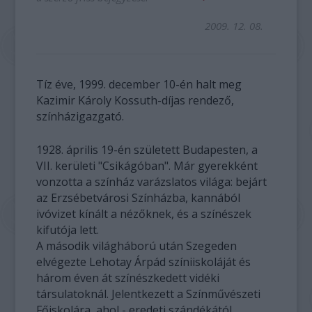
2009. 12. 08.
Tíz éve, 1999. december 10-én halt meg
Kazimir Károly Kossuth-díjas rendező,
színházigazgató.
1928. április 19-én született Budapesten, a
VII. kerületi "Csikágóban". Már gyerekként
vonzotta a színház varázslatos világa: bejárt
az Erzsébetvárosi Színházba, kannából
ivóvizet kínált a nézőknek, és a színészek
kifutója lett.
A második világháború után Szegeden
elvégezte Lehotay Árpád színiiskoláját és
három éven át színészkedett vidéki
társulatoknál. Jelentkezett a Színművészeti
Főiskolára, ahol - eredeti szándékától