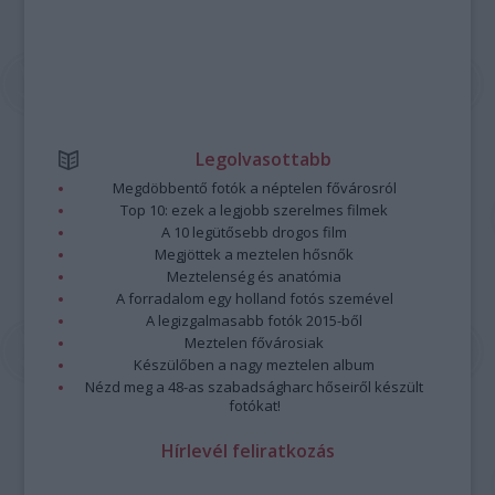
Legolvasottabb
Megdöbbentő fotók a néptelen fővárosról
Top 10: ezek a legjobb szerelmes filmek
A 10 legütősebb drogos film
Megjöttek a meztelen hősnők
Meztelenség és anatómia
A forradalom egy holland fotós szemével
A legizgalmasabb fotók 2015-ből
Meztelen fővárosiak
Készülőben a nagy meztelen album
Nézd meg a 48-as szabadságharc hőseiről készült
fotókat!
Hírlevél feliratkozás