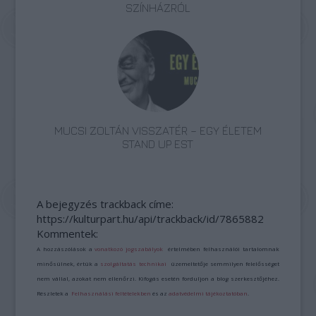
SZÍNHÁZRÓL
MUCSI ZOLTÁN VISSZATÉR – EGY ÉLETEM
STAND UP EST
A bejegyzés trackback címe:
https://kulturpart.hu/api/trackback/id/7865882
Kommentek:
A hozzászólások a
vonatkozó jogszabályok
értelmében felhasználói tartalomnak
minősülnek, értük a
szolgáltatás technikai
üzemeltetője semmilyen felelősséget
nem vállal, azokat nem ellenőrzi. Kifogás esetén forduljon a blog szerkesztőjéhez.
Részletek a
Felhasználási feltételekben
és az
adatvédelmi tájékoztatóban
.