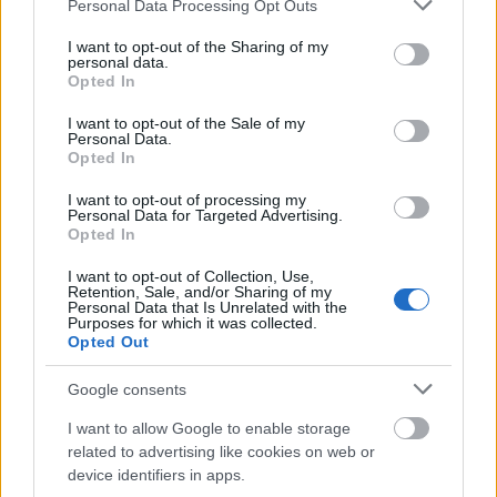
Please note that this website/app uses one or more Google
Personal Data Processing Opt Outs
services and may gather and store information including but
Könyvtár
Irodalom
Könyv
Technika
Zala megye
not limited to your visit or usage behaviour. You may click to
I want to opt-out of the Sharing of my
personal data.
grant or deny consent to Google and its third-party tags to
Opted In
use your data for below specified purposes in below Google
consent section.
I want to opt-out of the Sale of my
Personal Data.
Opted In
I want to opt-out of processing my
Personal Data for Targeted Advertising.
ERDŐ VAN IDEBENN: TÓTH MARCSI AZ ÚJ
Opted In
MARGÓ-DÍJAS
I want to opt-out of Collection, Use,
Retention, Sale, and/or Sharing of my
Personal Data that Is Unrelated with the
Purposes for which it was collected.
Opted Out
Google consents
I want to allow Google to enable storage
AZ ÁZSIAI GYÓGYÍTÓ REGÉNY AZ ÚJ SKANDINÁV
related to advertising like cookies on web or
KRIMI
device identifiers in apps.