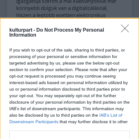
igazgatója szerint a mai kiadványokkal már
könnyebb dolguk van a digitalizálásnál,
hiszen a legtöbb esetben elektronikus
változatban is megtalálhatók az anyagok, a
régebbi kiadványoknál azonban jóval
kulturpart -
Do Not Process My Personal
Information
nagyobb kihívást jelent az egyébként
archiválás és szélesebb körű tájékoztatás
If you wish to opt-out of the sale, sharing to third parties, or
szempontjából is hasznos művelet. A
processing of your personal or sensitive information for
szövegfeldolgozás mellett - amely általában
targeted advertising by us, please use the below opt-out
az oldalak fényképekben megörökített
section to confirm your selection. Please note that after your
változatából készül - a szerzők hozzájárulása
opt-out request is processed you may continue seeing
és a könyvtár weboldalának folyamatos
interest-based ads based on personal information utilized by
karbantartása, fejlesztése is szükséges
us or personal information disclosed to third parties prior to
ahhoz, hogy az elektronikus szolgáltatás a
your opt-out. You may separately opt-out of the further
megfelelő minőségben létrejöhessen.
disclosure of your personal information by third parties on the
IAB’s list of downstream participants. This information may
A cikk folytatásához kattintson
ide
...
also be disclosed by us to third parties on the
IAB’s List of
Downstream Participants
that may further disclose it to other
third parties.