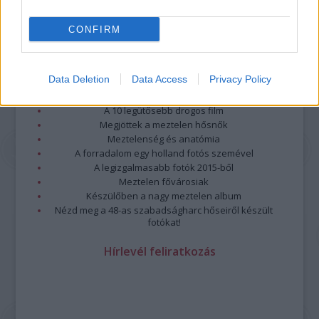
CONFIRM
Legolvasottabb
Data Deletion
Data Access
Privacy Policy
Megdöbbentő fotók a néptelen fővárosról
Top 10: ezek a legjobb szerelmes filmek
A 10 legütősebb drogos film
Megjöttek a meztelen hősnők
Meztelenség és anatómia
A forradalom egy holland fotós szemével
A legizgalmasabb fotók 2015-ből
Meztelen fővárosiak
Készülőben a nagy meztelen album
Nézd meg a 48-as szabadságharc hőseiről készült
fotókat!
Hírlevél feliratkozás