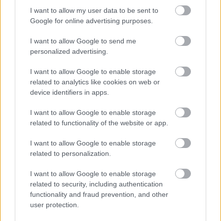
I want to allow my user data to be sent to
Google for online advertising purposes.
I want to allow Google to send me
personalized advertising.
I want to allow Google to enable storage
AZ EMBERSÉG ÜNNEPE
related to analytics like cookies on web or
device identifiers in apps.
I want to allow Google to enable storage
A bejegyzés trackback címe:
related to functionality of the website or app.
https://kulturpart.hu/api/trackback/id/7866114
Kommentek:
I want to allow Google to enable storage
A hozzászólások a
vonatkozó jogszabályok
értelmében felhasználói tartalomnak
related to personalization.
minősülnek, értük a
szolgáltatás technikai
üzemeltetője semmilyen felelősséget
nem vállal, azokat nem ellenőrzi. Kifogás esetén forduljon a blog szerkesztőjéhez.
I want to allow Google to enable storage
Részletek a
Felhasználási feltételekben
és az
adatvédelmi tájékoztatóban
.
related to security, including authentication
functionality and fraud prevention, and other
user protection.