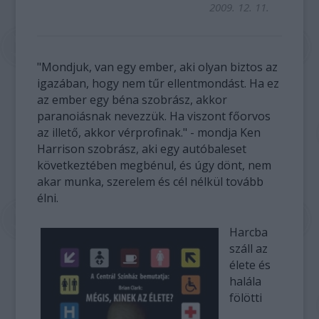
2009. 12. 11.
"Mondjuk, van egy ember, aki olyan biztos az
igazában, hogy nem tűr ellentmondást. Ha ez
az ember egy béna szobrász, akkor
paranoiásnak nevezzük. Ha viszont főorvos
az illető, akkor vérprofinak." - mondja Ken
Harrison szobrász, aki egy autóbaleset
következtében megbénul, és úgy dönt, nem
akar munka, szerelem és cél nélkül tovább
élni.
Harcba
száll az
élete és
halála
fölötti