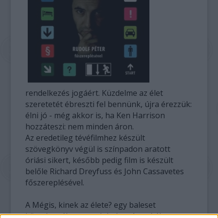
rendelkezés jogáért. Küzdelme az élet
szeretetét ébreszti fel bennünk, újra érezzük:
élni jó - még akkor is, ha Ken Harrison
hozzáteszi: nem minden áron.
Az eredetileg tévéfilmhez készült
szövegkönyv végül is színpadon aratott
óriási sikert, később pedig film is készült
belőle Richard Dreyfuss és John Cassavetes
főszereplésével.
A Mégis, kinek az élete? egy baleset
következtében mozdulatlanságra ítélt