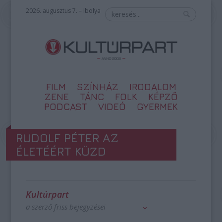
2026. augusztus 7. – Ibolya
FILM
SZÍNHÁZ
IRODALOM
ZENE
TÁNC
FOLK
KÉPZŐ
PODCAST
VIDEÓ
GYERMEK
RUDOLF PÉTER AZ
ÉLETÉÉRT KÜZD
Kultúrpart
a szerző friss bejegyzései