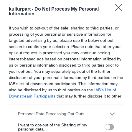
életművészről szól, aki kitartóan harcol a
kulturpart -
Do Not Process My Personal
halálhoz való jogáért, a darab maga azonban
Information
mégsem komor.
If you wish to opt-out of the sale, sharing to third parties, or
A rendező Puskás Tamás szavait idézve:
processing of your personal or sensitive information for
"Miközben azt figyeljük, hogy valaki azért
targeted advertising by us, please use the below opt-out
küzd, hogy meghalhasson, mi magunk
section to confirm your selection. Please note that after your
beleszeretünk az életbe".
opt-out request is processed you may continue seeing
interest-based ads based on personal information utilized by
Rudolf Péter kortárs nagy nevettetőink
us or personal information disclosed to third parties prior to
egyike, személyiségének varázsa pedig nem
your opt-out. You may separately opt-out of the further
kis részt izgágaságából, mozgékonyságából
disclosure of your personal information by third parties on the
fakad.
IAB’s list of downstream participants. This information may
Ám ezúttal – életében először – egy olyan
also be disclosed by us to third parties on the
IAB’s List of
szerepben láthatjuk, melyben mindvégig
Downstream Participants
that may further disclose it to other
mozdulatlan marad.
third parties.
Please note that this website/app uses one or more Google
A Mégis, kinek az élete? című amerikai
Personal Data Processing Opt Outs
services and may gather and store information including but
sikerdarab főszerepében mozdulni nem bír,
not limited to your visit or usage behaviour. You may click to
I want to opt-out of the Sharing of my
ám beszélni nagyon is: sziporkázik, sztorizik,
personal data.
grant or deny consent to Google and its third-party tags to