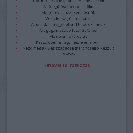
Top 10: ezek a legjobb szerelmes filmek
A 10 legütősebb drogos film
Megjöttek a meztelen hősnők
Meztelenség és anatómia
A forradalom egy holland fotós szemével
A legizgalmasabb fotók 2015-ből
Meztelen fővárosiak
Készülőben a nagy meztelen album
Nézd meg a 48-as szabadságharc hőseiről készült
fotókat!
Hírlevél feliratkozás