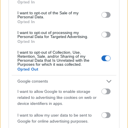
fecseg, felesel, udvarol és küzd.
Opted In
use your data for below specified purposes in below Google
A közelmúltban két világsikerű film is
consent section.
I want to opt-out of the Sale of my
foglalkozott hasonló alaphelyzettel: a Belső
Personal Data.
tenger és a Szkafander és pillangó, ám a
Opted In
Centrál Színház új bemutatója nem
I want to opt-out of processing my
melodramatikus hangon, hanem nagy adag
Personal Data for Targeted Advertising.
humorral meséli el a mozdulatlanságra ítélt
Opted In
hős történetét.
I want to opt-out of Collection, Use,
Retention, Sale, and/or Sharing of my
Personal Data that Is Unrelated with the
Főszerepben: Rudolf Péter, Bálint András,
Purposes for which it was collected.
Nagy-Kálózy Eszter és Oroszlán Szonja.
Opted Out
Google consents
I want to allow Google to enable storage
related to advertising like cookies on web or
Színház
Ügyelő
device identifiers in apps.
I want to allow my user data to be sent to
Google for online advertising purposes.