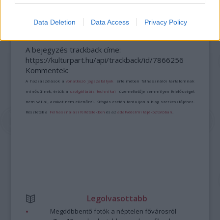
STAND UP EST
Data Deletion
Data Access
Privacy Policy
A bejegyzés trackback címe:
https://kulturpart.hu/api/trackback/id/7866256
Kommentek:
A hozzászólások a
vonatkozó jogszabályok
értelmében felhasználói tartalomnak
minősülnek, értük a
szolgáltatás technikai
üzemeltetője semmilyen felelősséget
nem vállal, azokat nem ellenőrzi. Kifogás esetén forduljon a blog szerkesztőjéhez.
Részletek a
Felhasználási feltételekben
és az
adatvédelmi tájékoztatóban
.
Legolvasottabb
Megdöbbentő fotók a néptelen fővárosról