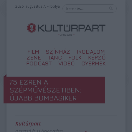
2026. augusztus 7. – Ibolya
FILM
SZÍNHÁZ
IRODALOM
ZENE
TÁNC
FOLK
KÉPZŐ
PODCAST
VIDEÓ
GYERMEK
75 EZREN A
SZÉPMŰVÉSZETIBEN:
ÚJABB BOMBASIKER
Kultúrpart
a szerző friss bejegyzései