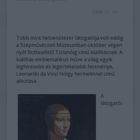
2009. 12. 14.
Több mint hetvenötezer látogatója volt eddig
a Szépművészeti Múzeumban október végén
nyílt Botticellitől Tizianóig című kiállításnak. A
kiállítás emblematikus műve a világ egyik
leghíresebb és legértékesebb festménye,
Leonardo da Vinci Hölgy hermelinnel című
alkotása.
A
látogatói