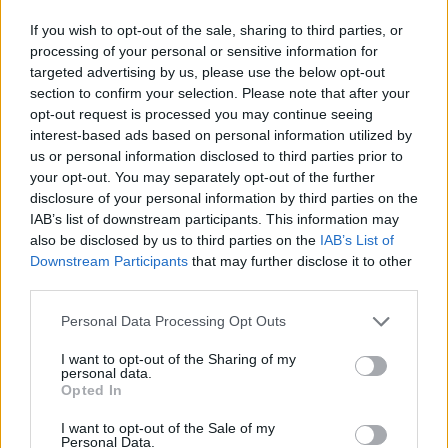
Uffiziből, a párizsi Louvre-ból, a londoni és a
washingtoni National Galleryből, a New York-
If you wish to opt-out of the sale, sharing to third parties, or
i Metropolitan Museumból és a madridi
processing of your personal or sensitive information for
targeted advertising by us, please use the below opt-out
Pradóból kölcsönzött remekműveket állít ki a
section to confirm your selection. Please note that after your
Szépművészeti.
opt-out request is processed you may continue seeing
interest-based ads based on personal information utilized by
A csaknem 130 festményt felvonultató
us or personal information disclosed to third parties prior to
tárlaton a címben kiemelt alkotók mellett
your opt-out. You may separately opt-out of the further
több mint nyolcvan festő, köztük Leonardo,
disclosure of your personal information by third parties on the
Giorgione, Raffaello, Veronese és Tintoretto
IAB’s list of downstream participants. This information may
alkotásaival találkozhatnak a látogatók.
also be disclosed by us to third parties on the
IAB’s List of
Downstream Participants
that may further disclose it to other
A kiállítás emblematikus műve a világ egyik
third parties.
leghíresebb és legértékesebb festménye,
Please note that this website/app uses one or more Google
Personal Data Processing Opt Outs
Leonardo da Vinci Hölgy hermelinnel című
services and may gather and store information including but
alkotása, amelyet a képnek otthont adó
not limited to your visit or usage behaviour. You may click to
I want to opt-out of the Sharing of my
krakkói Czartoryski Múzeum mellett
personal data.
grant or deny consent to Google and its third-party tags to
Opted In
Európában csupán olasz múzeumokban
use your data for below specified purposes in below Google
láthatott eddig a nagyközönség.
consent section.
I want to opt-out of the Sale of my
Personal Data.