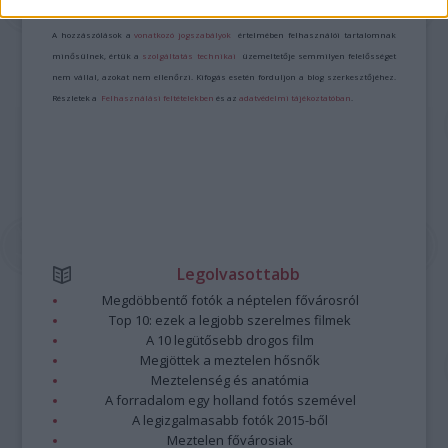
Kommentek:
A hozzászólások a
vonatkozó jogszabályok
értelmében felhasználói tartalomnak
minősülnek, értük a
szolgáltatás technikai
üzemeltetője semmilyen felelősséget
nem vállal, azokat nem ellenőrzi. Kifogás esetén forduljon a blog szerkesztőjéhez.
Részletek a
Felhasználási feltételekben
és az
adatvédelmi tájékoztatóban
.
Legolvasottabb
Megdöbbentő fotók a néptelen fővárosról
Top 10: ezek a legjobb szerelmes filmek
A 10 legütősebb drogos film
Megjöttek a meztelen hősnők
Meztelenség és anatómia
A forradalom egy holland fotós szemével
A legizgalmasabb fotók 2015-ből
Meztelen fővárosiak