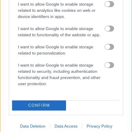
I want to allow Google to enable storage
related to analytics like cookies on web or
device identifiers in apps.
I want to allow Google to enable storage
related to functionality of the website or app.
„NEM TÖBB EZER EMBERRE UTAZUNK, HANEM
I want to allow Google to enable storage
EGY VÁLOGATOTT TÁRSASÁGRA”
related to personalization.
I want to allow Google to enable storage
related to security, including authentication
functionality and fraud prevention, and other
user protection.
LÉTEZIK GYÓGYÍTÓ MÚZEUM?!
CONFIRM
A bejegyzés trackback címe:
Data Deletion
Data Access
Privacy Policy
https://kulturpart.hu/api/trackback/id/7866438