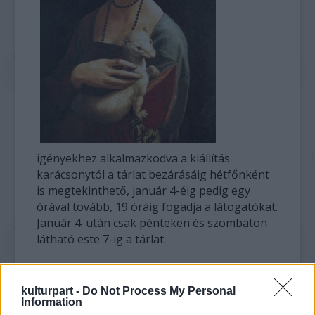
igényekhez alkalmazkodva a kiállítás
karácsonytól a tárlat bezárásáig hétfőnként
is megtekinthető, január 4-éig pedig egy
órával tovább, 19 óráig fogadja a látogatókat.
Január 4. után csak pénteken és szombaton
látható este 7-ig a tárlat.
Az itáliai festészet két évszázadának
remekműveit bemutató tárlaton több mint
kulturpart -
Do Not Process My Personal
Information
ötven múzeumból, többek között a firenzei