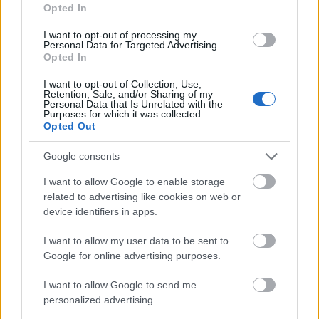
Opted In
A kiállítás február 14-ig látható, és arra az
interneten, illetve elővételben is
I want to opt-out of processing my
megvásárolhatók a belépők.
Personal Data for Targeted Advertising.
Opted In
Forrás:
MTI
I want to opt-out of Collection, Use,
Retention, Sale, and/or Sharing of my
Personal Data that Is Unrelated with the
Purposes for which it was collected.
Opted Out
Kiállítás
Szépművészeti Múzeum
Festészet
Reneszánsz
Google consents
Képző
I want to allow Google to enable storage
related to advertising like cookies on web or
device identifiers in apps.
I want to allow my user data to be sent to
Google for online advertising purposes.
I want to allow Google to send me
AZ EMBERSÉG ÜNNEPE
personalized advertising.