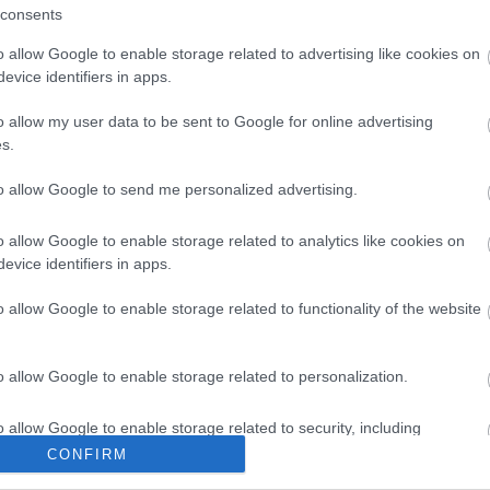
sztjának betöltésére. A felhívásra Besenczi Árpád,
consents
díjas, nívódíjas művésze, Tóth Gergely, a Budapest
sőbb visszavonta pályázatát -, Falussy Lilla, aki
o allow Google to enable storage related to advertising like cookies on
 dolgozott a zalaegerszegi színházban, valamint
evice identifiers in apps.
rodalmi vezetője jelentkezett, aki 1982 óta tagja a
o allow my user data to be sent to Google for online advertising
s.
özgyűlés december 17-én, zárt ülésen hozza meg.
to allow Google to send me personalized advertising.
sa egy-egy színművész a nyílt levelet.
o allow Google to enable storage related to analytics like cookies on
evice identifiers in apps.
o allow Google to enable storage related to functionality of the website
o allow Google to enable storage related to personalization.
o allow Google to enable storage related to security, including
cation functionality and fraud prevention, and other user protection.
CONFIRM