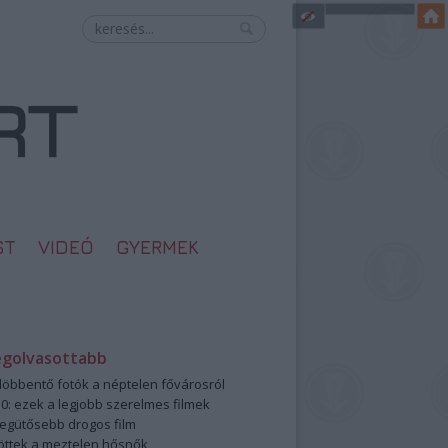
ST
VIDEÓ
GYERMEK
egolvasottabb
öbbentő fotók a néptelen fővárosról
0: ezek a legjobb szerelmes filmek
legütősebb drogos film
öttek a meztelen hősnők