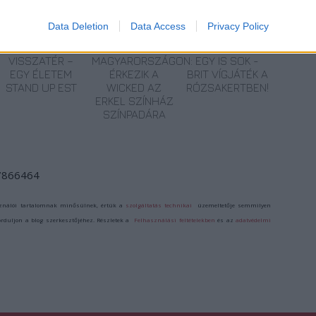
Data Deletion
Data Access
Privacy Policy
MUCSI ZOLTÁN
ELŐSZÖR
SZERETŐBŐL
VISSZATÉR –
MAGYARORSZÁGON:
EGY IS SOK -
EGY ÉLETEM
ÉRKEZIK A
BRIT VÍGJÁTÉK A
STAND UP EST
WICKED AZ
RÓZSAKERTBEN!
ERKEL SZÍNHÁZ
SZÍNPADÁRA
/7866464
ználói tartalomnak minősülnek, értük a
szolgáltatás technikai
üzemeltetője semmilyen
forduljon a blog szerkesztőjéhez. Részletek a
Felhasználási feltételekben
és az
adatvédelmi