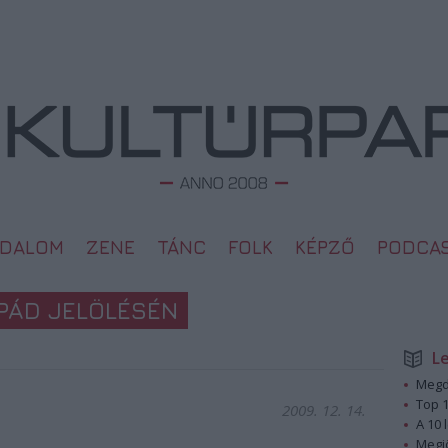
ODALOM
ZENE
TÁNC
FOLK
KÉPZŐ
PODCA
RPÁD JELÖLÉSÉN
L
Megd
Top 1
2009. 12. 14.
A 10 
Megj