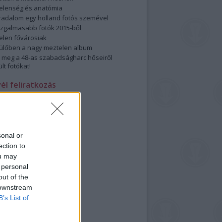
elenség és anatómia
rradalom egy holland fotós szemével
izgalmasabb fotók 2015-ből
elen fővárosiak
ülőben a nagy meztelen album
 meg a 48-as szabadságharc hőseiről
lt fotókat!
vél feliratkozás
sonal or
ection to
ou may
 personal
out of the
 downstream
B’s List of