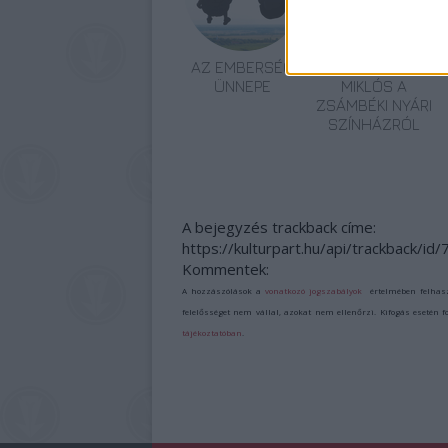
AZ EMBERSÉG
VECSEI H.
ÜNNEPE
MIKLÓS A
ZSÁMBÉKI NYÁRI
SZÍNHÁZRÓL
A bejegyzés trackback címe:
https://kulturpart.hu/api/trackback/id
Kommentek:
A hozzászólások a
vonatkozó jogszabályok
értelmében felhas
felelősséget nem vállal, azokat nem ellenőrzi. Kifogás esetén 
tájékoztatóban
.