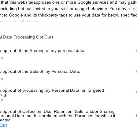
 that this website/app uses one or more Google services and may gath
including but not limited to your visit or usage behaviour. You may click 
 to Google and its third-party tags to use your data for below specifi
zgyűlés
ogle consent section.
ésen tárgyalt a
Besenczi Árpád
zeléseit látta
l Data Processing Opt Outs
o opt-out of the Sharing of my personal data.
zponti források folyamatos megnyirbálása, az
In
yedés az elkövetkező két-három évben így is
t. "Óriási veszélyforrás ilyen periódusban vezetői
o opt-out of the Sale of my Personal Data.
ggal nem rendelkező személyeket állítani a város és
In
n és hosszú távon befolyásoló létesítmény élére. A
vezetői tapasztalatlanságnak, a bizalom
to opt-out of processing my Personal Data for Targeted
ing.
aiatlan, politikai döntésnek áldozatául" -
In
ollektívája.
o opt-out of Collection, Use, Retention, Sale, and/or Sharing
ersonal Data that Is Unrelated with the Purposes for which it
ogadta a bejelentést.
lected.
Out
s bizottsága idén szeptemberben írt ki pályázatot a