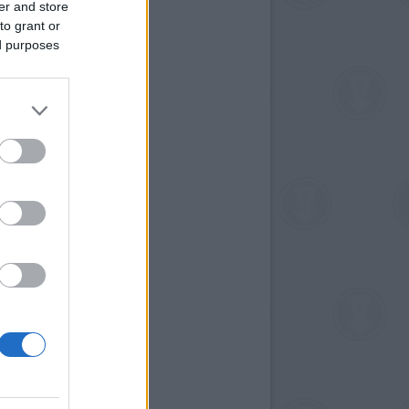
er and store
to grant or
ed purposes