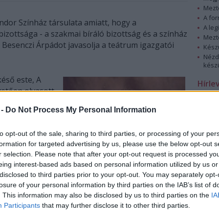
Mezt
A fo
ándor Színház társulata amiatt, hogy a
A leg
bizottsága - a szakmai bíráló bizottság és a színház
Mezt
 Besenczi Árpádot javasolja a teátrum igazgatói
Kész
Nézd
készü
késő este, A
Hírle
vetően olvasott
színművész,
 -
Do Not Process My Personal Information
k meghallgatása
5 százalékos
to opt-out of the sale, sharing to third parties, or processing of your per
 irodalmi
formation for targeted advertising by us, please use the below opt-out s
r selection. Please note that after your opt-out request is processed y
eing interest-based ads based on personal information utilized by us or
ső helyen - 6:2
disclosed to third parties prior to your opt-out. You may separately opt-
vény
losure of your personal information by third parties on the IAB’s list of
t szakmai
. This information may also be disclosed by us to third parties on the
IA
ak, a József
Participants
that may further disclose it to other third parties.
át csak a