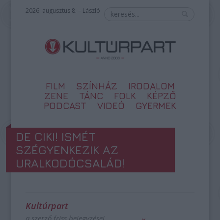
2026. augusztus 8. – László
FILM
SZÍNHÁZ
IRODALOM
ZENE
TÁNC
FOLK
KÉPZŐ
PODCAST
VIDEÓ
GYERMEK
DE CIKI! ISMÉT
SZÉGYENKEZIK AZ
URALKODÓCSALÁD!
Kultúrpart
a szerző friss bejegyzései