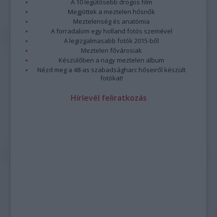
A 10 legütősebb drogos film
Megjöttek a meztelen hősnők
Meztelenség és anatómia
A forradalom egy holland fotós szemével
A legizgalmasabb fotók 2015-ből
Meztelen fővárosiak
Készülőben a nagy meztelen album
Nézd meg a 48-as szabadságharc hőseiről készült
fotókat!
Hírlevél feliratkozás