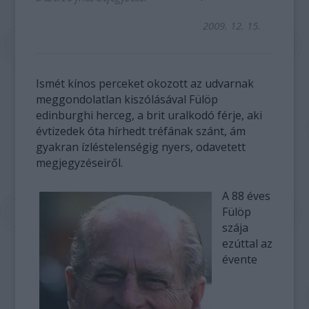
2009. 12. 15.
Ismét kínos perceket okozott az udvarnak
meggondolatlan kiszólásával Fülöp
edinburghi herceg, a brit uralkodó férje, aki
évtizedek óta hírhedt tréfának szánt, ám
gyakran ízléstelenségig nyers, odavetett
megjegyzéseiről.
A 88 éves
Fülöp
szája
ezúttal az
évente