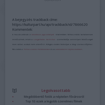
A bejegyzés trackback címe:
https://kulturpart.hu/api/trackback/id/7866620
Kommentek:
A hozzászólások a
vonatkozó jogszabályok
értelmében felhasználói tartalomnak
minősülnek, értük a
szolgáltatás technikai
üzemeltetője semmilyen felelősséget
nem vállal, azokat nem ellenőrzi. Kifogás esetén forduljon a blog szerkesztőjéhez.
Részletek a
Felhasználási feltételekben
és az
adatvédelmi tájékoztatóban
.
Legolvasottabb
Megdöbbentő fotók a néptelen fővárosról
Top 10: ezek a legjobb szerelmes filmek