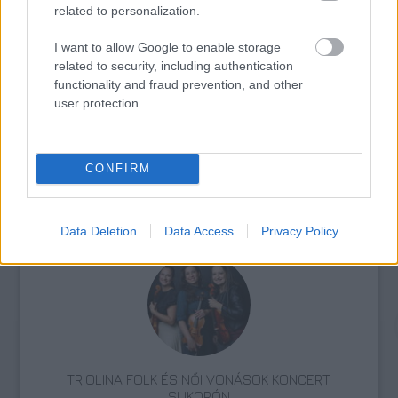
related to personalization.
I want to allow Google to enable storage
related to security, including authentication
VILÁGZENÉK A LEGJOBB MINŐSÉGBEN
functionality and fraud prevention, and other
user protection.
CONFIRM
BÉRLETTEL A ZENEAKADÉMIÁRA
Data Deletion
Data Access
Privacy Policy
TRIOLINA FOLK ÉS NŐI VONÁSOK KONCERT
SUKORÓN