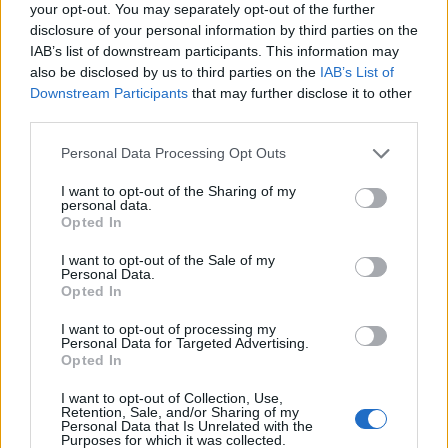
your opt-out. You may separately opt-out of the further
megkérdezte, hogy mennyi maradt meg
disclosure of your personal information by third parties on the
szeme világából, Fülöp odavetette: "A
IAB’s list of downstream participants. This information may
nyakkendőjéből ítélve nem sok".
also be disclosed by us to third parties on the
IAB’s List of
Downstream Participants
that may further disclose it to other
Az edinburghi herceg leghíresebb
third parties.
nyilvántartott "tréfálkozásainak" egyike
Please note that this website/app uses one or more Google
Personal Data Processing Opt Outs
Magyarországon hangzott el, méghozzá
services and may gather and store information including but
1993-ban, amikor egy brit turistának azt
not limited to your visit or usage behaviour. You may click to
I want to opt-out of the Sharing of my
mondta, hogy "maga még nem lehet itt olyan
personal data.
grant or deny consent to Google and its third-party tags to
Opted In
régen, hiszen nincs is sörhasa".
use your data for below specified purposes in below Google
Előkelő helyen jegyzik hivatásos udvari
consent section.
I want to opt-out of the Sale of my
megfigyelők azt a figyelmeztetését is, amelyet
Personal Data.
Opted In
1986-ban intézett Kínában tanuló brit
diákokhoz, mondván, ha túl sokáig
I want to opt-out of processing my
maradnak, ferdeszeműen térnek haza.
Personal Data for Targeted Advertising.
Opted In
Cate Blanchett színésznővel, akivel
I want to opt-out of Collection, Use,
nemrégiben egy fogadáson elegyedett
Retention, Sale, and/or Sharing of my
Personal Data that Is Unrelated with the
szóba, elromlott DVD-lejátszóját akarta
Purposes for which it was collected.