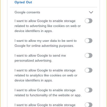
megcsináltatni, miután értesült róla, hogy az
Opted Out
Oscar-díjas világhíresség a "filmiparban"
Google consents
tevékenykedik.
I want to allow Google to enable storage
Néhány éve, az egyik skóciai elektronikai
related to advertising like cookies on web or
gyárban tett látogatása alkalmával, egy
device identifiers in apps.
szerinte kevéssé sikerült termékre azt
mondta, hogy az úgy néz ki, mintha egy indiai
I want to allow my user data to be sent to
rakta volna össze. Az udvar ezért a
Google for online advertising purposes.
megjegyzésért később nyilvánosan elnézést
I want to allow Google to send me
kért.
personalized advertising.
I want to allow Google to enable storage
related to analytics like cookies on web or
device identifiers in apps.
Hülyeség
Lavór
I want to allow Google to enable storage
related to functionality of the website or app.
I want to allow Google to enable storage