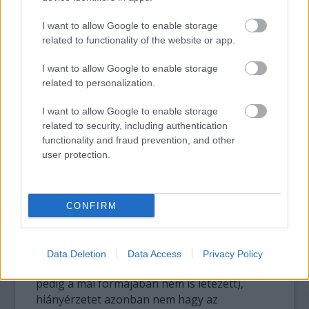
A szimplán csak
I want to allow Google to enable storage
Koncert címet viselő
related to functionality of the website or app.
élő album a Jelek
lemezbemutató
I want to allow Google to enable storage
buliján, 1994. július
related to personalization.
23-án került
rögzítésre a PeCsa
I want to allow Google to enable storage
Szabadtéren:
related to security, including authentication
valamivel több mint
functionality and fraud prevention, and other
70 percnyi Omen live ez tényleg élő
user protection.
hangzással, és ami még fontosabb, szintén
csupa jó dallal. Nyilván a teljes koncert nem
fért rá annak idején egy diszkre, dupla lemezt
CONFIRM
meg anyagi okokból nem akartak csinálni
(mai fejjel talán hihetetlen, de itthon
akkoriban a többségnek még CD-lejátszója
Data Deletion
Data Access
Privacy Policy
sem volt, nemhogy számítógépe, internet
pedig a mai formájában nem is létezett),
hiányérzetet azonban nem hagy az