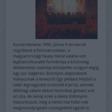
Koncertlemeze 1990. június 9-én került
rögzítésre a Körcsarnokban, a
magyarországi heavy metal valaha volt
legklasszikusabb formációja a közönség
döbbenetes ovációja közepette rongyol végig
egy sor slágeren. Bizonyos alapszámok
hiányoznak a lemezről (így például helyből a
talán legnagyobb örökzöld A jel is), aminek
állítólag valami akkori technikai gebasz volt
az oka, de sebaj: ezek a dalok többnyire
klasszikusok, még a néhol mai füllel már
megmosolyogtató szövegekkel együtt is.