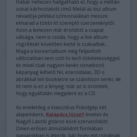
Habár nehezen hallgatható el, hogy a méltán
sokat kárhoztatott című Metál az ész album
névadója például színvonalában messze
elmarad a többi itt szereplő szerzeménytől.
Azon a lemezen már érződött a csapat
válsága, nem is csoda, hogy a live album
rögzítését követően ketté is szakadtak…
Maga a koncertalbum még feljavított
változatban sem szól hi-tech tökéletességgel,
és mivel csak nagyon kevés vonatkozó
képanyag lelhető fel, ezeroldalas, 3D-s
ábrákkal teli bookletre se számítson senki, de
itt nem is ez a lényeg: már az is örömteli,
hogy egyáltalán megjelent ez a CD.
Az eredetileg a klasszikus Pokolgép két
alapembere,
Kalapács József
énekes és
Nagyfi László gitáros köré szerveződött
Omen erősen átmutálódott formában
napjainkban is létezik, bár hogy mit csinálnak