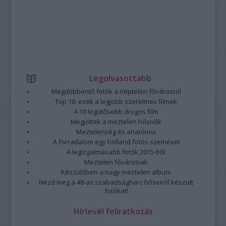
Legolvasottabb
Megdöbbentő fotók a néptelen fővárosról
Top 10: ezek a legjobb szerelmes filmek
A 10 legütősebb drogos film
Megjöttek a meztelen hősnők
Meztelenség és anatómia
A forradalom egy holland fotós szemével
A legizgalmasabb fotók 2015-ből
Meztelen fővárosiak
Készülőben a nagy meztelen album
Nézd meg a 48-as szabadságharc hőseiről készült
fotókat!
Hírlevél feliratkozás