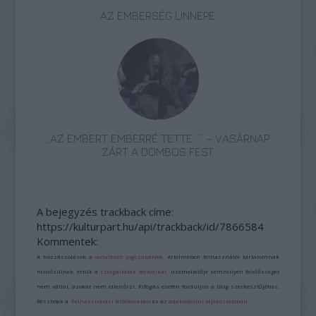
AZ EMBERSÉG ÜNNEPE
„AZ EMBERT EMBERRÉ TETTE…” – VASÁRNAP
ZÁRT A DOMBOS FEST
A bejegyzés trackback címe:
https://kulturpart.hu/api/trackback/id/7866584
Kommentek:
A hozzászólások a
vonatkozó jogszabályok
értelmében felhasználói tartalomnak
minősülnek, értük a
szolgáltatás technikai
üzemeltetője semmilyen felelősséget
nem vállal, azokat nem ellenőrzi. Kifogás esetén forduljon a blog szerkesztőjéhez.
Részletek a
Felhasználási feltételekben
és az
adatvédelmi tájékoztatóban
.