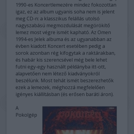
1990-es Koncertlemezére mindez fokozottan
igaz, ez az album ugyanis soha nem is jelent
meg CD-n: a klasszikus felállás utolsó
nagyszabású megmozdulását megörökítő
lemez most végre ismét kapható. Az Omen
1994-es Jelek albuma és az ugyanabban az
évben kiadott Koncert esetében pedig a
sorok azonban rég kifogytak a raktárakban,
és habár kis szerencsével még bele lehet
futni egy-egy használt példányba itt-ott,
alapvetően nem létező kiadványokról
beszélünk. Most tehát ismét beszerezhetők
ezek a lemezek, méghozzá megfelelően
igényes kiállításban (és erősen baráti áron).
A
Pokolgép