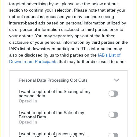
targeted advertising by us, please use the below opt-out
section to confirm your selection. Please note that after your
opt-out request is processed you may continue seeing
meglepett itthon mindenkit, aminek roppant
interest-based ads based on personal information utilized by
egyszerű oka van: a Jelek olyan szinten nem
us or personal information disclosed to third parties prior to
következett az 1994-es magyar rockzenei
your opt-out. You may separately opt-out of the further
valóságból, hogy az ember voltaképpen ma is
disclosure of your personal information by third parties on the
azon agyal a hallgatása közben, miként
IAB’s list of downstream participants. This information may
sikerült ezt így összerakniuk. Ráadásul éppen
also be disclosed by us to third parties on the
IAB’s List of
akkor, a klasszikus rockzene történetének
Downstream Participants
that may further disclose it to other
third parties.
legnagyobb válságidőszakában… Nem
mintha az első három Omen albummal bármi
Please note that this website/app uses one or more Google
Personal Data Processing Opt Outs
gond lett volna, de az biztos, hogy ez volt a
services and may gather and store information including but
zenekar legérettebb, legegységesebb
not limited to your visit or usage behaviour. You may click to
I want to opt-out of the Sharing of my
personal data.
teljesítménye. Méghozzá olyannyira, hogy a
grant or deny consent to Google and its third-party tags to
Opted In
Jeleknek igazából a mai napig nincs komoly
use your data for below specified purposes in below Google
vetélytársa, ha hazai heavy vagy power metal
consent section.
I want to opt-out of the Sale of my
Personal Data.
albumokról beszélünk, ebből a szempontból
Opted In
legfeljebb a Rudán Joe-féle Pokolgép másfél
évvel korábbi Vedd el ami jár lemezével lehet
I want to opt-out of processing my