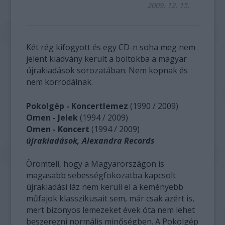
2009. 12. 15.
Két rég kifogyott és egy CD-n soha meg nem
jelent kiadvány került a boltokba a magyar
újrakiadások sorozatában. Nem kopnak és
nem korrodálnak.
Pokolgép - Koncertlemez
(1990 / 2009)
Omen - Jelek
(1994 / 2009)
Omen - Koncert
(1994 / 2009)
újrakiadások, Alexandra Records
Örömteli, hogy a Magyarországon is
magasabb sebességfokozatba kapcsolt
újrakiadási láz nem kerüli el a keményebb
műfajok klasszikusait sem, már csak azért is,
mert bizonyos lemezeket évek óta nem lehet
beszerezni normális minőségben. A Pokolgép