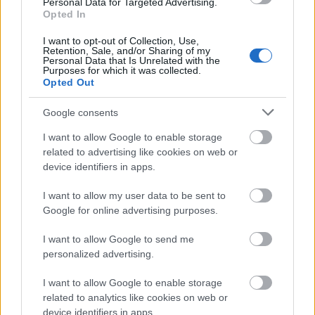
Personal Data for Targeted Advertising.
rokonítani (ami egyébként hamarosan
Opted In
szintén kijön).
I want to opt-out of Collection, Use,
Retention, Sale, and/or Sharing of my
A Jelek már hangzásában is alapvetően tért el
Personal Data that Is Unrelated with the
a korszak magyar albumaitól: a hazai
Purposes for which it was collected.
Opted Out
lemezekre akkoriban – és sajnos még ma is –
gyakran jellemző kopogós, töketlen dob
Google consents
helyett vastag, keményen csattanó sound
adja az alapot a tömény gitárokhoz. A
I want to allow Google to enable storage
megszólalás eleve tekintélyt kölcsönöz a
related to advertising like cookies on web or
daloknak, de keveset érne jó dalok nélkül. Itt
device identifiers in apps.
azonban ebben a tekintetben sincs hiba:
I want to allow my user data to be sent to
voltaképpen az egész album teljesen kerek,
Google for online advertising purposes.
mentes az üresjáratoktól, és mit sem vesztett
erejéből az elmúlt 15 évben. Kalapács József
I want to allow Google to send me
is itt nyújtotta pályafutása talán legjobb
personalized advertising.
teljesítményét. Horváth Attila szövegeit
nyilván nem kell külön méltatni, ezek is
I want to allow Google to enable storage
kiállták az idő próbáját.
related to analytics like cookies on web or
device identifiers in apps.