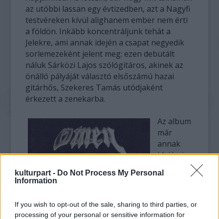
az utóbbi lassan egy évtizedben, azt a Nagyfi
testvéreken kívül alighanem ember nem érti
a földön. Inkább koncentráljunk tehát a
Jelekre, ami annak idején a csapat negyedik
sorlemezeként jelent meg: ezen debütált
náluk Sárközi Lajos szólógitáros, akinek az
önálló pályáját választó elsőszámú hazai
gitárhős, Szekeres Tamás utódjaként
érkezett a zenekarba.
Az album
már
annak
idején is
eléggé
kulturpart -
Do Not Process My Personal
Information
If you wish to opt-out of the sale, sharing to third parties, or
processing of your personal or sensitive information for