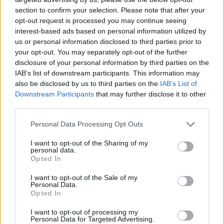
óvadék fejében házi őrizetbe kerülhetett. A
section to confirm your selection. Please note that after your
svájci bíróság döntése szerint ott várhatja
opt-out request is processed you may continue seeing
meg a kiadatásáról szóló határozatot.
interest-based ads based on personal information utilized by
us or personal information disclosed to third parties prior to
Polanski ügyvédei a múlt héten ismételten
your opt-out. You may separately opt-out of the further
kérvényezték egy Los Angeles-i bíróságon az
disclosure of your personal information by third parties on the
IAB’s list of downstream participants. This information may
ügy törlését a több mint harminc évvel
also be disclosed by us to third parties on the
IAB’s List of
ezelőtt lezajlott bírósági eljárás hibáira
Downstream Participants
that may further disclose it to other
hivatkozva. Korábbi, hasonló kérelmüket az
third parties.
év elején elutasította a bíróság, az új kérelem
ügyében pedig még nem döntött.
Please note that this website/app uses one or more Google
Personal Data Processing Opt Outs
services and may gather and store information including but
A zongorista, a Rosemary gyermeke és a
not limited to your visit or usage behaviour. You may click to
I want to opt-out of the Sharing of my
personal data.
grant or deny consent to Google and its third-party tags to
Kínai negyed rendezője a szakértők szerint
Opted In
use your data for below specified purposes in below Google
kétéves börtönbüntetésre számíthat
consent section.
Kaliforniában, ha kiadatása után a Los
I want to opt-out of the Sale of my
Personal Data.
Angeles-i bíróság előtt kell felelnie egykori
Opted In
tetteiért.
I want to opt-out of processing my
Personal Data for Targeted Advertising.