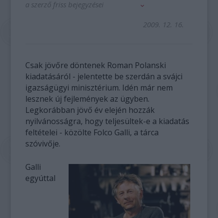
a szerző friss bejegyzései
2009. 12. 16.
Csak jövőre döntenek Roman Polanski
kiadatásáról - jelentette be szerdán a svájci
igazságügyi minisztérium. Idén már nem
lesznek új fejlemények az ügyben.
Legkorábban jövő év elején hozzák
nyilvánosságra, hogy teljesültek-e a kiadatás
feltételei - közölte Folco Galli, a tárca
szóvivője.
Galli
egyúttal