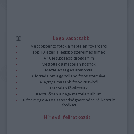
Legolvasottabb
Megdöbbentő fotók a néptelen fővárosról
Top 10: ezek a legjobb szerelmes filmek
A 10 legütősebb drogos film
Megjöttek a meztelen hősnők
Meztelenség és anatómia
A forradalom egy holland fotós szemével
A legizgalmasabb fotók 2015-ből
Meztelen fővárosiak
Készülőben a nagy meztelen album
Nézd meg a 48-as szabadságharc hőseiről készült
fotókat!
Hírlevél feliratkozás