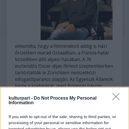
elmondta, hogy a filmrendező addig is házi
őrizetben marad Gstaadban, a francia határ
közelében álló alpesi házában. A 76
esztendős Oscar-díjas filmest szeptemberben
tartóztatták le Zürichben nemzetközi
elfogatóparancs alapján. Az Egyesült Államok
kérte a kiadatását, mert Polanski három
évtizeddel ezelőtt megszökött az amerikai
kulturpart -
Do Not Process My Personal
igazságszolgáltatás elől, amely liliomtiprásért
Information
akarta felelősségre vonni.
If you wish to opt-out of the sale, sharing to third parties, or
A rendező két hónapot töltött egy zürichi
processing of your personal or sensitive information for
börtönben, majd december 4-én tetemes
targeted advertising by us, please use the below opt-out