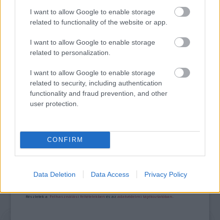
FONÓS LEMEZ LETT AZ ÉV JAZZ ALBUMA
I want to allow Google to enable storage
related to functionality of the website or app.
I want to allow Google to enable storage
related to personalization.
I want to allow Google to enable storage
related to security, including authentication
A BALKÁNI ÖRÖMZENE ÜNNEPE BUDAPESTEN
functionality and fraud prevention, and other
user protection.
A bejegyzés trackback címe:
CONFIRM
https://kulturpart.hu/api/trackback/id/7866690
Kommentek:
A hozzászólások a
vonatkozó jogszabályok
értelmében felhasználói tartalomnak
Data Deletion
Data Access
Privacy Policy
minősülnek, értük a
szolgáltatás technikai
üzemeltetője semmilyen felelősséget
nem vállal, azokat nem ellenőrzi. Kifogás esetén forduljon a blog szerkesztőjéhez.
Részletek a
Felhasználási feltételekben
és az
adatvédelmi tájékoztatóban
.