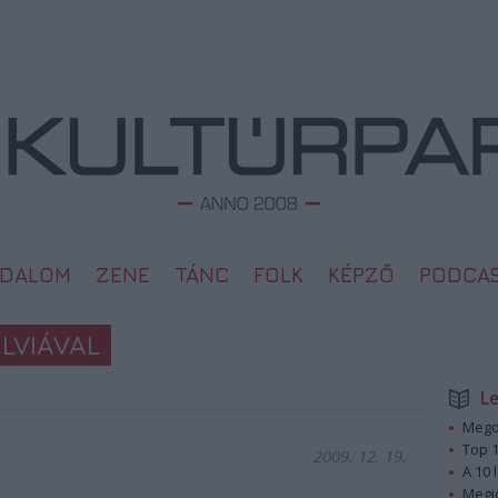
ODALOM
ZENE
TÁNC
FOLK
KÉPZŐ
PODCA
LVIÁVAL
L
Megd
Top 1
2009. 12. 19.
A 10 
Megj