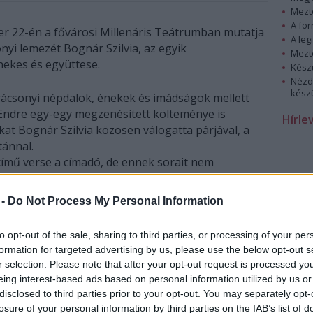
Mezt
A fo
er 22-én a fővárosi Millenáris Teátrumban mutatja
A leg
yi lemezét Bognár Szilvia, az egyik
Mezt
ekes és együttese.
Kész
Nézd
készü
ácsonyi népdalok, énekek és imádságok mellett
y Endre egy-egy megzenésített költeménye is
Hírle
kat Bognár Szilvia közösen válogatta párjával, a
ánnal.
 című verse a címadó, de ennek sorait nem
szántam, vagy legalábbis nem mindet. A falu
tán áhítozó emberkép megkapó, sőt aktuális
 -
Do Not Process My Personal Information
usnak érzi. A gyermeki tisztaság és hit, a szeretet
emberi értékek megtartása a saját karácsonyi
to opt-out of the sale, sharing to third parties, or processing of your per
kénak. Kívánom, hogy váljon valóra" - fejtette ki
formation for targeted advertising by us, please use the below opt-out s
r selection. Please note that after your opt-out request is processed y
eing interest-based ads based on personal information utilized by us or
különböző hangulati részeit három jól elkülöníthető
disclosed to third parties prior to your opt-out. You may separately opt-
hagyományos paraszti kultúra világa, itt Bognár
losure of your personal information by third parties on the IAB’s list of