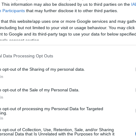
tő dallamra énekel. A második tétel egy városi
. This information may also be disclosed by us to third parties on the
IA
zúgást imitáló zenei aláfestés tér vissza, amelyre
Participants
that may further disclose it to other third parties.
llam került.
 that this website/app uses one or more Google services and may gath
ó gondozta Bognár Szilvia első két albumát, a 2006-
including but not limited to your visit or usage behaviour. You may click 
mmicske énekeket is.
 to Google and its third-party tags to use your data for below specifi
gy szívesen készítenék egy anyagot a kiadó
ogle consent section.
dvözölte ezt az ötletet" - mesélte az énekesnő.
estyén Mártának, Palya Beának, Csík Jánosnak,
l Data Processing Opt Outs
ebben a sorozatban, idén Bognár Szilvia mellett a
 hanghordozóval.
o opt-out of the Sharing of my personal data.
 szólólemezein csak népdalokat énekelt, most
In
eket. Hozzátette: nagyon szereti a karácsonyi
ha sokszínű lemez születik.
o opt-out of the Sale of my Personal Data.
In
oncerten a Millenáris Teátrumban a négy-öt
 korábbi lemezeiről is előad számokat.
to opt-out of processing my Personal Data for Targeted
ing.
nczi Györggyel és a Rackajammel, közös produkciót
In
ertoárunkból, én velük éneklek majd egy dalt, és
lőadásában" - mondta Bognár Szilvia.
o opt-out of Collection, Use, Retention, Sale, and/or Sharing
ersonal Data that Is Unrelated with the Purposes for which it