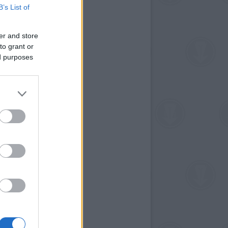
B’s List of
er and store
to grant or
ed purposes