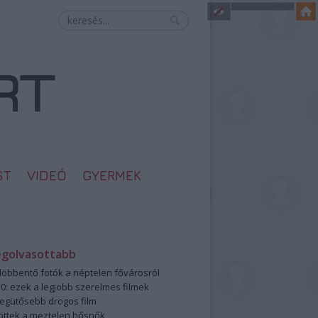
ST
VIDEÓ
GYERMEK
egolvasottabb
öbbentő fotók a néptelen fővárosról
0: ezek a legjobb szerelmes filmek
legütősebb drogos film
öttek a meztelen hősnők