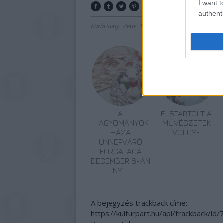
I want t
authenti
Karácsony
Zene
Millenáris
Koncertpiac
A
ELSTARTOLT A
HAGYOMÁNYOK
MŰVÉSZETEK
HÁZA
VÖLGYE
ÜNNEPVÁRÓ
FORGATAGA
DECEMBER 6-ÁN
NYIT
A bejegyzés trackback címe:
https://kulturpart.hu/api/trackback/id