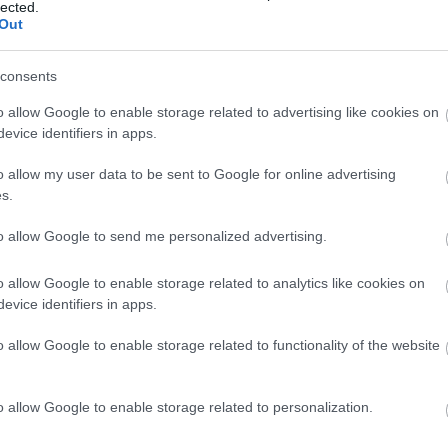
rulta, hogy szeretne minél többet koncertezni
lected.
szaxofonon, kavalon és furulyán, Gerzson János
Out
en, Kovács Zoltán nagybőgőn és buzukin, Pál
isztián akusztikus és elektromos gitáron, Thurnay
consents
o allow Google to enable storage related to advertising like cookies on
lemezei után 2010-ben várhatóan egy hagyományos
evice identifiers in apps.
zzsal, a Téka együttes egykori prímásával, emellett
lay Dongó Balázs szaxofonos-furulyás-
o allow my user data to be sent to Google for online advertising
 trió produkciót. Szó van arról is, hogy Bognár
s.
eddigi lemezeken már előfordult duó (nagybőgő és
ók körét, amely szintén egy lemezhez vezethet.
to allow Google to send me personalized advertising.
ti - ebben Szalóki Ágival és Herczku Ágnessel énekel
o allow Google to enable storage related to analytics like cookies on
oár, de egy Cseh Tamás-emléklemezen és -koncerten
evice identifiers in apps.
o allow Google to enable storage related to functionality of the website
szokat megzenésítő formáció is, a Sator Quartet,
 éneklek együtt, és január-február tájékán
gnár Szilvia.
o allow Google to enable storage related to personalization.