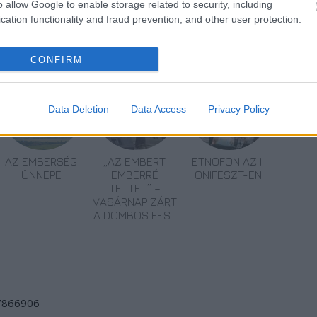
o allow Google to enable storage related to security, including
cation functionality and fraud prevention, and other user protection.
CONFIRM
Data Deletion
Data Access
Privacy Policy
AZ EMBERSÉG
„AZ EMBERT
ETNOFON AZ I.
ÜNNEPE
EMBERRÉ
ONIFESZT-EN
TETTE…” –
VASÁRNAP ZÁRT
A DOMBOS FEST
/7866906