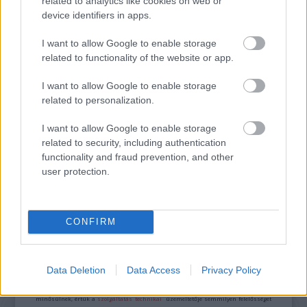
related to analytics like cookies on web or
device identifiers in apps.
VECSEI H. MIKLÓS A ZSÁMBÉKI NYÁRI
I want to allow Google to enable storage
SZÍNHÁZRÓL
related to functionality of the website or app.
I want to allow Google to enable storage
related to personalization.
I want to allow Google to enable storage
related to security, including authentication
functionality and fraud prevention, and other
MUCSI ZOLTÁN VISSZATÉR – EGY ÉLETEM
user protection.
STAND UP EST
CONFIRM
A bejegyzés trackback címe:
https://kulturpart.hu/api/trackback/id/7867116
Kommentek:
Data Deletion
Data Access
Privacy Policy
A hozzászólások a
vonatkozó jogszabályok
értelmében felhasználói tartalomnak
minősülnek, értük a
szolgáltatás technikai
üzemeltetője semmilyen felelősséget