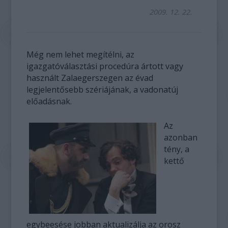
2009. 12. 22.
Még nem lehet megítélni, az
igazgatóválasztási procedúra ártott vagy
használt Zalaegerszegen az évad
legjelentősebb szériájának, a vadonatúj
előadásnak.
Az
azonban
tény, a
kettő
egybeesése jobban aktualizálja az orosz