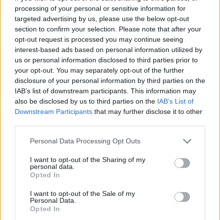
Szóval a színpadkép: kartotékokat rejtő,
processing of your personal or sensitive information for
jellegzetes fiókokból épülő szekrényfalak.
targeted advertising by us, please use the below opt-out
(Vereckei Rita multifunkciós díszletei később
section to confirm your selection. Please note that after your
szellemesen alakulnak át hosszában-
opt-out request is processed you may continue seeing
keresztben át- és bejárható átmenetté egy-
interest-based ads based on personal information utilized by
egy létmód között.) E bútorok közül rohan
us or personal information disclosed to third parties prior to
elő a polgármester (Kiss Ernő), s a városka
your opt-out. You may separately opt-out of the further
összes potentátja, hogy a szembesüljenek a
disclosure of your personal information by third parties on the
IAB’s list of downstream participants. This information may
rémisztő hírrel, revizor érkezik hozzájuk. Ha
also be disclosed by us to third parties on the
IAB’s List of
a kép nem elég, a hangfalakból szabatos
Downstream Participants
that may further disclose it to other
mondatok sorjáznak, szenvtelen hangon és a
third parties.
besúgási jegyzőkönyvek modorában. Tehát
az ismert sztori alatt-felett működik a
Please note that this website/app uses one or more Google
Personal Data Processing Opt Outs
gépezet, máris dolgozika revizor?, mármint
services and may gather and store information including but
az igazi? (Majd a szünetben
not limited to your visit or usage behaviour. You may click to
I want to opt-out of the Sharing of my
personal data.
grant or deny consent to Google and its third-party tags to
meggyőződhetünk róla, tényleg itt van,
Opted In
use your data for below specified purposes in below Google
merev bőrkabátban járkál, fülel és roppant
consent section.
szigorúan néz - Mihály Péter.)
I want to opt-out of the Sale of my
Personal Data.
Opted In
A cikk itt folytatódik - kattintson!