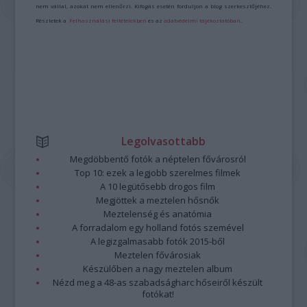
nem vállal, azokat nem ellenőrzi. Kifogás esetén forduljon a blog szerkesztőjéhez.
Részletek a
Felhasználási feltételekben
és az
adatvédelmi tájékoztatóban
.
Legolvasottabb
Megdöbbentő fotók a néptelen fővárosról
Top 10: ezek a legjobb szerelmes filmek
A 10 legütősebb drogos film
Megjöttek a meztelen hősnők
Meztelenség és anatómia
A forradalom egy holland fotós szemével
A legizgalmasabb fotók 2015-ből
Meztelen fővárosiak
Készülőben a nagy meztelen album
Nézd meg a 48-as szabadságharc hőseiről készült
fotókat!