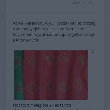
2009. 12. 23.
Az idei karácsony-újévi időszakban az ország
több megyéjében, összesen tizenkilenc
helyszínen folytatnak ünnepi segélyakciókat
a Krisna-hívők.
A
kiosztott meleg ételek és tartós