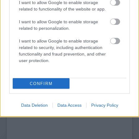
I want to allow Google to enable storage
related to functionality of the website or app.
I want to allow Google to enable storage
related to personalization.
I want to allow Google to enable storage
SZERETETCSOKI - EGY TÁBLA CSOKIVAL A
related to security, including authentication
BETEG GYERMEKEKÉRT
functionality and fraud prevention, and other
user protection.
A bejegyzés trackback címe:
https://kulturpart.hu/api/trackback/id/7867156
CONFIRM
Kommentek:
A hozzászólások a
vonatkozó jogszabályok
értelmében felhasználói tartalomnak
minősülnek, értük a
szolgáltatás technikai
üzemeltetője semmilyen felelősséget
Data Deletion
Data Access
Privacy Policy
nem vállal, azokat nem ellenőrzi. Kifogás esetén forduljon a blog szerkesztőjéhez.
Részletek a
Felhasználási feltételekben
és az
adatvédelmi tájékoztatóban
.