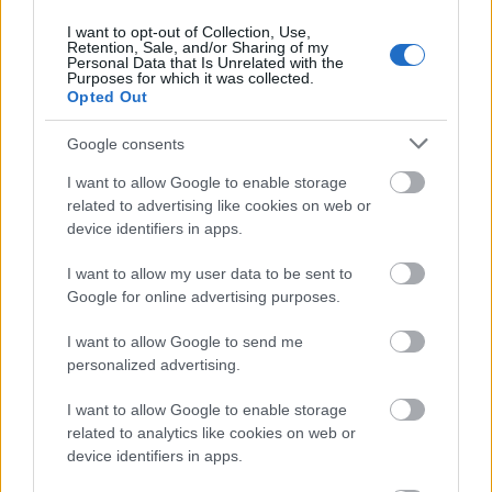
Karácsony
Esélyegyenlőség
Jótékonyság
Lavór
I want to opt-out of Collection, Use,
Retention, Sale, and/or Sharing of my
Personal Data that Is Unrelated with the
Purposes for which it was collected.
Opted Out
Google consents
I want to allow Google to enable storage
related to advertising like cookies on web or
A HAGYOMÁNYOK HÁZA ÜNNEPVÁRÓ
device identifiers in apps.
FORGATAGA DECEMBER 6-ÁN NYIT
I want to allow my user data to be sent to
Google for online advertising purposes.
I want to allow Google to send me
personalized advertising.
I want to allow Google to enable storage
KARÁCSONYI RAJZPÁLYÁZAT GYERMEKEKNEK A
related to analytics like cookies on web or
HAGYOMÁNYOK HÁZÁBAN
device identifiers in apps.