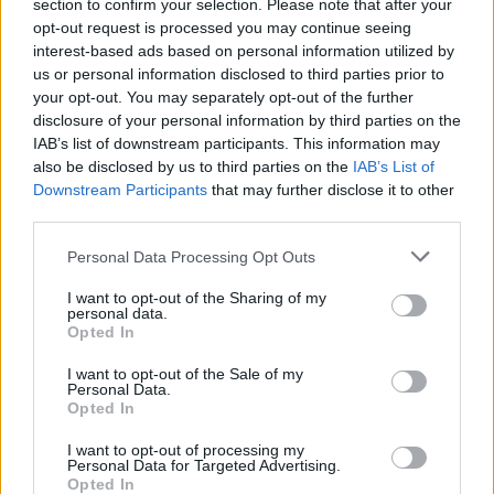
section to confirm your selection. Please note that after your
ételt osztottak már Óbudán, 20-án pedig az
opt-out request is processed you may continue seeing
Éhező Gyermekekért Alapítványnak segítve
interest-based ads based on personal information utilized by
sor került további 200 adag
us or personal information disclosed to third parties prior to
élelmiszercsomag kiosztására.
your opt-out. You may separately opt-out of the further
disclosure of your personal information by third parties on the
Karácsonykor Pécsen, Debrecenben,
IAB’s list of downstream participants. This information may
Kecskeméten, Baján, Dunaújvárosban,
also be disclosed by us to third parties on the
IAB’s List of
Downstream Participants
that may further disclose it to other
Egerben, Békéscsabán, Szolnokon, Ózdon,
third parties.
Miskolcon, Szegeden, Kaposváron,
Somogyvámoson, Marcali környéki falvakban
Please note that this website/app uses one or more Google
Personal Data Processing Opt Outs
is ételosztásokra kerül majd sor,
services and may gather and store information including but
önkormányzatokkal és szociális
not limited to your visit or usage behaviour. You may click to
I want to opt-out of the Sharing of my
personal data.
szervezetekkel karöltve.
grant or deny consent to Google and its third-party tags to
Opted In
use your data for below specified purposes in below Google
consent section.
I want to opt-out of the Sale of my
Personal Data.
Forrás:
MTI
Opted In
I want to opt-out of processing my
Personal Data for Targeted Advertising.
Opted In