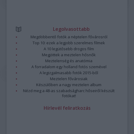
Legolvasottabb
Megdöbbentő fotók a néptelen fővárosról
Top 10: ezek a legjobb szerelmes filmek
A 10 legütősebb drogos film
Megjöttek a meztelen hősnők
Meztelenség és anatómia
A forradalom egy holland fotós szemével
A legizgalmasabb fotók 2015-ből
Meztelen fővárosiak
Készülőben a nagy meztelen album
Nézd meg a 48-as szabadságharc hőseiről készült
fotókat!
Hírlevél feliratkozás