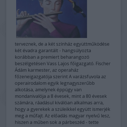
terveznek, de a két színház együttműködése
két évadra garantált - hangsúlyozta
korábban a premiert beharangozó
beszélgetésen Vass Lajos főigazgató. Fischer
Ádám karmester, az operaház
főzeneigazgatója szerint A varázsfuvola az
operairodalom egyik legnagyszerűbb
alkotása, amelynek éppúgy van
mondanivalója a 8 évesek, mint a 80 évesek
számára, ráadásul kiválóan alkalmas arra,
hogy a gyerekek a szüleikkel együtt ismerjék
meg a műfajt. Az előadás magyar nyelvű lesz,
hiszen a műben sok a párbeszéd - tette