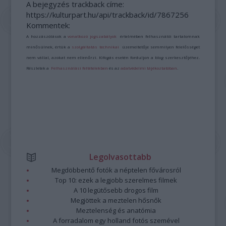
A bejegyzés trackback címe:
https://kulturpart.hu/api/trackback/id/7867256
Kommentek:
A hozzászólások a
vonatkozó jogszabályok
értelmében felhasználói tartalomnak
minősülnek, értük a
szolgáltatás technikai
üzemeltetője semmilyen felelősséget
nem vállal, azokat nem ellenőrzi. Kifogás esetén forduljon a blog szerkesztőjéhez.
Részletek a
Felhasználási feltételekben
és az
adatvédelmi tájékoztatóban
.
Legolvasottabb
Megdöbbentő fotók a néptelen fővárosról
Top 10: ezek a legjobb szerelmes filmek
A 10 legütősebb drogos film
Megjöttek a meztelen hősnők
Meztelenség és anatómia
A forradalom egy holland fotós szemével