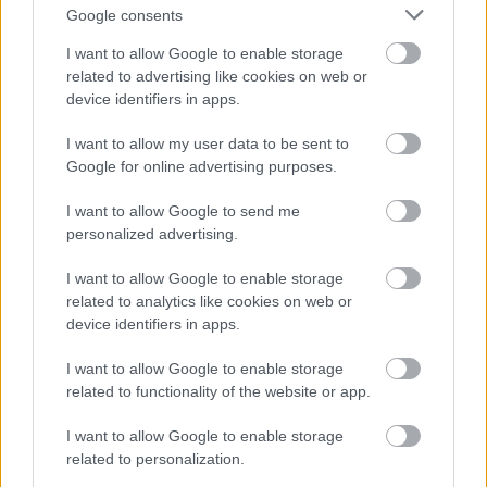
A tizennegyedik változat premierjén,
Google consents
pénteken este Sarastrót Polgár László,
I want to allow Google to enable storage
Taminót Brickner Szabolcs, Paminát Hajnóczy
related to advertising like cookies on web or
Júlia énekli, Papageno Nagy Ervin, Papagena
device identifiers in apps.
Rácz Rita, az Éj királynője Miklósa Erika lesz.
I want to allow my user data to be sent to
Forrás:
MTI
Google for online advertising purposes.
I want to allow Google to send me
personalized advertising.
Színház
Karácsony
Opera
I want to allow Google to enable storage
related to analytics like cookies on web or
device identifiers in apps.
I want to allow Google to enable storage
related to functionality of the website or app.
I want to allow Google to enable storage
related to personalization.
FEBRUÁRTÓL SZEGEDEN SZÓL A