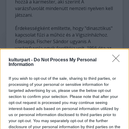
hozzá a karmester, aki szerint A
varázsfuvolát mindenütt nemzeti nyelven kell
játszani.
Érdekességként említette, hogy "dinasztikus"
kapcsolat fűzi a műhöz és a Vígszínházhoz.
Édesapja, Fischer Sándor ugyanis A
varázsfuvola egyik fordítója volt, 1956 óta az
ő magyarításában mentek az előadások, a
kulturpart -
Do Not Process My Personal
30-as években pedig a körúti teátrum zenei
Information
vezetőjeként dolgozott.
If you wish to opt-out of the sale, sharing to third parties, or
Marton László szerint boldog az a rendező,
processing of your personal or sensitive information for
aki A varázsfuvolát viheti színre. Az
targeted advertising by us, please use the below opt-out
operaházba már többször hívták, de először
section to confirm your selection. Please note that after your
érezte úgy, hogy jönnie kell - árulta el a
opt-out request is processed you may continue seeing
Vígszínház főrendezője. Elképzelése
interest-based ads based on personal information utilized by
fókuszában a titok, a szerelem és az utazás
us or personal information disclosed to third parties prior to
fogalma áll. Tamino és Pamina utazása
your opt-out. You may separately opt-out of the further
disclosure of your personal information by third parties on the
egyben a felnőtté válás útja is: a tűz- és