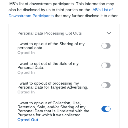
IAB’s list of downstream participants. This information may
vízpróba teljesítésével vesznek búcsút az
also be disclosed by us to third parties on the
IAB’s List of
ifjúságtól, ekkor énekelnek utoljára az
Downstream Participants
that may further disclose it to other
előadásban, a fény diadalát ünneplő
third parties.
kórusban már nem szólalnak meg.
Please note that this website/app uses one or more Google
Personal Data Processing Opt Outs
A mostani produkcióban egy mai fiatalember
services and may gather and store information including but
not limited to your visit or usage behaviour. You may click to
szobája és nem a kietlen puszta az első
I want to opt-out of the Sharing of my
personal data.
grant or deny consent to Google and its third-party tags to
jelenet színhelye, Tamino innen indul
Opted In
use your data for below specified purposes in below Google
Pamináért. A díszleteket Michael Levine, a
consent section.
jelmezeket Benedek Mari tervezte.
I want to opt-out of the Sale of my
Personal Data.
Opted In
A varázsfuvolát a megnyitását követő évben,
1895-ben elsőrangú szereposztásban
I want to opt-out of processing my
Personal Data for Targeted Advertising.
mutatta be a Magyar Királyi Operaház,
Opted In
Sarastrót például Ney Dávid, az Éj királynőjét
Maleczkyné Ellinger Jozefa énekelte. Azóta
I want to opt-out of Collection, Use,
Retention, Sale, and/or Sharing of my
tizenháromszor újították föl, vagy tűzték új
Personal Data that Is Unrelated with the
Purposes for which it was collected.
szereplőkkel műsorra.
Opted Out