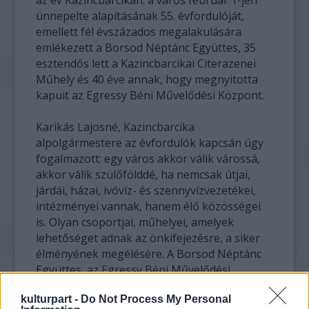
az év Kazincbarcikán: a város február 1-jén
ünnepelte alapításának 55. évfordulóját,
emellett fél évszázados megalakulására
emlékezett a Borsod Néptánc Együttes, 35
esztendős lett a Kazincbarcikai Citerazenei
Műhely és 40 éve annak, hogy megnyitotta
kapuit az Egressy Béni Művelődési Központ.
Karikás Lajosné, Kazincbarcika
alpolgármestere az évfordulók kapcsán úgy
fogalmazott: egy város akkor válik várossá,
akkor válik szülőfölddé, ha nemcsak útjai,
járdái, házai, ivóvíz- és szennyvízvezetékei,
intézményei vannak, hanem élő közösségei
is. Olyan csoportjai, műhelyei, amelyek
lehetőséget adnak az önkifejezésre, a siker
élményének megélésére. A Borsod Néptánc
Együttes, az Egressy Béni Művelődési
Központ, a Kazincbarcikai Citerazenei Műhely
kulturpart -
Do Not Process My Personal
ezt a célt szolgálja Kazincbarcikán - tette