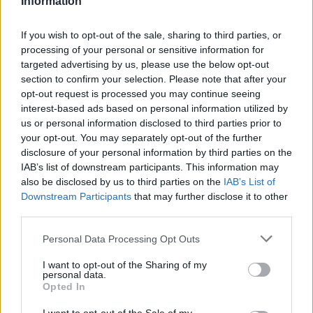
Information
hozzá.
If you wish to opt-out of the sale, sharing to third parties, or
Maros Éva, a helyi önkormányzat
processing of your personal or sensitive information for
sajtóreferense emlékeztetett arra, hogy fél
targeted advertising by us, please use the below opt-out
évszázad telt el a Borsod Néptánc Együttes
section to confirm your selection. Please note that after your
megalakulása óta. A névadó Tóth János
opt-out request is processed you may continue seeing
irányításával alakult csoport élete elég
interest-based ads based on personal information utilized by
mozgalmasnak tekinthető: számos helyen
us or personal information disclosed to third parties prior to
próbáltak, gyakoroltak, a vándorélet
your opt-out. You may separately opt-out of the further
azonban csak 1969-ben ért véget, amikor az
disclosure of your personal information by third parties on the
IAB’s list of downstream participants. This information may
Egressy Béni Művelődési Központ befogadta
also be disclosed by us to third parties on the
IAB’s List of
őket. Az elmúlt öt évtized alatt - az
Downstream Participants
that may further disclose it to other
elkerülhetetlen hullámvölgyek ellenére - a
third parties.
Borsod Néptánc Együttes belevéste létét a
köztudatba. Számtalan helyi, megyei és
Please note that this website/app uses one or more Google
Personal Data Processing Opt Outs
külföldi vendégszereplés hozott sikert a
services and may gather and store information including but
tagok, a vezetők és a város számára is.
not limited to your visit or usage behaviour. You may click to
I want to opt-out of the Sharing of my
personal data.
grant or deny consent to Google and its third-party tags to
Opted In
use your data for below specified purposes in below Google
Arról is beszámolt, hogy 40 esztendős lett a
consent section.