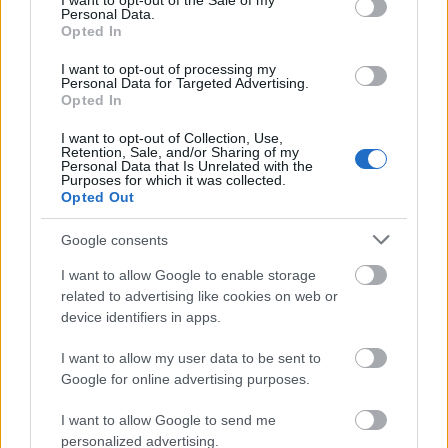
jelenlegi Egressy Béni Könyvtár, Kulturális és
I want to opt-out of the Sale of my
Personal Data.
Sport Központ. Izgalmas, változatos, sikeres
Opted In
négy évtized van egy olyan intézmény
mögött, amely mindig is a város közösségét,
I want to opt-out of processing my
Personal Data for Targeted Advertising.
kultúráját, a kazincbarcikai művészek
Opted In
támogatását szolgálta.
I want to opt-out of Collection, Use,
Retention, Sale, and/or Sharing of my
Hozzátette: 1974-ben Jenei Károly
Personal Data that Is Unrelated with the
Purposes for which it was collected.
vezetésével alakult meg a kazincbarcikai
Opted Out
citerazenekar. Akkor kilencen döntöttek úgy,
hogy együtt zenélnek. Az elmúlt időszak alatt
Google consents
pedig országos hírűvé vált az együttes.
I want to allow Google to enable storage
related to advertising like cookies on web or
device identifiers in apps.
Forrás:
MTI
I want to allow my user data to be sent to
Google for online advertising purposes.
I want to allow Google to send me
Vidék
Jubileum
Lavór
personalized advertising.