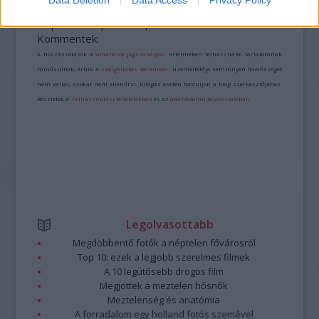
Data Deletion
Data Access
Privacy Policy
A bejegyzés trackback címe:
https://kulturpart.hu/api/trackback/id/7867258
Kommentek:
A hozzászólások a
vonatkozó jogszabályok
értelmében felhasználói tartalomnak
minősülnek, értük a
szolgáltatás technikai
üzemeltetője semmilyen felelősséget
nem vállal, azokat nem ellenőrzi. Kifogás esetén forduljon a blog szerkesztőjéhez.
Részletek a
Felhasználási feltételekben
és az
adatvédelmi tájékoztatóban
.
Legolvasottabb
Megdöbbentő fotók a néptelen fővárosról
Top 10: ezek a legjobb szerelmes filmek
A 10 legütősebb drogos film
Megjöttek a meztelen hősnők
Meztelenség és anatómia
A forradalom egy holland fotós szemével