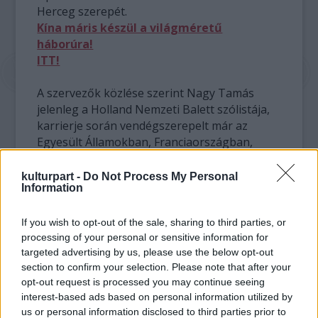
Herceg szerepét.
Kína máris készül a világméretű
háborúra!
ITT!
A szervezők közlése szerint Nagy Tamás
jelenleg a Holland Nemzeti Balett szólistája,
karrierje során vendégszerepelt már az
Egyesült Államokban, Franciaországban,
Olaszországban és Németországban. A fiatal
művész a Herceg szerepét táncolja majd a
kulturpart -
Do Not Process My Personal
Information
Diótörő című balettjében Tsygankova Anna
partnereként.
If you wish to opt-out of the sale, sharing to third parties, or
processing of your personal or sensitive information for
Nagy Tamás 1994-ben végzett a Magyar
targeted advertising by us, please use the below opt-out
Táncművészeti Főiskolán Dózsa Imre,
section to confirm your selection. Please note that after your
Keveházi Gábor és Adol Hamzin
opt-out request is processed you may continue seeing
növendékeként. Már főiskolásként fellépett
interest-based ads based on personal information utilized by
az operaházban, ahol tanulmányai
us or personal information disclosed to third parties prior to