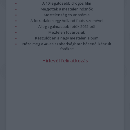
A 10 legütősebb drogos film
Megjöttek a meztelen hősnők
Meztelenség és anatómia
A forradalom egy holland fotós szemével
A legizgalmasabb fotók 2015-ből
Meztelen fővárosiak
Készülőben a nagy meztelen album
Nézd meg a 48-as szabadságharc hőseiről készült
fotókat!
Hírlevél feliratkozás