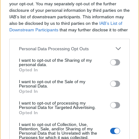
befejezése után szerződést kapott. 1995-től a
your opt-out. You may separately opt-out of the further
Magyar Nemzeti Balett magántáncosa lett, s
disclosure of your personal information by third parties on the
olyan előadásokban táncolt főszerepet, mint
IAB’s list of downstream participants. This information may
a Spartacus, az Anna Karenina, A hattyúk
also be disclosed by us to third parties on the
IAB’s List of
tava és a Rómeó és Júlia.
Downstream Participants
that may further disclose it to other
third parties.
Please note that this website/app uses one or more Google
Personal Data Processing Opt Outs
services and may gather and store information including but
Forrás:
MTI
not limited to your visit or usage behaviour. You may click to
I want to opt-out of the Sharing of my
personal data.
grant or deny consent to Google and its third-party tags to
Opted In
use your data for below specified purposes in below Google
consent section.
I want to opt-out of the Sale of my
Personal Data.
Budapest
Opted In
Tánc
Balett
Akikre büszkék vagyunk
I want to opt-out of processing my
Personal Data for Targeted Advertising.
Opted In
I want to opt-out of Collection, Use,
Retention, Sale, and/or Sharing of my
Personal Data that Is Unrelated with the
Purposes for which it was collected.