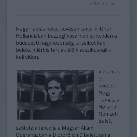
2009. 12. 26.
Nagy Tamás nevét kevesen ismerik itthon –
Hollandiában bezzeg! Vasárnap és kedden a
budapesti nagyközönség is ízelítőt kap
belőle, miért is tartják élő klasszikusnak –
külföldön.
Vasárnap
és
kedden
Nagy
Tamás, a
Holland
Nemzeti
Balett
szólistája táncolja a Magyar Állami
Operaházban a Diótörő című balettben a