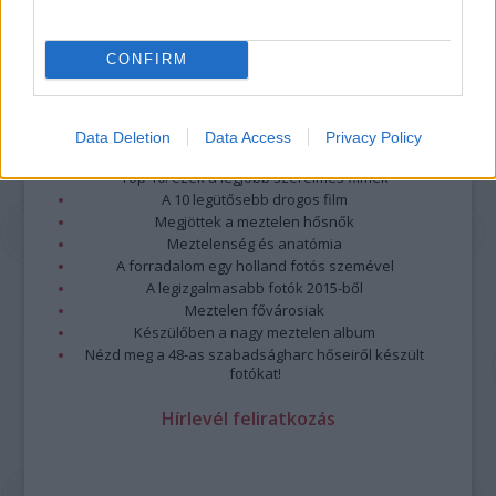
CONFIRM
Legolvasottabb
Data Deletion
Data Access
Privacy Policy
Megdöbbentő fotók a néptelen fővárosról
Top 10: ezek a legjobb szerelmes filmek
A 10 legütősebb drogos film
Megjöttek a meztelen hősnők
Meztelenség és anatómia
A forradalom egy holland fotós szemével
A legizgalmasabb fotók 2015-ből
Meztelen fővárosiak
Készülőben a nagy meztelen album
Nézd meg a 48-as szabadságharc hőseiről készült
fotókat!
Hírlevél feliratkozás