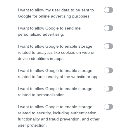
I want to allow my user data to be sent to
Google for online advertising purposes.
I want to allow Google to send me
personalized advertising.
ART AND ANTIQUE: FEBRUÁR 6-ÁN KEZDŐDIK A
I want to allow Google to enable storage
MŰVÉSZETI SEREGSZEMLE
related to analytics like cookies on web or
device identifiers in apps.
I want to allow Google to enable storage
A bejegyzés trackback címe:
related to functionality of the website or app.
https://kulturpart.hu/api/trackback/id/7867308
Kommentek:
I want to allow Google to enable storage
related to personalization.
A hozzászólások a
vonatkozó jogszabályok
értelmében felhasználói tartalomnak
minősülnek, értük a
szolgáltatás technikai
üzemeltetője semmilyen felelősséget
I want to allow Google to enable storage
nem vállal, azokat nem ellenőrzi. Kifogás esetén forduljon a blog szerkesztőjéhez.
related to security, including authentication
Részletek a
Felhasználási feltételekben
és az
adatvédelmi tájékoztatóban
.
functionality and fraud prevention, and other
user protection.