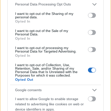
Please note that this website/app uses one or more Google
Personal Data Processing Opt Outs
services and may gather and store information including but
Vallás
Bűn
Képző
Műtárgy
not limited to your visit or usage behaviour. You may click to
I want to opt-out of the Sharing of my
personal data.
grant or deny consent to Google and its third-party tags to
Opted In
use your data for below specified purposes in below Google
consent section.
I want to opt-out of the Sale of my
Personal Data.
Opted In
I want to opt-out of processing my
Personal Data for Targeted Advertising.
Opted In
AZ EMBERSÉG ÜNNEPE
I want to opt-out of Collection, Use,
Retention, Sale, and/or Sharing of my
Personal Data that Is Unrelated with the
Purposes for which it was collected.
Opted Out
Google consents
I want to allow Google to enable storage
„NEM TÖBB EZER EMBERRE UTAZUNK, HANEM
related to advertising like cookies on web or
EGY VÁLOGATOTT TÁRSASÁGRA”
device identifiers in apps.