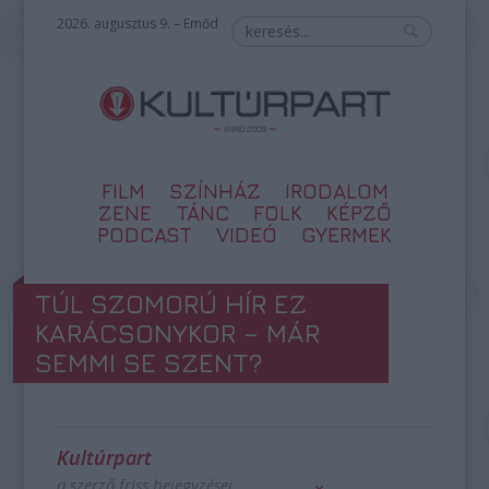
2026. augusztus 9. – Emőd
FILM
SZÍNHÁZ
IRODALOM
ZENE
TÁNC
FOLK
KÉPZŐ
PODCAST
VIDEÓ
GYERMEK
TÚL SZOMORÚ HÍR EZ
KARÁCSONYKOR – MÁR
SEMMI SE SZENT?
Kultúrpart
a szerző friss bejegyzései