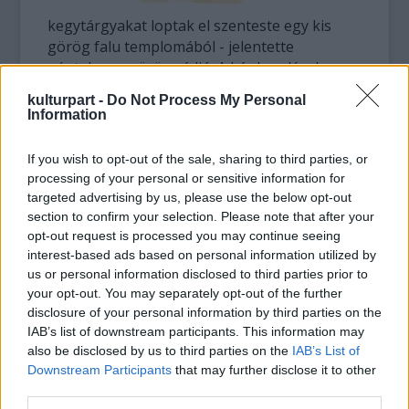
kegytárgyakat loptak el szenteste egy kis
görög falu templomából - jelentette
pénteken a görög rádió. A kár becslések
szerint több millió euró lehet.
kulturpart -
Do Not Process My Personal
Information
Több mint 50 ikon tűnt el az északnyugat-
görögországi Joánina város közelében fekvő
If you wish to opt-out of the sale, sharing to third parties, or
Kukúli falu templomából. Az ellopott ikonok
processing of your personal or sensitive information for
közül több a XVI-XVII. századból való.
targeted advertising by us, please use the below opt-out
section to confirm your selection. Please note that after your
A rendőrség nagy erőkkel keresi a tolvajokat,
opt-out request is processed you may continue seeing
akik annak ellenére nyomtalanul el tudtak
interest-based ads based on personal information utilized by
us or personal information disclosed to third parties prior to
tűnni zsákmányukkal, hogy a kis faluban sok
your opt-out. You may separately opt-out of the further
turista tölti karácsonyi szabadságát -
disclosure of your personal information by third parties on the
jelentette a rádió.
IAB’s list of downstream participants. This information may
also be disclosed by us to third parties on the
IAB’s List of
Forrás:
MTI
Downstream Participants
that may further disclose it to other
third parties.