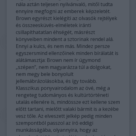
nála aztán teljesen nyilvánvaló, mitől tudta
ennyire megfogni az emberek képzeletét.
Brown egyrészt kielégíti az olvasók rejtélyek
és összeesküvés-elméletek iránti
csillapíthatatlan éhségét, másrészt
könyveiben mindent a sztorinak rendel alá.
Ennyi a kulcs, és nem más. Mindez persze
egyszersmind ellenzőinek minden bírálatát is
alátámasztja: Brown nem ír úgymond
„szépen”, nem magyarázza túl a dolgokat,
nem megy bele bonyolult
jellemábrázolásokba, és így tovább.
Klasszikus ponyvairodalom az övé, még a
rengeteg tudományos és kultúrtörténeti
utalás ellenére is, mindössze ezt kellene szem
előtt tartani, mielőtt valaki bármit is a kezébe
vesz tőle. Az elveszett jelkép pedig minden
szempontból passzol az író eddigi
munkásságába, olyannyira, hogy az