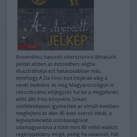
Brownéhoz hasonló sikersztorira láthatunk
példát ebben az évtizedben: aligha
illusztrálhatja ezt hatásosabban más,
minthogy A Da Vinci-kód írójának elég a
nevét bedobni, és még Magyarországon is
rekordszámú előjegyzés fut be a megjelenés
előtt álló friss könyvére. Sokan
sokféleképpen igyekeztek az elmúlt években
megfejteni az idén 45 éves szerző titkát, a
legképtelenebb ostobaságokat
odamagyarázva a több mint 80 millió eladott
regénypéldány mögé, pedig ha valakinél, hát