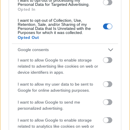
I want to opt-out of processing my
annak végső soron akár igaza is lehet, simán
Personal Data for Targeted Advertising.
Opted In
lenne tér jobban kidolgozni a figurákat,
Brownt azonban láthatóan szemernyit sem
I want to opt-out of Collection, Use,
érdekli a karakterábrázolósdi. Egyik
Retention, Sale, and/or Sharing of my
Personal Data that Is Unrelated with the
legnagyobb erőssége ugyanakkor eddig is az
Purposes for which it was collected.
volt, hogy hatásosan ötvözte a valós
Opted Out
elemeket a fikcióval, így aztán már az
Google consents
alaphelyzetekkel is bárkinek beindítja a
fantáziáját, aki fogékony az ilyesmire, most
I want to allow Google to enable storage
sincs ez másképp. Amikor pedig az egészből
related to advertising like cookies on web or
kibontakozik a végkifejlet, minden
device identifiers in apps.
karikacsapás-szerűen szimplának és
triviálisnak tűnik: végülis néha azt a
I want to allow my user data to be sent to
Google for online advertising purposes.
legnehezebb észrevenni, ami az orrunk előtt
van.
I want to allow Google to send me
personalized advertising.
I want to allow Google to enable storage
related to analytics like cookies on web or