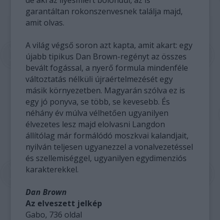
de aki az ilyesmiért bolondul, az is
garantáltan rokonszenvesnek találja majd,
amit olvas.
A világ végső soron azt kapta, amit akart: egy
újabb tipikus Dan Brown-regényt az összes
bevált fogással, a nyerő formula mindenféle
változtatás nélküli újraértelmezését egy
másik környezetben. Magyarán szólva ez is
egy jó ponyva, se több, se kevesebb. És
néhány év múlva vélhetően ugyanilyen
élvezetes lesz majd elolvasni Langdon
állítólag már formálódó moszkvai kalandjait,
nyilván teljesen ugyanezzel a vonalvezetéssel
és szellemiséggel, ugyanilyen egydimenziós
karakterekkel.
Dan Brown
Az elveszett jelkép
Gabo, 736 oldal