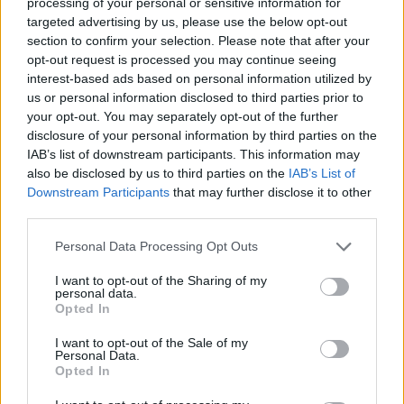
sztori brutális iramban pereg végig a – most
processing of your personal or sensitive information for
targeted advertising by us, please use the below opt-out
is meglehetősen szellősen szedett – több
section to confirm your selection. Please note that after your
mint 700 oldalon át, letenni pedig jóformán
opt-out request is processed you may continue seeing
akkor is lehetetlen, ha mind a történet
interest-based ads based on personal information utilized by
vonalvezetése, mind a karakterek
us or personal information disclosed to third parties prior to
szempontjából számos áthallás fedezhető fel
your opt-out. You may separately opt-out of the further
az író eddigi munkáival. Szimpla nyelvezetű,
disclosure of your personal information by third parties on the
mindenféle ékesszólástól vagy sallangtól
IAB’s list of downstream participants. This information may
mentes mondatok ezek néha
also be disclosed by us to third parties on the
IAB’s List of
lexikonidézeteknek is beillő
Downstream Participants
that may further disclose it to other
leckefelmondásokkal tarkítva, jellemzően
third parties.
csupán ceruzával felskiccelt, elnagyolt
Please note that this website/app uses one or more Google
Personal Data Processing Opt Outs
karakterek szájából, akiket az író kíméletlen
services and may gather and store information including but
tempóban hajszol egyik helyszínről a
not limited to your visit or usage behaviour. You may click to
I want to opt-out of the Sharing of my
másikra. Maga a főszereplő, Langdon is
personal data.
grant or deny consent to Google and its third-party tags to
Opted In
ugyanolyan kidolgozatlan figura maradt, mint
use your data for below specified purposes in below Google
eddigi két jelenésekor, továbbra sem tudunk
consent section.
I want to opt-out of the Sale of my
meg róla igazából semmi személyeset azon
Personal Data.
Opted In
kívül, hogy klausztrofóbiás, és Miki egeres
órája van... Ha valaki szerint ez nem túl üdvös,