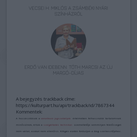
VECSEI H. MIKLÓS A ZSÁMBÉKI NYÁRI
SZÍNHÁZRÓL
ERDŐ VAN IDEBENN: TÓTH MARCSI AZ ÚJ
MARGÓ-DÍJAS
A bejegyzés trackback címe:
https://kulturpart.hu/api/trackback/id/7867344
Kommentek:
A hozzászólások a
vonatkozó jogszabályok
értelmében felhasználói tartalomnak
minősülnek, értük a
szolgáltatás technikai
üzemeltetője semmilyen felelősséget
nem vállal, azokat nem ellenőrzi. Kifogás esetén forduljon a blog szerkesztőjéhez.