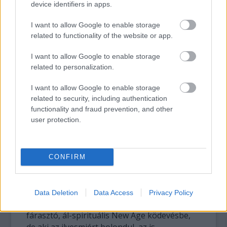
device identifiers in apps.
I want to allow Google to enable storage
related to functionality of the website or app.
I want to allow Google to enable storage
related to personalization.
Dan Brown: sikerkönyvek egy kaptafára
Ha valaki olvasott már mást is a szerzőtől, és
I want to allow Google to enable storage
nem Az elveszett jelképpel veszíti el a
related to security, including authentication
functionality and fraud prevention, and other
szüzességét Brown irányába, azt végig
user protection.
kísérteni fogja a déjá vu, de a könyv mindent
összevetve még ezzel együtt is passzol az
eddigi sorba: szórakoztató, leköti az embert,
és sztoricentrikusságából fakadóan jóformán
CONFIRM
üvölt a megfilmesítés után. Az pedig óriási
öröm, hogy még az ősi misztériumok és az
emberiség elfelejtett ódon bölcsességének
Data Deletion
Data Access
Privacy Policy
hajkurászása közben sem megyünk át
fárasztó, ál-spirituális New Age ködevésbe,