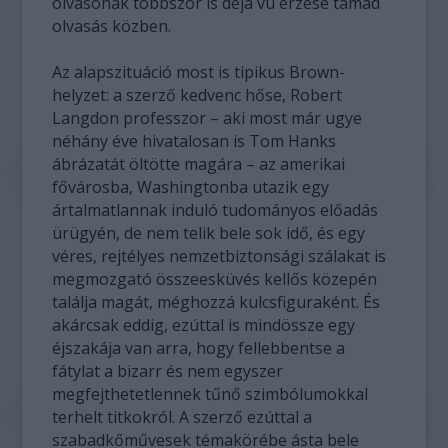
olvasónak többször is déjá vu érzése támad
olvasás közben.
Az alapszituáció most is tipikus Brown-
helyzet: a szerző kedvenc hőse, Robert
Langdon professzor – aki most már ugye
néhány éve hivatalosan is Tom Hanks
ábrázatát öltötte magára – az amerikai
fővárosba, Washingtonba utazik egy
ártalmatlannak induló tudományos előadás
ürügyén, de nem telik bele sok idő, és egy
véres, rejtélyes nemzetbiztonsági szálakat is
megmozgató összeesküvés kellős közepén
találja magát, méghozzá kulcsfiguraként. És
akárcsak eddig, ezúttal is mindössze egy
éjszakája van arra, hogy fellebbentse a
fátylat a bizarr és nem egyszer
megfejthetetlennek tűnő szimbólumokkal
terhelt titkokról. A szerző ezúttal a
szabadkőművesek témakörébe ásta bele