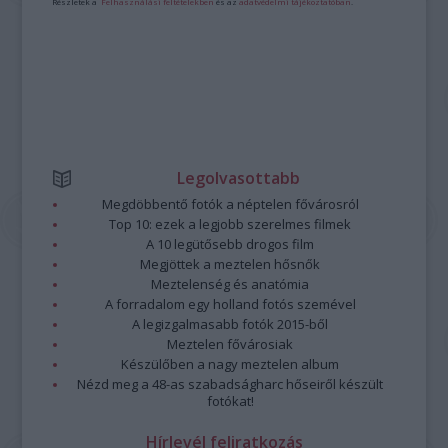
Részletek a
Felhasználási feltételekben
és az
adatvédelmi tájékoztatóban
.
Legolvasottabb
Megdöbbentő fotók a néptelen fővárosról
Top 10: ezek a legjobb szerelmes filmek
A 10 legütősebb drogos film
Megjöttek a meztelen hősnők
Meztelenség és anatómia
A forradalom egy holland fotós szemével
A legizgalmasabb fotók 2015-ből
Meztelen fővárosiak
Készülőben a nagy meztelen album
Nézd meg a 48-as szabadságharc hőseiről készült
fotókat!
Hírlevél feliratkozás