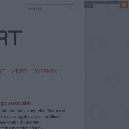
ST
VIDEÓ
GYERMEK
egolvasottabb
öbbentő fotók a néptelen fővárosról
0: ezek a legjobb szerelmes filmek
legütősebb drogos film
öttek a meztelen hősnők