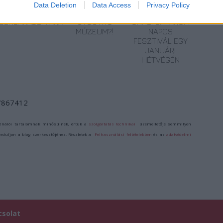
Data Deletion
Data Access
Privacy Policy
BÉRLETTEL A
LÉTEZIK
A HEGEDŰ
ZENEAKADÉMIÁRA
GYÓGYÍTÓ
ÜNNEPE: HÁROM
MÚZEUM?!
NAPOS
FESZTIVÁL EGY
JANUÁRI
HÉTVÉGÉN
/7867412
ználói tartalomnak minősülnek, értük a
szolgáltatás technikai
üzemeltetője semmilyen
forduljon a blog szerkesztőjéhez. Részletek a
Felhasználási feltételekben
és az
adatvédelmi
csolat