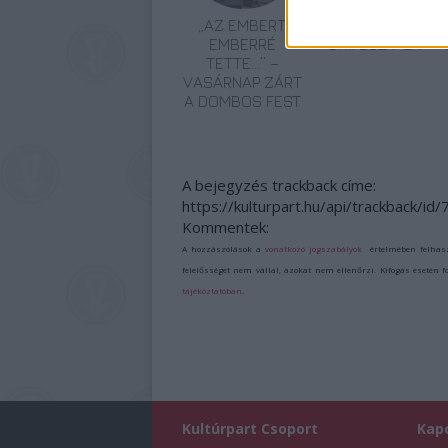
„AZ EMBERT
ETNOFON AZ I.
EMBERRÉ
ONIFESZT-EN
TETTE…” –
VASÁRNAP ZÁRT
A DOMBOS FEST
A bejegyzés trackback címe:
https://kulturpart.hu/api/trackback/id
Kommentek:
A hozzászólások a
vonatkozó jogszabályok
értelmében felhas
felelősséget nem vállal, azokat nem ellenőrzi. Kifogás esetén 
tájékoztatóban
.
Kultúrpart Csoport
Kap