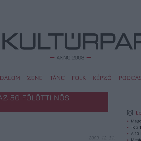
ODALOM
ZENE
TÁNC
FOLK
KÉPZŐ
PODCA
AZ 50 FÖLÖTTI NŐS
L
Megd
Top 1
A 10 
2009. 12. 31.
Megj