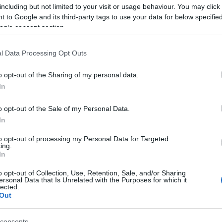
including but not limited to your visit or usage behaviour. You may click 
nak, aki házasságban él.) A spermaminták minőségét
 to Google and its third-party tags to use your data for below specifi
 nyilvántartás készül. A szigorú szabályozás a
ogle consent section.
ggvényében ingyenes (fájdalommentes, tehát
ítást ír elő – várhatóan az előírt, szükséges
l Data Processing Opt Outs
bb viták, valamint azon, hogy a szabály miért
rjed ki. Az akkor ötvenéves kort betöltött férfiakon
o opt-out of the Sharing of my personal data.
zik a kasztrálást - a folyosói híradó pedig azt
In
nságára esetleg a 30 fölötti elváltakat is
ra kötelezettek körébe.
o opt-out of the Sale of my Personal Data.
In
z esetek nagy százalékában zavartalan marad –
enes pszichiátriai kezelésben részesülhet,
to opt-out of processing my Personal Data for Targeted
esség, hogy a hatályba lépéskor az ötvenedik
ing.
In
törvény "elengedi", így rajtuk később sem hajtható
énti vizsgálatra sem kötelezhetőek.
o opt-out of Collection, Use, Retention, Sale, and/or Sharing
ersonal Data that Is Unrelated with the Purposes for which it
lected.
n született és egyedül él) egyelőre nem sikerült
Out
 azt írja (idézzük), „véleményem szerint a politika
aságot a mennyiségi alapú populáció-utánpótlás
consents