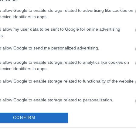
 minőségre kell helyeznünk a hangsúlyt, újabb
etkeztetni, hogy az apa életkorával egyre csökken
o allow Google to enable storage related to advertising like cookies on
sély”.
evice identifiers in apps.
ommentálnánk, de ha ez igaz, kérjük az 1964-ben
o allow my user data to be sent to Google for online advertising
s.
aporodjanak hamar, szaporodjanak, borítsák be
özepén szavaz a javaslatról.
to allow Google to send me personalized advertising.
nk!
o allow Google to enable storage related to analytics like cookies on
evice identifiers in apps.
o allow Google to enable storage related to functionality of the website
o allow Google to enable storage related to personalization.
o allow Google to enable storage related to security, including
CONFIRM
cation functionality and fraud prevention, and other user protection.